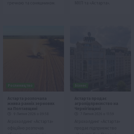
гречкою та соняшником.
МХП та «Астарта».
Рослиництво
Бізнес
Астарта розпочала
Астарта продає
жнива ранніх зернових
агропідприємство на
на Полтавщині
Чернігівщині
9 Липня 2026 о 09:58
7 Липня 2026 о 11:59
Агрохолдинг «Астарта»
Агрохолдинг «Астарта»
офіційно розпочав
продає підприємство