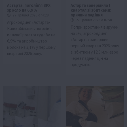
Астарта: поголів’я ВРХ
Астарта завершила I
зросло на 6,9%
квартал зі збитками:
причини падіння
29 Травня 2026 о 14:28
27 Травня 2026 о 07:58
Агрохолдинг «Астарта-
Попри зростання виручки
Київ» збільшив поголів’я
на 5%, агрохолдинг
великої рогатої худоби на
«Астарта» завершив
6,9% та виробництво
перший квартал 2026 року
молока на 3,1% у першому
зі збитком у 12,3 млн євро
кварталі 2026 року.
через падіння цін на
продукцію.