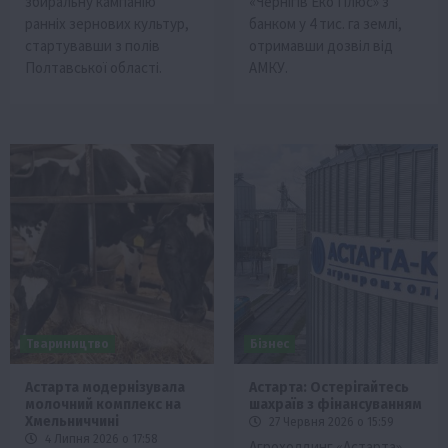
збиральну кампанію
«Чернігів Еко Плюс» з
ранніх зернових культур,
банком у 4 тис. га землі,
стартувавши з полів
отримавши дозвіл від
Полтавської області.
АМКУ.
Твариництво
Бізнес
Астарта модернізувала
Астарта: Остерігайтесь
молочний комплекс на
шахраїв з фінансуванням
Хмельниччині
27 Червня 2026 о 15:59
4 Липня 2026 о 17:58
Агрохолдинг «Астарта»