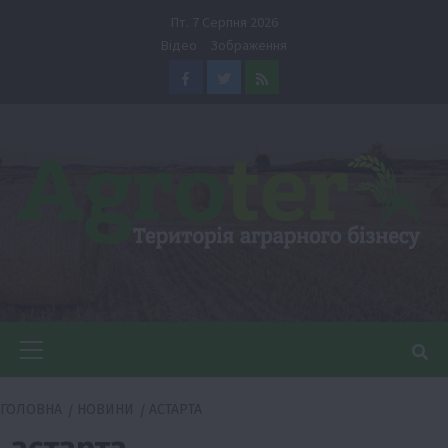
Перейти
Пт. 7 Серпня 2026
до
Відео
Зображення
вмісту
Facebook
Twitter
Feed
Головне
меню
ГОЛОВНА
НОВИНИ
АСТАРТА
астарта