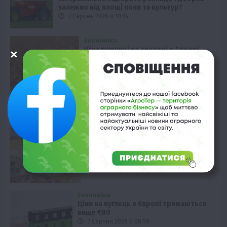
залежно від площі поля та культур?
7 Серпня 2026 о 10:14
Економіка
Ціна пшениці на тендері в Алжирі
зросла
7 Серпня 2026 о 09:58
Рослиництво
Соя: Найприбутковіша культура
сезону
7 Серпня 2026 о 09:28
Економіка
Ціни на вуглець в Європі тримаються
вище €80
7 Серпня 2026 о 08:58