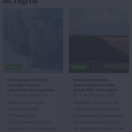
Бізнес
Бізнес
Консорціум «Рідне»
Акції українських
нарощує власне
агрохолдингів: чому
виробництво зернових
впали МХП та Астарта
14 Липня 2026 о 17:58
13 Липня 2026 о 17:58
Консорціум «Рідне»
Минулий тиждень став
придбав активи
невдалим для більшості
«Астарти» для
українських агрохолдингів
забезпечення власного
на міжнародних біржах,
виробництва пшеницею,
де лідерами падіння стали