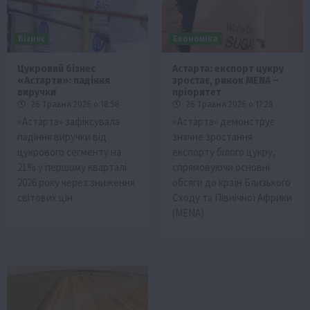
Бізнес
Економіка
Цукровий бізнес
Астарта: експорт цукру
«Астарти»: падіння
зростає, ринок MENA –
виручки
пріоритет
26 Травня 2026 о 18:58
26 Травня 2026 о 17:28
«Астарта» зафіксувала
«Астарта» демонструє
падіння виручки від
значне зростання
цукрового сегменту на
експорту білого цукру,
21% у першому кварталі
спрямовуючи основні
2026 року через зниження
обсяги до країн Близького
світових цін.
Сходу та Північної Африки
(MENA).