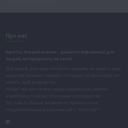
Про нас
Аgr
oTer. Аграрні новини
– джерело інформації для
людей, які працюють на землі!
Для людей, руки яких натомлені працею, які знають ціну
щедрому врожаю, справжні господарі на своїй землі, які
хочуть, щоб вона квітла.
Історії про життя невтомних трудівників, новини
агробізнесу та як вести розумне господарство.
Усе і навіть більше ви зможете прочитати на
спеціалізованому аграрному сайті
“Агротер”
!