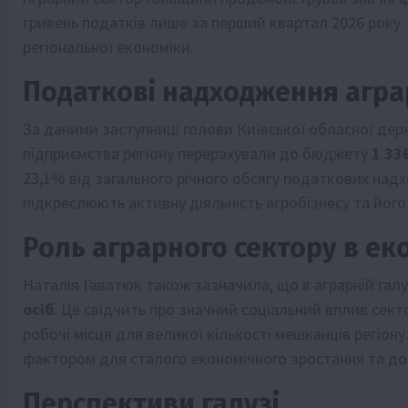
гривень податків лише за перший квартал 2026 року. Ц
регіональної економіки.
Податкові надходження агра
За даними заступниці голови Київської обласної держ
підприємства регіону перерахували до бюджету
1 33
23,1% від загального річного обсягу податкових надхо
підкреслюють активну діяльність агробізнесу та його
Роль аграрного сектору в еко
Наталія Гаватюк також зазначила, що в аграрній гал
осіб
. Це свідчить про значний соціальний вплив сект
робочі місця для великої кількості мешканців регіо
фактором для сталого економічного зростання та до
Перспективи галузі