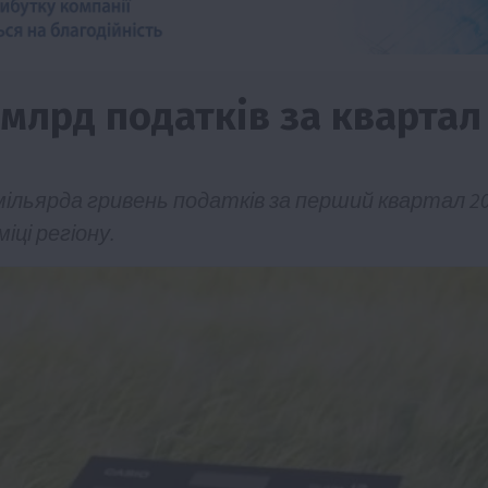
 млрд податків за квартал
мільярда гривень податків за перший квартал 2
іці регіону.
Бізнес
Новини
Офіційно
Події
Суспільство
ТОП1
Фермерство
брив
Оренда садової ділянки: як усе оформити
легально та без проблем
5 Серпня 2026 о 20:14