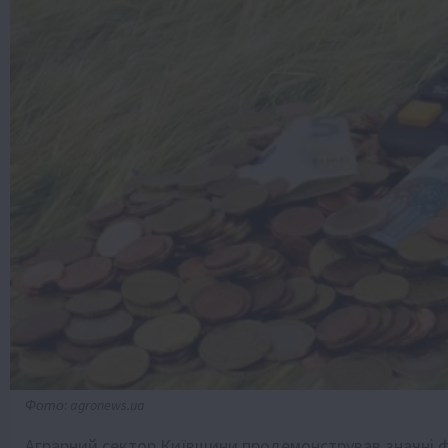
Фото: agronews.ua
Аграрний сектор Київщини продемонстрував значні ф