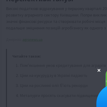
Високі податкові відрахування у першому кварталі 
розвитку аграрного сектору Київщини. Попри виклики,
значні фінансові ресурси та створювати робочі місц
подальше зміцнення позицій агробізнесу як одного з
Джерело:
agronews.ua
Читайте також:
Пом’якшення умов кредитування для аграріїв
Ціни на кукурудзу в Україні падають
Ціни на рослинні олії б’ють рекорди
Металурги просять скасувати підвищення тар