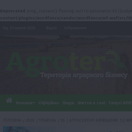
Deprecated
: preg_replace(): Passing null to parameter #3 ($subje
content/plugins/wordfence/vendor/wordfence/wf-waf/src/lib
Перейти
Нд. 9 Серпня 2026
Відео
Зображення
до
вмісту
Новини
Офіційно
Люди
Життя в селі
Галузі АПК
ГОЛОВНА
2026
ТРАВЕНЬ
26
АГРОСЕКТОР КИЇВЩИНИ: 1,3 МЛ