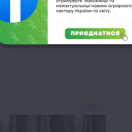
а
,
київщина
,
податки