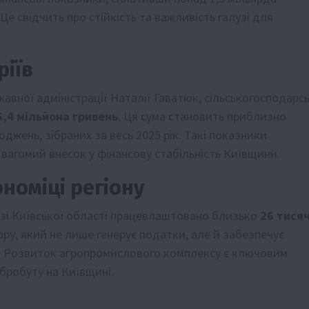
е свідчить про стійкість та важливість галузі для
ріїв
авної адміністрації Наталії Гаватюк, сільськогосподарсь
6,4 мільйона гривень
. Ця сума становить приблизно
джень, зібраних за весь 2025 рік. Такі показники
 вагомий внесок у фінансову стабільність Київщини.
номіці регіону
узі Київської області працевлаштовано близько
26 тися
ору, який не лише генерує податки, але й забезпечує
ну. Розвиток агропромислового комплексу є ключовим
бробуту на Київщині.