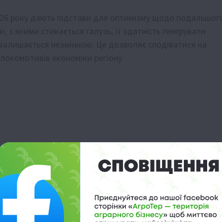
2026 року дають підстави для оптимізму щодо подальшог
 з якими стикається галузь, її здатність генерувати
я залишається незмінною. Це дозволяє сподіватися на
 локомотивів економіки регіону.
ифів УЗ