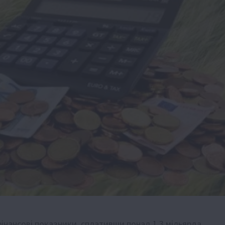
інансові показники, сплативши понад 1,3 мільярда