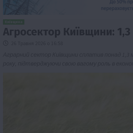
Київщина
Агросектор Київщини: 1,3
26 Травня 2026 о 16:58
Аграрний сектор Київщини сплатив понад 1,3 
року, підтверджуючи свою вагому роль в економ
Туризм
Бізнес
Новини
Поради
ТОП1
риб Свиняче
Як правильно підібрати розкидач до
залежно від площі поля та культур?
7 Серпня 2026 о 10:14