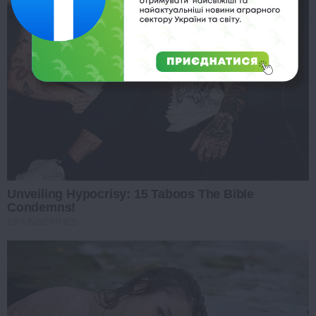
Unveiling Hypocrisy: 15 Taboos The Bible
Condemns!
BRAINBERRIES