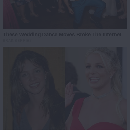
These Wedding Dance Moves Broke The Internet
BRAINBERRIES