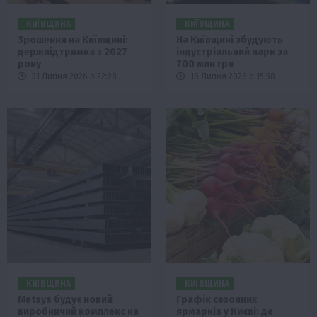
КИЇВЩИНА
КИЇВЩИНА
Зрошення на Київщині:
На Київщині збудують
держпідтримка з 2027
індустріальний парк за
року
700 млн грн
31 Липня 2026 о 22:28
16 Липня 2026 о 15:58
КИЇВЩИНА
КИЇВЩИНА
Metsys будує новий
Графік сезонних
виробничий комплекс на
ярмарків у Києві: де