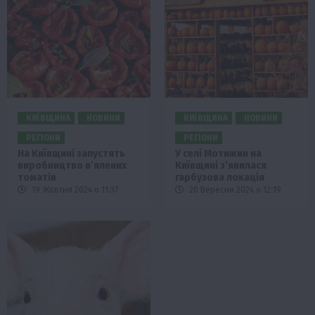
КИЇВЩИНА
НОВИНИ
КИЇВЩИНА
НОВИНИ
РЕГІОНИ
РЕГІОНИ
На Київщині запустять
У селі Мотижин на
виробництво вʼялених
Київщині зʼявилася
томатів
гарбузова локація
19 Жовтня 2024 о 11:37
20 Вересня 2024 о 12:19