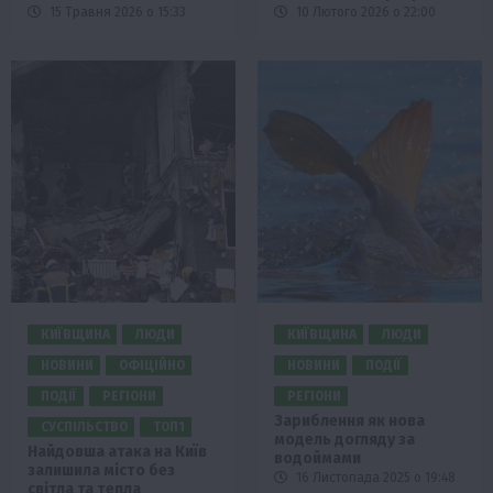
15 Травня 2026 о 15:33
10 Лютого 2026 о 22:00
КИЇВЩИНА
ЛЮДИ
КИЇВЩИНА
ЛЮДИ
НОВИНИ
ОФІЦІЙНО
НОВИНИ
ПОДІЇ
ПОДІЇ
РЕГІОНИ
РЕГІОНИ
Зариблення як нова
СУСПІЛЬСТВО
ТОП1
модель догляду за
Найдовша атака на Київ
водоймами
залишила місто без
16 Листопада 2025 о 19:48
світла та тепла