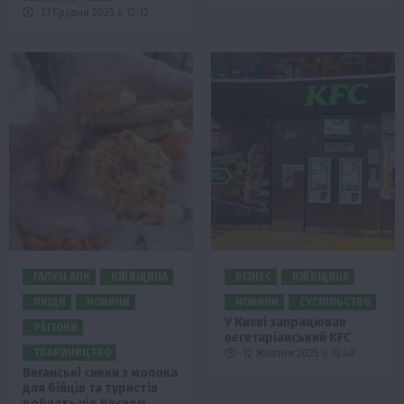
27 Грудня 2025 о 12:12
ГАЛУЗІ АПК
КИЇВЩИНА
БІЗНЕС
КИЇВЩИНА
ЛЮДИ
НОВИНИ
НОВИНИ
СУСПІЛЬСТВО
У Києві запрацював
РЕГІОНИ
вегетаріанський KFC
ТВАРИНИЦТВО
12 Жовтня 2025 о 13:40
Веганські снеки з молока
для бійців та туристів
роблять під Києвом