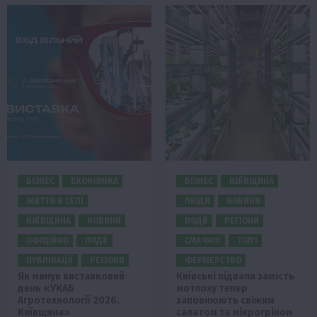
БІЗНЕС
ЕКОНОМІКА
БІЗНЕС
КИЇВЩИНА
ЖИТТЯ В СЕЛІ
ЛЮДИ
НОВИНИ
КИЇВЩИНА
НОВИНИ
ПОДІЇ
РЕГІОНИ
ОФІЦІЙНО
ПОДІЇ
СМАЧНО!
ТОП1
ПУБЛІКАЦІЇ
РЕГІОНИ
ФЕРМЕРСТВО
Як минув виставковий
Київські підвали замість
день «УКАБ
мотлоху тепер
Агротехнології 2026.
заповнюють свіжим
Київщина»
салатом та мікрогріном