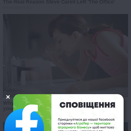
The Real Reason Steve Carell Left 'The Office'
BRAINBERRIES
Why this ordinary drink is the secret to feeling
your best every day
CTA FAVORITE