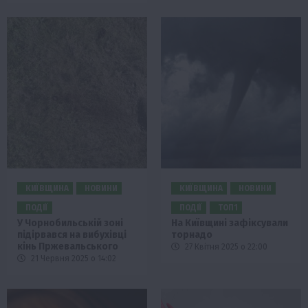
КИЇВЩИНА
НОВИНИ
КИЇВЩИНА
НОВИНИ
ПОДІЇ
ПОДІЇ
ТОП1
У Чорнобильській зоні
На Київщині зафіксували
підірвався на вибухівці
торнадо
кінь Пржевальського
27 Квітня 2025 о 22:00
21 Червня 2025 о 14:02