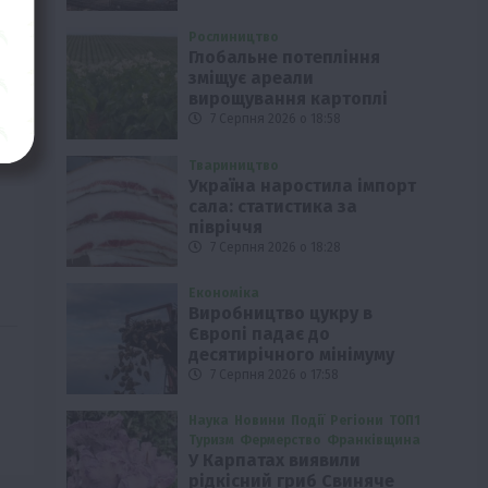
Рослиництво
Глобальне потепління
зміщує ареали
вирощування картоплі
7 Серпня 2026 о 18:58
Твариництво
Україна наростила імпорт
сала: статистика за
півріччя
7 Серпня 2026 о 18:28
Економіка
Виробництво цукру в
Європі падає до
десятирічного мінімуму
7 Серпня 2026 о 17:58
Наука
Новини
Події
Регіони
ТОП1
Туризм
Фермерство
Франківщина
У Карпатах виявили
рідкісний гриб Свиняче