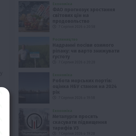
Економіка
ФАО прогнозує зростання
світових цін на
продовольство
7 Серпня 2026 о 20:58
Рослиництво
Надранні посіви озимого
ріпаку: чи варто знижувати
густоту
7 Серпня 2026 о 20:28
у
Економіка
Робота морських портів:
оцінка НБУ станом на 2024
рік
7 Серпня 2026 о 19:58
Економіка
Металурги просять
скасувати підвищення
тарифів УЗ
7 Серпня 2026 о 19:28