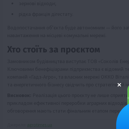
зернові відходи;
рідка фракція дігестату.
Водопостачання об’єкта буде автономним — його заб
навантаження на місцеві комунальні мережі.
Хто стоїть за проєктом
Замовником будівництва виступає ТОВ «Соколів Енерд
Ключовими бенефіціарами підприємства є відомий тер
компаній «Гадз-Агро», та власник мережі ОККО Вітал
та енергетичного бізнесу свідчить про стратегічний і
Висновок:
Реалізація цього проєкту не лише сприятим
прикладом ефективної переробки аграрних відходів 
обговорення мають стати фінальним етапом перед по
Джерело:
agrotimes.ua