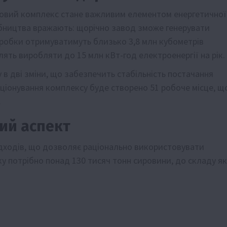
овий комплекс стане важливим елементом енергетичної
обництва вражають: щорічно завод зможе генерувати
еробки отримуватимуть близько 3,8 млн кубометрів
лять виробляти до 15 млн кВт-год електроенергії на рік.
в дві зміни, що забезпечить стабільність постачання
ціонування комплексу буде створено 51 робоче місце, щ
.
ий аспект
дходів, що дозволяє раціонально використовувати
у потрібно понад 130 тисяч тонн сировини, до складу як