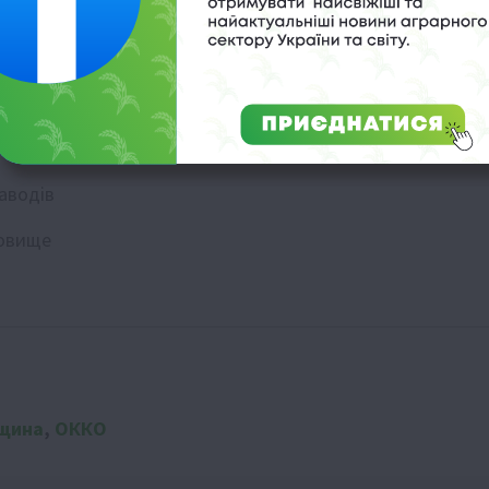
ість тішить
заводів
ховище
вщина
,
ОККО