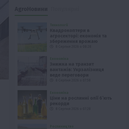
AgroНовини
Популярні
Технології
Квадрокоптери в
агросекторі: економія та
збереження врожаю
8 Серпня 2026 о 08:28
Економіка
Знижка на транзит
вантажів: Укрзалізниця
веде переговори
8 Серпня 2026 о 07:58
Економіка
Ціни на рослинні олії б’ють
рекорди
8 Серпня 2026 о 07:28
Рослиництво