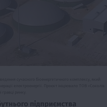
ведення сучасного біоенергетичного комплексу, який
нерації електроенергії. Проєкт ініціювало ТОВ «Соколів
і гравці ринку.
бутнього підприємства