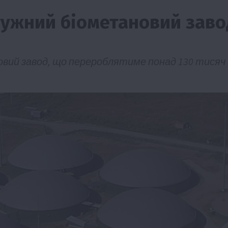
тужний біометановий заво
вий завод, що перероблятиме понад 130 тисяч
Події
Наука
Новини
Події
Регіони
ТОП1
Туризм
Фермерство
Франківщина
грн від
У Карпатах виявили рідкісний гриб Свиня
вухо
7 Серпня 2026 о 17:28