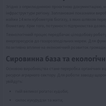
Згідно з оприлюдненою проєктною документацією, н
інфраструктури регіону. Заплановані показники вир
майже 14 млн кубометрів біогазу, з яких шляхом пер
біометану. Крім того, потужності підприємства дозво
Технологічний процес передбачає цілодобову роботу 
енергоресурсів до газорозподільних мереж. Для функ
позитивно вплине на економічний розвиток громади
Сировинна база та екологічн
Основою виробництва стане переробка органічних ві
ресурси аграрного сектору. Для роботи заводу щорок
увійдуть:
гній великої рогатої худоби;
силос кукурудзи та жита;