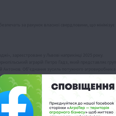
езпечать за рахунок власної свердловини, що мінімізує
жі», зареєстроване у Львові наприкінці 2025 року.
нопільський аграрій Петро Гадз, який представляє груп
ій Антонов. Об’єднання зусиль потужного агровиробника
нтерес до розвитку відновлюваної енергетики в Україні.
е енергетичній незалежності регіону, а й стане
у високоліквідний продукт — біометан. Громадські
чатком активної фази будівництва.