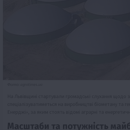
Фото: agrotimes.ua
На Львівщині стартували громадські слухання щодо з
спеціалізуватиметься на виробництві біометану та ге
Енерджі», за яким стоять відомі аграрні та енергетичн
Масштаби та потужність май