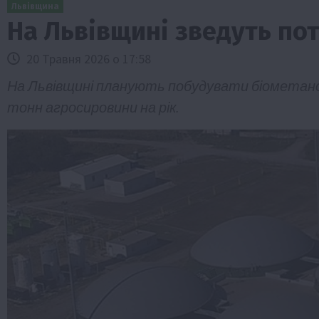
Львівщина
На Львівщині зведуть по
20 Травня 2026 о 17:58
На Львівщині планують побудувати біометано
тонн агросировини на рік.
Бізнес
Економіка
Життя в селі
Новини
ТОП1
Фермерство
Аграрії отримають кредити до 10 млн 
Sense Bank
4 Серпня 2026 о 12:08