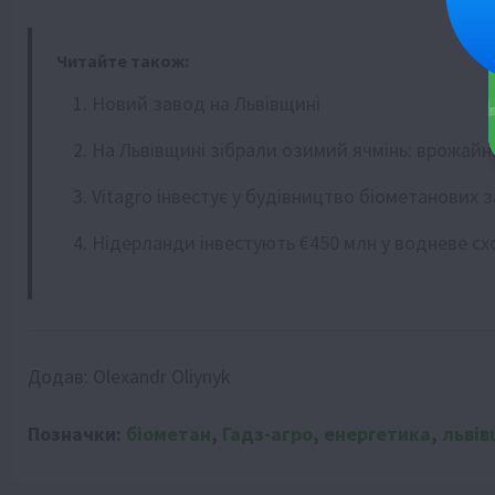
Читайте також:
Новий завод на Львівщині
На Львівщині зібрали озимий ячмінь: врожайн
Vitagro інвестує у будівництво біометанових 
Нідерланди інвестують €450 млн у водневе с
Додав:
Olexandr Oliynyk
Позначки:
біометан
,
Гадз-агро
,
енергетика
,
льві