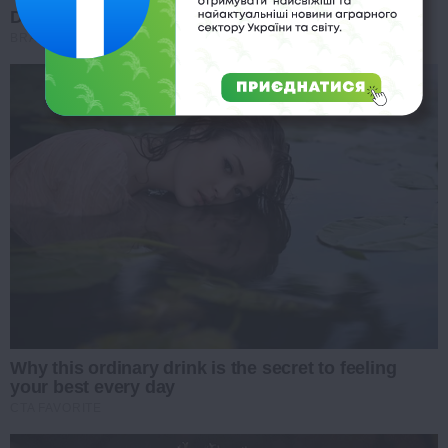
Did They Lie To Us In This Movie?
BRAINBERRIES
Why this ordinary drink is the secret to feeling
your best every day
CTA FAVORITE