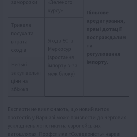
заморозки
«Зеленого
курсу»
Пільгове
кредитування,
Тривала
прямі дотації
посуха та
постраждалим
Угода ЄС із
втрата
та
Меркосур
сходів
регулювання
(зростання
імпорту.
Низькі
імпорту з-за
закупівельні
меж блоку)
ціни на
збіжжя
Експерти не виключають, що новий виток
протестів у Варшаві може призвести до чергових
ускладнень логістики на європейських
автошляхах. Профспілка «Солідарність» наразі