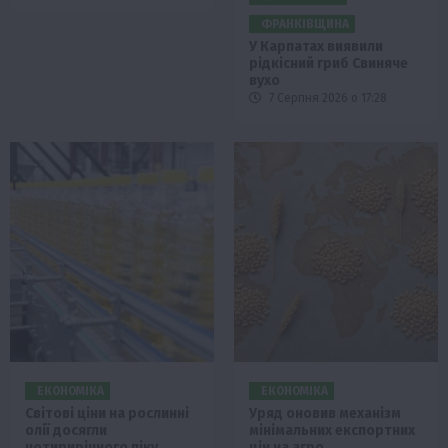
ФРАНКІВЩИНА
У Карпатах виявили
рідкісний гриб Свиняче
вухо
7 Серпня 2026 о 17:28
ЕКОНОМІКА
ЕКОНОМІКА
Світові ціни на рослинні
Уряд оновив механізм
олії досягли
мінімальних експортних
чотирирічного піку
цін на агро