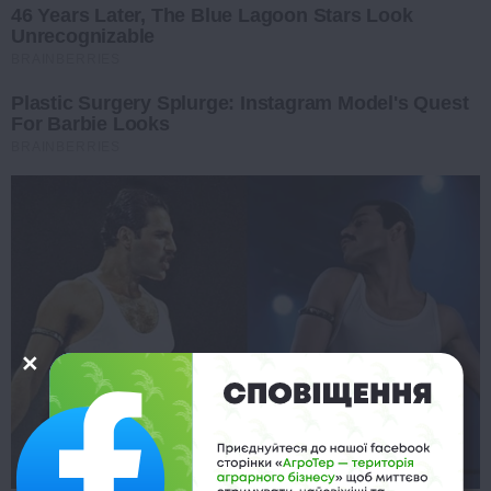
46 Years Later, The Blue Lagoon Stars Look
Unrecognizable
BRAINBERRIES
Plastic Surgery Splurge: Instagram Model's Quest
For Barbie Looks
BRAINBERRIES