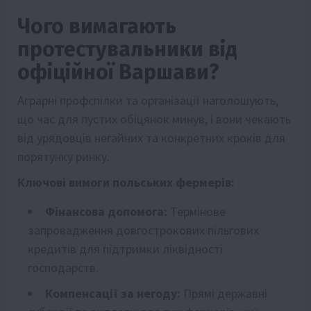
Чого вимагають
протестувальники від
офіційної Варшави?
Аграрні профспілки та організації наголошують,
що час для пустих обіцянок минув, і вони чекають
від урядовців негайних та конкретних кроків для
порятунку ринку.
Ключові вимоги польських фермерів:
Фінансова допомога:
Термінове
запровадження довгострокових пільгових
кредитів для підтримки ліквідності
господарств.
Компенсації за негоду:
Прямі державні