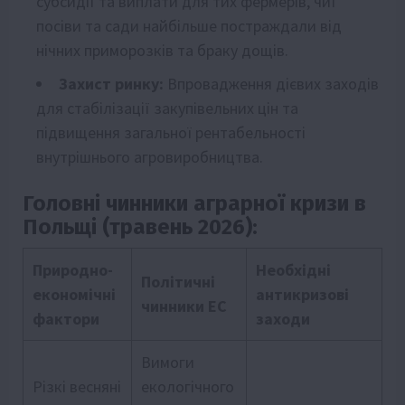
субсидії та виплати для тих фермерів, чиї
посіви та сади найбільше постраждали від
нічних приморозків та браку дощів.
Захист ринку:
Впровадження дієвих заходів
для стабілізації закупівельних цін та
підвищення загальної рентабельності
внутрішнього агровиробництва.
Головні чинники аграрної кризи в
Польщі (травень 2026):
Природно-
Необхідні
Політичні
економічні
антикризові
чинники ЕС
фактори
заходи
Вимоги
Різкі весняні
екологічного