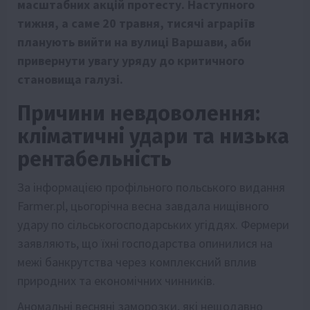
масштабних акцій протесту. Наступного
тижня, а саме 20 травня, тисячі аграріїв
планують вийти на вулиці Варшави, аби
привернути увагу уряду до критичного
становища галузі.
Причини невдоволення:
кліматичні удари та низька
рентабельність
За інформацією профільного польського видання
Farmer.pl, цьогорічна весна завдала нищівного
удару по сільськогосподарських угіддях. Фермери
заявляють, що їхні господарства опинилися на
межі банкрутства через комплексний вплив
природних та економічних чинників.
Аномальні весняні заморозки, які нещодавно