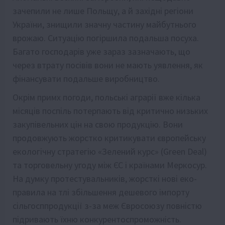
зачепили не лише Польщу, а й західні регіони
України, знищили значну частину майбутнього
врожаю. Ситуацію погіршила подальша посуха.
Багато господарів уже зараз зазначають, що
через втрату посівів вони не мають уявлення, як
фінансувати подальше виробництво.
Окрім примх погоди, польські аграрії вже кілька
місяців поспіль потерпають від критично низьких
закупівельних цін на свою продукцію. Вони
продовжують жорстко критикувати європейську
екологічну стратегію «Зелений курс» (Green Deal)
та торговельну угоду між ЄС і країнами Меркосур.
На думку протестувальників, жорсткі нові еко-
правила на тлі збільшення дешевого імпорту
сільгосппродукції з-за меж Євросоюзу повністю
підривають їхню конкурентоспроможність.