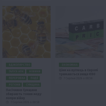
БДЖОЛЯРСТВО
ЕКОНОМІКА
Ціни на вуглець в Європі
ГАЛУЗІ АПК
НОВИНИ
тримаються вище €80
ПЕРЕРОБКА
ПОДІЇ
7 Серпня 2026 о 08:58
РЕГІОНИ
СУМЩИНА
Пасічники Сумщини
збирають тонни меду
попри війну
7 Серпня 2026 о 08:58