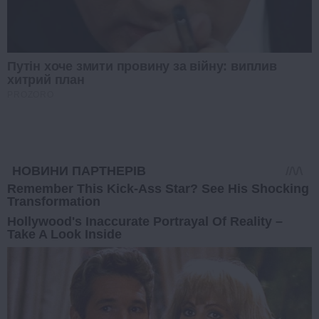
Путін хоче змити провину за війну: виплив
хитрий план
PROZORO