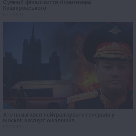
Сумний фінал життя гіпнотизера
Кашпіровського
PROZORO
Хто намагався нейтралізувати генерала у
Москві: експерт ошалешив
PROZORO