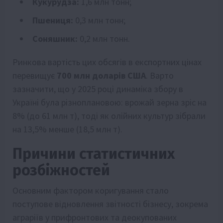
Кукурудза:
1,6 млн тонн;
Пшениця:
0,3 млн тонн;
Соняшник:
0,2 млн тонн.
Ринкова вартість цих обсягів в експортних цінах
перевищує
700 млн доларів США
. Варто
зазначити, що у 2025 році динаміка збору в
Україні була різноплановою: врожай зерна зріс на
8% (до 61 млн т), тоді як олійних культур зібрали
на 13,5% менше (18,5 млн т).
Причини статистичних
розбіжностей
Основним фактором коригування стало
поступове відновлення звітності бізнесу, зокрема
аграріїв у прифронтових та деокупованих