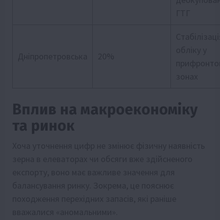
ГТГ
Стабілізаці
обліку у
Дніпропетровська
20%
прифронто
зонах
Вплив на макроекономіку
та ринок
Хоча уточнення цифр не змінює фізичну наявність
зерна в елеваторах чи обсяги вже здійсненого
експорту, воно має важливе значення для
балансування ринку. Зокрема, це пояснює
походження перехідних запасів, які раніше
вважалися «аномальними».