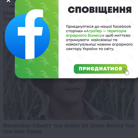
Diana’s Last Words: Firefighter Finally Reveals The
Truth
BUZZ DAY
Remember Albert? You Better Sit Down Before You
See Him Today