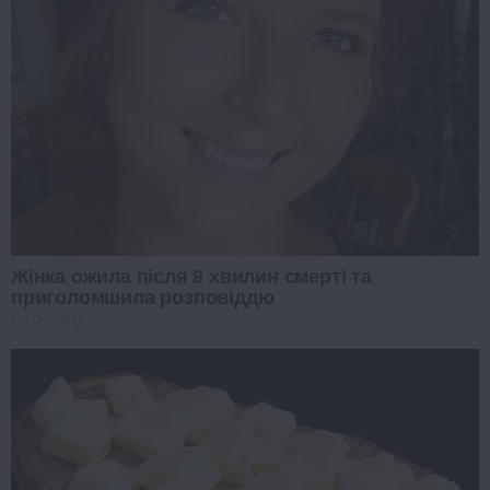
Жінка ожила після 8 хвилин смерті та
приголомшила розповіддю
PROZORO