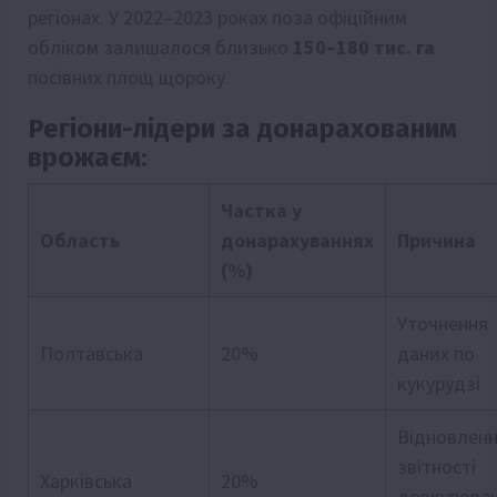
регіонах. У 2022–2023 роках поза офіційним
обліком залишалося близько
150–180 тис. га
посівних площ щороку.
Регіони-лідери за донарахованим
врожаєм:
Частка у
Область
донарахуваннях
Причина
(%)
Уточнення
Полтавська
20%
даних по
кукурудзі
Відновлен
звітності
Харківська
20%
деокупова