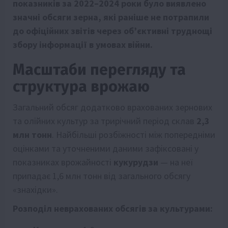
показників за 2022–2024 роки було виявлено
значні обсяги зерна, які раніше не потрапили
до офіційних звітів через об’єктивні труднощі
збору інформації в умовах війни.
Масштаби перегляду та
структура врожаю
Загальний обсяг додатково врахованих зернових
та олійних культур за трирічний період склав
2,3
млн тонн
. Найбільші розбіжності між попередніми
оцінками та уточненими даними зафіксовані у
показниках врожайності
кукурудзи
— на неї
припадає 1,6 млн тонн від загального обсягу
«знахідки».
Розподіл неврахованих обсягів за культурами: