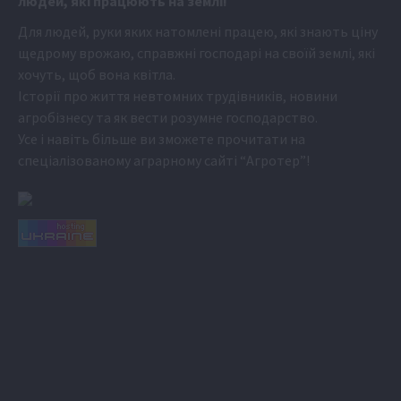
людей, які працюють на землі!
Для людей, руки яких натомлені працею, які знають ціну
щедрому врожаю, справжні господарі на своїй землі, які
хочуть, щоб вона квітла.
Історії про життя невтомних трудівників, новини
агробізнесу та як вести розумне господарство.
Усе і навіть більше ви зможете прочитати на
спеціалізованому аграрному сайті
“Агротер”
!