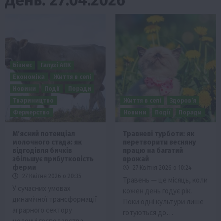
Бізнес
Галузі АПК
Економіка
Життя в селі
Новини
Події
Поради
Твариництво
Життя в селі
Здоров’я
Фермерство
Новини
Події
Поради
М’ясний потенціал
Травневі турботи: як
молочного стада: як
перетворити весняну
відгодівля бичків
працю на багатий
збільшує прибутковість
врожай
ферми
27 Квітня 2026 о 10:24
27 Квітня 2026 о 20:35
Травень — це місяць, коли
У сучасних умовах
кожен день годує рік.
динамічної трансформації
Поки одні культури лише
аграрного сектору
готуються до…
молочні господарства