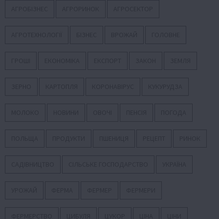
АГРОБІЗНЕС
АГРОРИНОК
АГРОСЕКТОР
АГРОТЕХНОЛОГІЇ
БІЗНЕС
ВРОЖАЙ
ГОЛОВНЕ
ГРОШІ
ЕКОНОМІКА
ЕКСПОРТ
ЗАКОН
ЗЕМЛЯ
ЗЕРНО
КАРТОПЛЯ
КОРОНАВІРУС
КУКУРУДЗА
МОЛОКО
НОВИНИ
ОВОЧІ
ПЕНСІЯ
ПОГОДА
ПОЛЬЩА
ПРОДУКТИ
ПШЕНИЦЯ
РЕЦЕПТ
РИНОК
САДІВНИЦТВО
СІЛЬСЬКЕ ГОСПОДАРСТВО
УКРАЇНА
УРОЖАЙ
ФЕРМА
ФЕРМЕР
ФЕРМЕРИ
ФЕРМЕРСТВО
ЦИБУЛЯ
ЦУКОР
ЦІНА
ЦІНИ