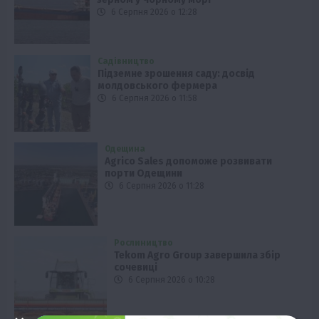
6 Серпня 2026 о 12:28
Садівництво
Підземне зрошення саду: досвід
молдовського фермера
6 Серпня 2026 о 11:58
Одещина
Agrico Sales допоможе розвивати
порти Одещини
6 Серпня 2026 о 11:28
Рослиництво
Tekom Agro Group завершила збір
сочевиці
6 Серпня 2026 о 10:28