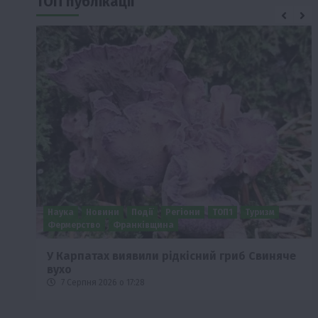
ТОП публікації
Бізнес
Новини
Поради
ТОП1
че
Як правильно підібрати розкидач добрив
залежно від площі поля та культур?
7 Серпня 2026 о 10:14