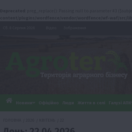
Deprecated
: preg_replace(): Passing null to parameter #3 ($subje
content/plugins/wordfence/vendor/wordfence/wf-waf/src/lib
Перейти
Сб. 8 Серпня 2026
Відео
Зображення
до
вмісту
Новини
Офіційно
Люди
Життя в селі
Галузі АПК
ГОЛОВНА
2026
КВІТЕНЬ
22
День:
22.04.2026