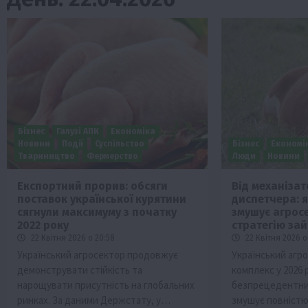
Бізнес
Галузі АПК
Економіка
Новини
Події
Суспільство
Бізнес
Економі
Твариництво
Фермерство
Люди
Новини
Експортний прорив: обсяги
Від механіза
поставок української курятини
диспетчера: 
Бізнес
Економіка
Життя в селі
Новини
сягнули максимуму з початку
змушує агрос
ТОП1
Фермерство
2022 року
стратегію зай
22 Квітня 2026 о 20:58
22 Квітня 2026 о
Аграрії отримають кредити до 10 млн 
Український агросектор продовжує
Український агр
Sense Bank
демонструвати стійкість та
комплекс у 2026 
4 Серпня 2026 о 12:08
нарощувати присутність на глобальних
безпрецедентни
ринках. За даними Держстату, у…
змушує повністю