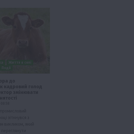
ка
Життя в селі
Події
тора до
як кадровий голод
Події
Наука
Новини
Події
Регіони
ТОП1
Туризм
ектор змінювати
Фермерство
Франківщина
нятості
 08:58
грн від
У Карпатах виявили рідкісний гриб Свиня
опромисловий
вухо
році зіткнувся з
7 Серпня 2026 о 17:28
м викликом, який
 переглянути