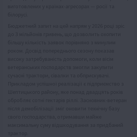
виготовлених у країнах-агресорах — росії та
білорусі.
Бюджетний запит на цей напрям у 2026 році зріс
до 3 мільйонів гривень, що дозволить охопити
більшу кількість заявок порівняно з минулим
роком. Досвід попереднього сезону показав
високу затребуваність допомоги, коли вісім
ветеранських господарств змогли закупити
сучасні трактори, сівалки та обприскувачі.
Прикладом успішної реалізації є підприємство з
Шептицького району, яке понад двадцять років
обробляє сотні гектарів ріллі. Засновник-ветеран
після демобілізації зміг оновити технічну базу
свого господарства, отримавши майже
максимальну суму відшкодування за придбаний
трактор.