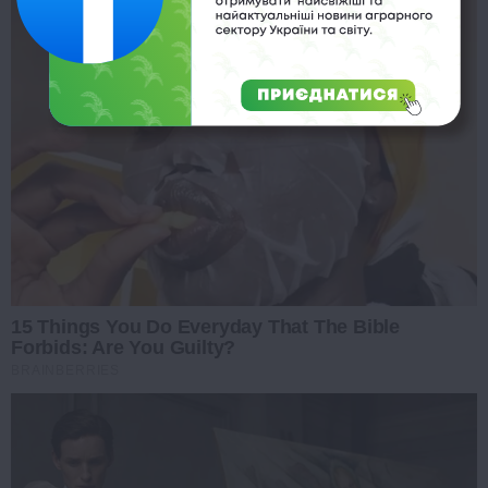
15 Things You Do Everyday That The Bible
Forbids: Are You Guilty?
BRAINBERRIES