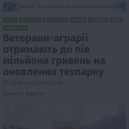
Бізнес
Економіка
Життя в селі
Новини
Офіційно
Події
Фермерство
Ветерани-аграрії
отримають до пів
мільйона гривень на
оновлення техпарку
28 Лютого 2026 о 16:40
Джерело:
ArgoTer