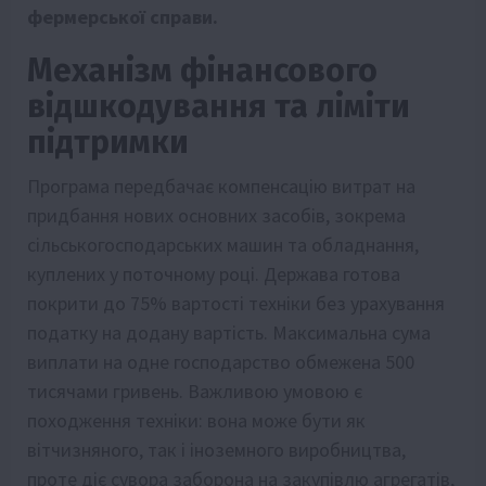
фермерської справи.
Механізм фінансового
відшкодування та ліміти
підтримки
Програма передбачає компенсацію витрат на
придбання нових основних засобів, зокрема
сільськогосподарських машин та обладнання,
куплених у поточному році. Держава готова
покрити до 75% вартості техніки без урахування
податку на додану вартість. Максимальна сума
виплати на одне господарство обмежена 500
тисячами гривень. Важливою умовою є
походження техніки: вона може бути як
вітчизняного, так і іноземного виробництва,
проте діє сувора заборона на закупівлю агрегатів,