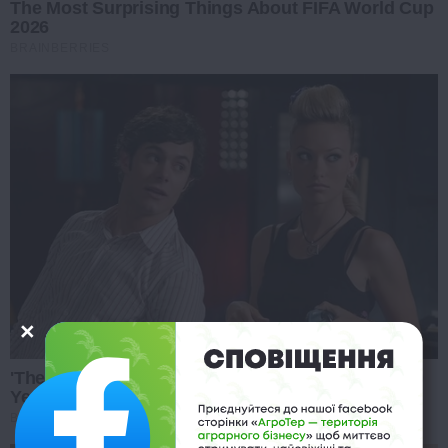
The Most Surprising Things About FIFA World Cup
2026
BRAINBERRIES
'The OC' Cast Then And Now - Where Are They 20
Years Later?
BRAINBERRIES