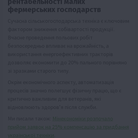
рентабельності малих
фермерських господарств
Сучасна сільськогосподарська техніка є ключовим
фактором зниження собівартості продукції.
Вчасне проведення польових робіт
безпосередньо впливає на врожайність, а
використання енергоефективних тракторів
дозволяє економити до 20% пального порівняно
зі зразками старого типу.
Окрім економічного аспекту, автоматизація
процесів значно полегшує фізичну працю, що є
критично важливим для ветеранів, які
відновлюють здоров’я після служби.
Ми писали також:
Мінекономіки розпочало
прийом заявок на 25% компенсацію за придбання
української техніки
.