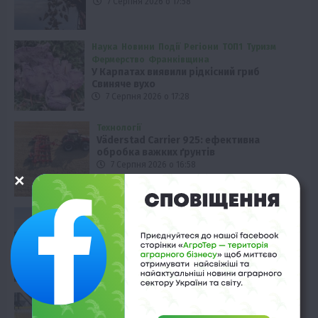
7 Серпня 2026 о 17:58
Наука
Новини
Події
Регіони
ТОП1
Туризм
Фермерство
Франківщина
У Карпатах виявили рідкісний гриб
Свиняче вухо
7 Серпня 2026 о 17:28
Технології
Väderstad Carrier 925: ефективна
обробка важких ґрунтів
7 Серпня 2026 о 16:58
Технології
Алюмінієвий напівпричіп KRONE SX:
перевезення без втрат
7 Серпня 2026 о 16:28
Економіка
Світові ціни на рослинні олії досягли