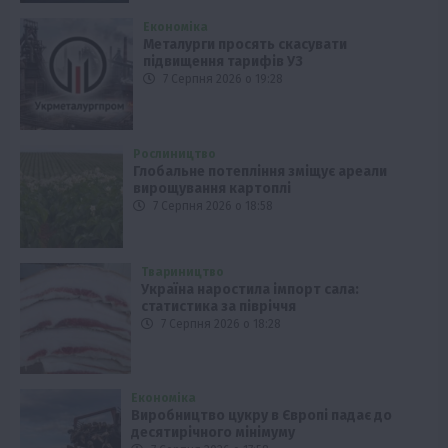
Економіка
Металурги просять скасувати
підвищення тарифів УЗ
7 Серпня 2026 о 19:28
Рослиництво
Глобальне потепління зміщує ареали
вирощування картоплі
7 Серпня 2026 о 18:58
Твариництво
Україна наростила імпорт сала:
статистика за півріччя
7 Серпня 2026 о 18:28
Економіка
Виробництво цукру в Європі падає до
десятирічного мінімуму