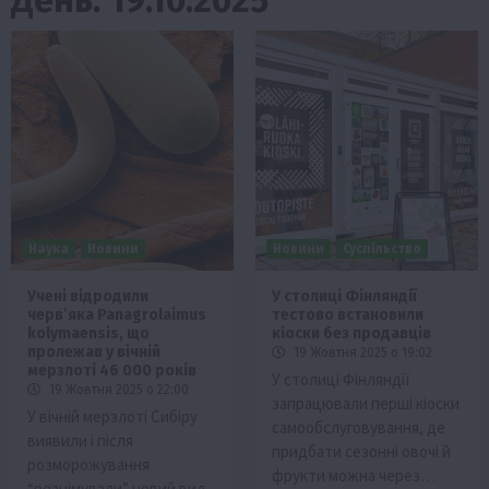
Наука
Новини
Новини
Суспільство
Учені відродили
У столиці Фінляндії
черв’яка Panagrolaimus
тестово встановили
kolymaensis, що
кіоски без продавців
пролежав у вічній
19 Жовтня 2025 о 19:02
мерзлоті 46 000 років
У столиці Фінляндії
19 Жовтня 2025 о 22:00
запрацювали перші кіоски
У вічній мерзлоті Сибіру
самообслуговування, де
виявили і після
придбати сезонні овочі й
розморожування
фрукти можна через…
“реанімували” новий вид