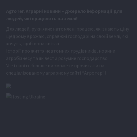
Аgr
oTer. Аграрні новини
– джерело інформації для
людей, які працюють на землі!
Для людей, руки яких натомлені працею, які знають ціну
щедрому врожаю, справжні господарі на своїй землі, які
хочуть, щоб вона квітла.
Історії про життя невтомних трудівників, новини
агробізнесу та як вести розумне господарство.
Усе і навіть більше ви зможете прочитати на
спеціалізованому аграрному сайті
“Агротер”
!