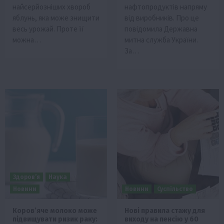
найсерйозніших хвороб
нафтопродуктів напряму
яблунь, яка може знищити
від виробників. Про це
весь урожай. Проте її
повідомила Державна
можна…
митна служба України.
За…
Здоров’я
Наука
Новини
Новини
Суспільство
Коров’яче молоко може
Нові правила стажу для
підвищувати ризик раку:
виходу на пенсію у 60