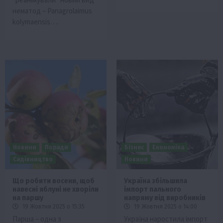
нематод – Panagrolaimus
kolymaensis….
Новини
Поради
Бізнес
Економіка
Садівництво
Новини
Що робити восени, щоб
Україна збільшила
навесні яблуні не хворіли
імпорт пального
на паршу
напряму від виробників
19 Жовтня 2025 о 15:35
19 Жовтня 2025 о 14:00
Парша – одна з
Україна наростила імпорт