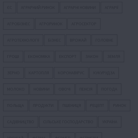
ЄС
АГРАРНИЙ РИНОК
АГРАРНІ НОВИНИ
АГРАРІЇ
АГРОБІЗНЕС
АГРОРИНОК
АГРОСЕКТОР
АГРОТЕХНОЛОГІЇ
БІЗНЕС
ВРОЖАЙ
ГОЛОВНЕ
ГРОШІ
ЕКОНОМІКА
ЕКСПОРТ
ЗАКОН
ЗЕМЛЯ
ЗЕРНО
КАРТОПЛЯ
КОРОНАВІРУС
КУКУРУДЗА
МОЛОКО
НОВИНИ
ОВОЧІ
ПЕНСІЯ
ПОГОДА
ПОЛЬЩА
ПРОДУКТИ
ПШЕНИЦЯ
РЕЦЕПТ
РИНОК
САДІВНИЦТВО
СІЛЬСЬКЕ ГОСПОДАРСТВО
УКРАЇНА
УРОЖАЙ
ФЕРМА
ФЕРМЕР
ФЕРМЕРИ