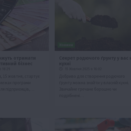
Новини
ожуть отримати
Секрет родючого ґрунту у вас 
ативний бізнес
кухні
ії
Бізнес
Новини
Офіційно
Події
Суспільство
о 18:29
15 Жовтня 2025 о 16:02
во
ТОП1
Фермерство
, 15 жовтня, стартує
Добриво для створення родючого
 межах програми
ґрунту можна знайти у власній кухні.
жаю за
Оренда садової ділянки: як усе оформити
для підприємців,…
Звичайне гречане борошно чи
легально та без проблем
подрібнені…
5 Серпня 2026 о 20:14