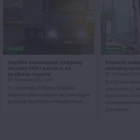
Новини
Новини
Україна впроваджує цифрову
Назвали найп
систему ЄКМТ разом із 40
чоловічу про
країнами Європи
15 Жовтня 2025 о
15 Жовтня 2025 о 13:07
Все більше укра
З 1 листопада 2025 року в Україні
спеціальності, я
запрацює нова цифрова система видачі
вважалися «чоло
дозволів Європейської Конференції…
експерименталь
Державної…