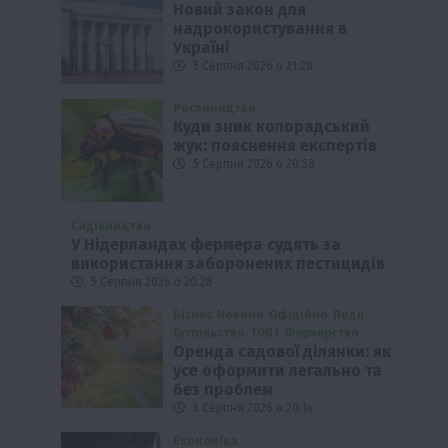
Новий закон для
надрокористування в
Україні
5 Серпня 2026 о 21:28
Рослиництво
Куди зник колорадський
жук: пояснення експертів
5 Серпня 2026 о 20:58
Садівництво
У Нідерландах фермера судять за
використання заборонених пестицидів
5 Серпня 2026 о 20:28
Бізнес
Новини
Офіційно
Події
Суспільство
ТОП1
Фермерство
Оренда садової ділянки: як
усе оформити легально та
без проблем
5 Серпня 2026 о 20:14
Економіка