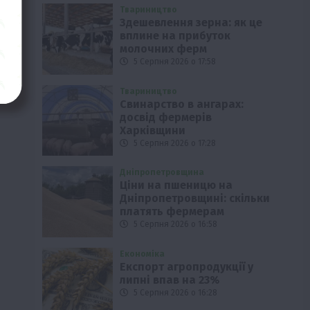
Твариництво
Здешевлення зерна: як це
вплине на прибуток
молочних ферм
5 Серпня 2026 о 17:58
Твариництво
Свинарство в ангарах:
досвід фермерів
Харківщини
5 Серпня 2026 о 17:28
Дніпропетровщина
Ціни на пшеницю на
Дніпропетровщині: скільки
платять фермерам
5 Серпня 2026 о 16:58
Економіка
Експорт агропродукції у
липні впав на 23%
5 Серпня 2026 о 16:28