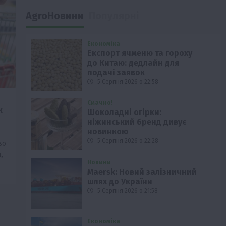
AgroНовини
Популярні
Економіка
Експорт ячменю та гороху
до Китаю: дедлайн для
подачі заявок
5 Серпня 2026 о 22:58
Смачно!
к
Шоколадні огірки:
ніжинський бренд дивує
новинкою
5 Серпня 2026 о 22:28
во
,
Новини
Maersk: Новий залізничний
шлях до України
5 Серпня 2026 о 21:58
Економіка