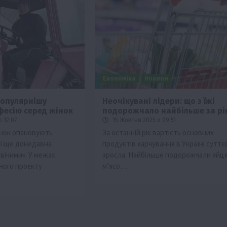
Економіка
Новини
опулярнішу
Неочікувані лідери: що з їжі
фесію серед жінок
подорожчало найбільше за рі
 12:07
15 Жовтня 2025 о 09:51
їнок опановують
За останній рік вартість основних
кі ще донедавна
продуктів харчування в Україні суттє
вічими». У межах
зросла. Найбільше подорожчали яйця
ного проєкту
м’ясо…