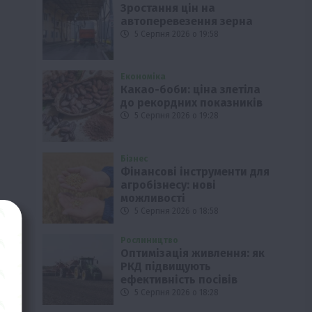
Зростання цін на
автоперевезення зерна
5 Серпня 2026 о 19:58
Економіка
Какао-боби: ціна злетіла
до рекордних показників
5 Серпня 2026 о 19:28
Бізнес
Фінансові інструменти для
агробізнесу: нові
можливості
5 Серпня 2026 о 18:58
Рослиництво
Оптимізація живлення: як
РКД підвищують
ефективність посівів
5 Серпня 2026 о 18:28