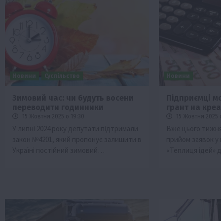
Новини
Суспільство
Новини
Зимовий час: чи будуть восени
Підприємці м
переводити годинники
грант на кре
Бізнес
Галузі АПК
Економіка
Новини
Под
15 Жовтня 2025 о 19:30
15 Жовтня 2025 
Рослиництво
Суспільство
ТОП1
Фермерст
У липні 2024 року депутати підтримали
Вже цього тижня
закон №4201, який пропонує залишити в
прийом заявок у
Кредити для аграріїв під заставу вро
Україні постійний зимовий…
«Теплиця ідей» 
новою програмою від Уряду
1 Серпня 2026 о 11:58