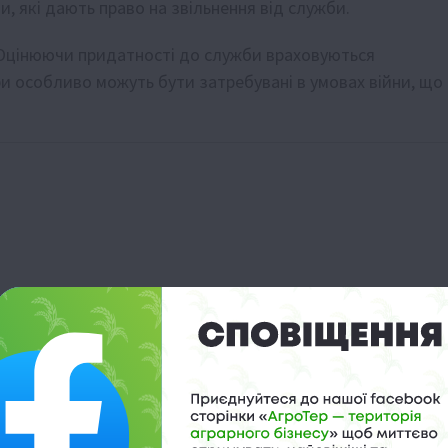
 які дають право на звільнення від служби.
ії. Оцінюючи придатності до служби враховуються
ри особливо можуть бути затребувані в умовах війни, що