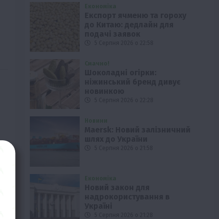
Економіка
Експорт ячменю та гороху
до Китаю: дедлайн для
подачі заявок
5 Серпня 2026 о 22:58
Смачно!
Шоколадні огірки:
ніжинський бренд дивує
новинкою
5 Серпня 2026 о 22:28
Новини
Maersk: Новий залізничний
шлях до України
5 Серпня 2026 о 21:58
Економіка
Новий закон для
надрокористування в
Україні
5 Серпня 2026 о 21:28