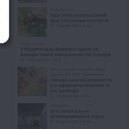
Рослиництво
Куди зник колорадський
жук: пояснення експертів
5 Серпня 2026 о 20:58
Садівництво
У Нідерландах фермера судять за
використання заборонених пестицидів
5 Серпня 2026 о 20:28
Бізнес
Новини
Офіційно
Події
Суспільство
ТОП1
Фермерство
Оренда садової ділянки: як
усе оформити легально та
без проблем
5 Серпня 2026 о 20:14
Економіка
Зростання цін на
автоперевезення зерна
5 Серпня 2026 о 19:58