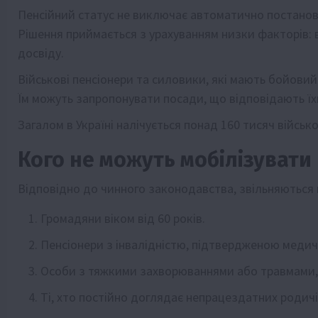
Пенсійний статус не виключає автоматично постановк
Рішення приймається з урахуванням низки факторів: в
досвіду.
Військові пенсіонери та силовики, які мають бойови
Їм можуть запропонувати посади, що відповідають їхн
Загалом в Україні налічується понад 160 тисяч військо
Кого не можуть мобілізувати
Відповідно до чинного законодавства, звільняються ві
Громадяни віком від 60 років.
Пенсіонери з інвалідністю, підтвердженою меди
Особи з тяжкими захворюваннями або травмами,
Ті, хто постійно доглядає непрацездатних родичі