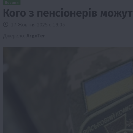
Новини
Кого з пенсіонерів можут
17 Жовтня 2025 о 19:05
Джерело:
ArgoTer
Бізнес
Галузі АПК
Економіка
Новини
Под
Рослиництво
Суспільство
ТОП1
Фермерст
Кредити для аграріїв під заставу вро
новою програмою від Уряду
1 Серпня 2026 о 11:58