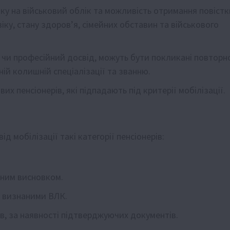
у на військовий облік та можливість отримання повістк
іку, стану здоров’я, сімейних обставин та військового
й чи професійний досвід, можуть бути покликані повторн
ій колишній спеціалізації та званню.
вих пенсіонерів, які підпадають під критерії мобілізації.
д мобілізації такі категорії пенсіонерів:
чним висновком.
 визнаними ВЛК.
в, за наявності підтверджуючих документів.