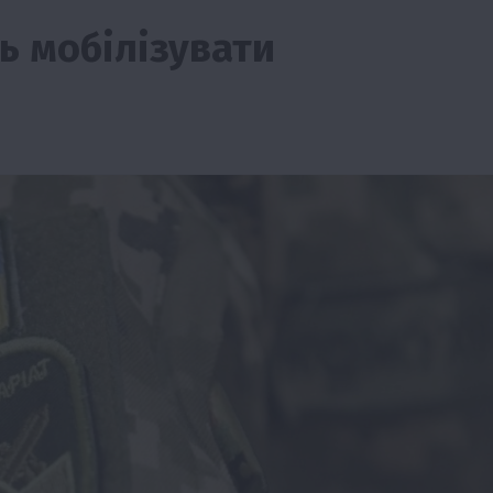
ь мобілізувати
ії
Бізнес
Новини
Офіційно
Події
Суспільство
во
ТОП1
Фермерство
жаю за
Оренда садової ділянки: як усе оформити
легально та без проблем
5 Серпня 2026 о 20:14