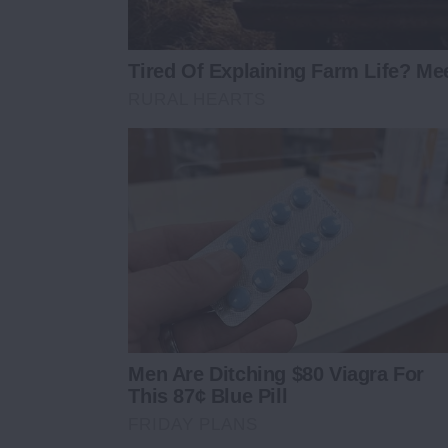
Tired Of Explaining Farm Life? M
RURAL HEARTS
Men Are Ditching $80 Viagra For
This 87¢ Blue Pill
FRIDAY PLANS