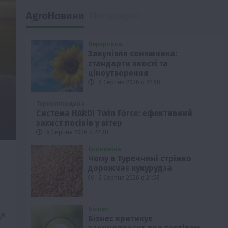
AgroНовини
Популярні
Переробка
Закупівля соняшника:
стандарти якості та
ціноутворення
6 Серпня 2026 о 22:58
Тернопільщина
Система HARDI Twin Force: ефективний
захист посівів у вітер
6 Серпня 2026 о 22:28
Економіка
Чому в Туреччині стрімко
дорожчає кукурудза
6 Серпня 2026 о 21:58
Бізнес
Ця
Бізнес критикує