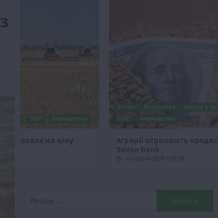
з
Бізнес
Економіка
Життя в селі
Новини
Події
о
ТОП1
Фермерство
Аграрії отримають кредити до 10 млн грн від
Sense Bank
4 Серпня 2026 о 12:08
Пошук: