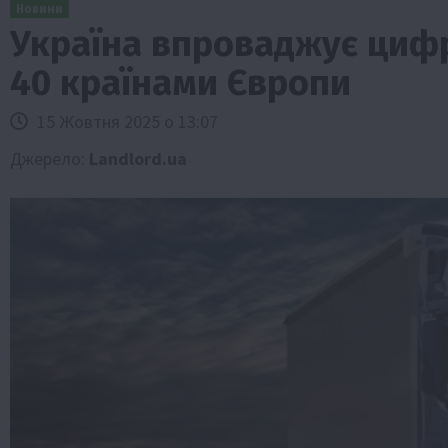
Новини
Україна впроваджує цифр
40 країнами Європи
15 Жовтня 2025 о 13:07
Джерело:
Landlord.ua
и
Події
Бізнес
Новини
Офіційно
Події
Суспільс
мерство
ТОП1
Фермерство
у врожаю за
Оренда садової ділянки: як усе офор
легально та без проблем
5 Серпня 2026 о 20:14