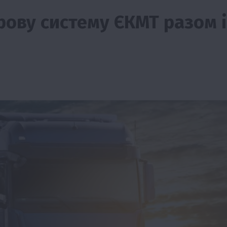
ову систему ЄКМТ разом і
тво
Бізнес
Економіка
Суспільство
ТОП1
Фермерств
мити
Європейська спека вже впливає на ціну
зерна
5 Серпня 2026 о 09:28