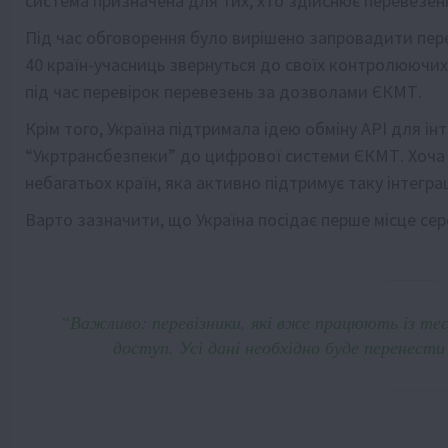
система призначена для тих, хто здійснює перевезе
Під час обговорення було вирішено запровадити пере
40 країн-учасниць звернуться до своїх контролюючих
під час перевірок перевезень за дозволами ЄКМТ.
Крім того, Україна підтримала ідею обміну API для і
“Укртрансбезпеки” до цифрової системи ЄКМТ. Хоча ц
небагатьох країн, яка активно підтримує таку інтегра
Варто зазначити, що Україна посідає перше місце сер
“Важливо: перевізники, які вже працюють із тес
доступ. Усі дані необхідно буде перенести