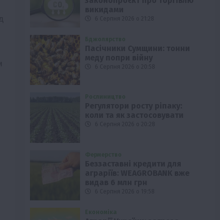
законопроєкт про торгівлю
викидами
д
6 Серпня 2026 о 21:28
Бджолярство
Пасічники Сумщини: тонни
меду попри війну
м
6 Серпня 2026 о 20:58
Рослиництво
Регулятори росту ріпаку:
коли та як застосовувати
6 Серпня 2026 о 20:28
Фермерство
Беззаставні кредити для
аграріїв: WEAGROBANK вже
видав 6 млн грн
6 Серпня 2026 о 19:58
Економіка