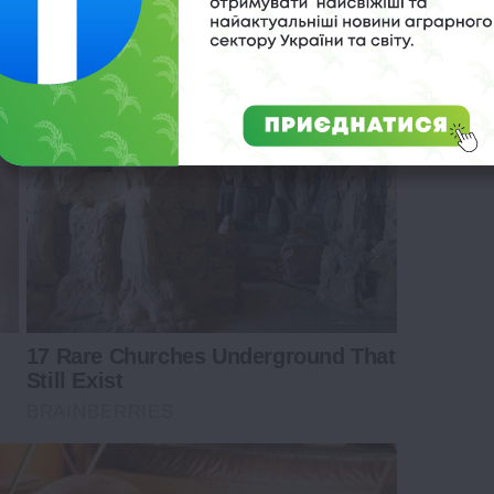
f Reality – Take A Look Inside
17 Rare Churches Underground That
Still Exist
BRAINBERRIES