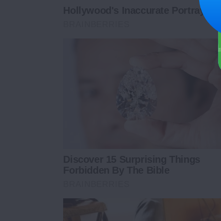
Hollywood's Inaccurate Portrayal O
BRAINBERRIES
Discover 15 Surprising Things
Forbidden By The Bible
BRAINBERRIES