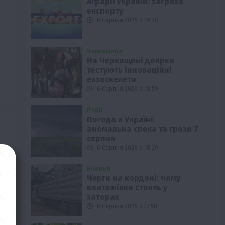
Аграрії України: загроза
експорту
6 Серпня 2026 о 19:28
Черкащина
На Черкащині доярки
тестують інноваційні
екзоскелети
6 Серпня 2026 о 18:59
Події
Погода в Україні:
аномальна спека та грози 7
серпня
6 Серпня 2026 о 18:29
Новини
Черги на кордоні: чому
вантажівки стоять у
заторах
6 Серпня 2026 о 17:58