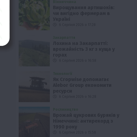
Вінниччина
Вирощування артишоків:
чи вигідно фермерам в
Україні
6 Серпня 2026 о 17:28
Закарпаття
Лохина на Закарпатті:
врожайність 3 кг з куща у
горах
6 Серпня 2026 о 16:58
Технології
Як Cropwise допомагає
Alebor Group економити
ресурси
6 Серпня 2026 о 16:28
Рослиництво
Врожай цукрових буряків у
Німеччині: антирекорд з
1990 року
6 Серпня 2026 о 15:58