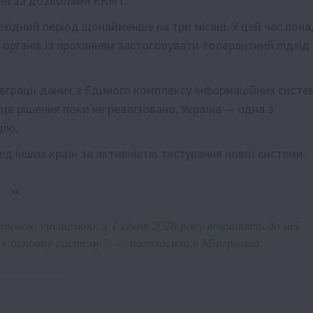
ння за дозволами ЄКМТ.
хідний період щонайменше на три місяці. У цей час пона
 органів із проханням застосовувати толерантний підхід
нтеграції даних з Єдиного комплексу інформаційних систе
е рішення поки не реалізовано, Україна — одна з
цію.
ед інших країн за активністю тестування нової системи.
товою системою, з 1 січня 2026 року втратять до неї
 в основну систему”, — наголосили в Мінгромад.