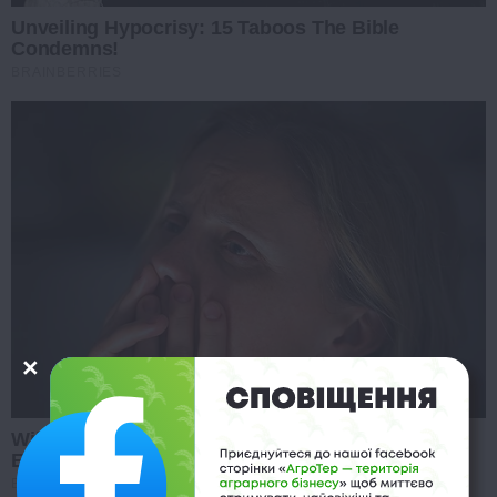
Unveiling Hypocrisy: 15 Taboos The Bible
Condemns!
BRAINBERRIES
Will You Survive? 10 Things To Keep In Your
Emergency Kit
BRAINBERRIES