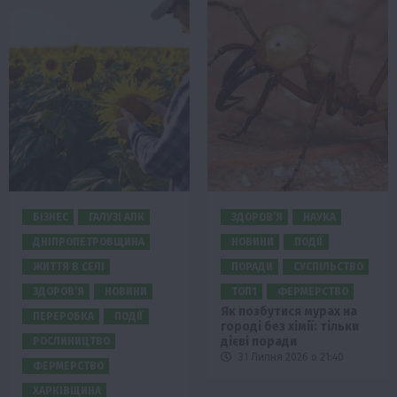
БІЗНЕС
ГАЛУЗІ АПК
ЗДОРОВ’Я
НАУКА
ДНІПРОПЕТРОВЩИНА
НОВИНИ
ПОДІЇ
ЖИТТЯ В СЕЛІ
ПОРАДИ
СУСПІЛЬСТВО
ЗДОРОВ’Я
НОВИНИ
ТОП1
ФЕРМЕРСТВО
Як позбутися мурах на
ПЕРЕРОБКА
ПОДІЇ
городі без хімії: тільки
дієві поради
РОСЛИНИЦТВО
31 Липня 2026 о 21:40
ФЕРМЕРСТВО
ХАРКІВЩИНА