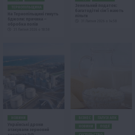
Земельний податок:
ТЕРНОПІЛЬЩИНА
багатодітні сім’ї мають
На Тернопільщині гинуть
пільги
бджоли: причина –
31 Липня 2026 о 14:58
обробка полів
31 Липня 2026 о 18:58
НОВИНИ
БІЗНЕС
ГАЛУЗІ АПК
Українські дрони
НОВИНИ
ПОДІЇ
атакували зерновий
термінал РФ
СУСПІЛЬСТВО