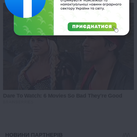
Dare To Watch: 6 Movies So Bad They're Good
BRAINBERRIES