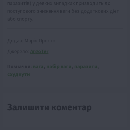
паразитів) у деяких випадках призводить до
поступового зниження ваги без додаткових дієт
або спорту.
Додав:
Марія Просто
Джерело:
ArgoTer
Позначки:
вага
,
набір ваги
,
паразити
,
схуднути
Залишити коментар