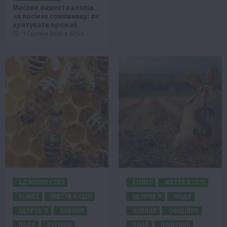
Масове нашестя клопів
на посівах соняшнику: як
врятувати врожай
1 Серпня 2026 о 07:58
БДЖОЛЯРСТВО
БІЗНЕС
ЖИТТЯ В СЕЛІ
БІЗНЕС
ЖИТТЯ В СЕЛІ
ЗДОРОВ’Я
ЛЮДИ
ЗДОРОВ’Я
НОВИНИ
НОВИНИ
ОФІЦІЙНО
ПОДІЇ
РЕГІОНИ
ПОДІЇ
ПОЛІТИКА