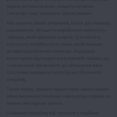
Імунна система не може знищити личинок
токсокар, тому запалення триває роками.
Аби знизити рівень запалення, мозок дає команду
наднирникам збільшити вироблення кортизолу –
гормону, який пригнічує алергію. Для синтезу
кортизолу потрібен холестерин, який починає
активно вироблятися печінкою. Надлишок
холестерину відкладається в жировій тканині, що
з часом може призводити до збільшення маси
тіла, появи жирового гепатозу, метаболічного
синдрому.
Таким чином, тривале паразитарне навантаження
може викликати ожиріння, навіть якщо людина не
змінює свої харчові звички.
Очищення організму від токсокар (і подібних