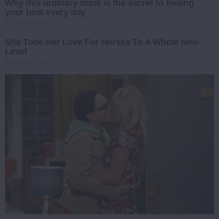
Why this ordinary drink is the secret to feeling
your best every day
CTA FAVORITE
She Took Her Love For Horses To A Whole New
Level
BRAINBERRIES