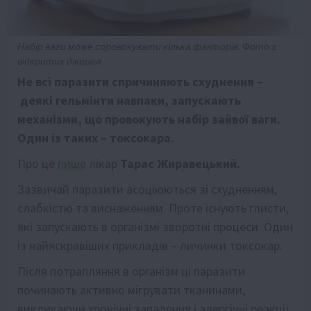
Набір ваги може спровокувати кілька факторів. Фото з
відкритих джерел
Не всі паразити спричиняють схуднення –
деякі гельмінти навпаки, запускають
механізми, що провокують набір зайвої ваги.
Один із таких – токсокара.
Про це
пише
лікар
Тарас Жиравецький.
Зазвичай паразити асоціюються зі схудненням,
слабкістю та виснаженням. Проте існують глисти,
які запускають в організмі зворотні процеси. Один
із найяскравіших прикладів – личинки токсокар.
Після потрапляння в організм ці паразити
починають активно мігрувати тканинами,
викликаючи хронічні запалення і алергічні реакції.