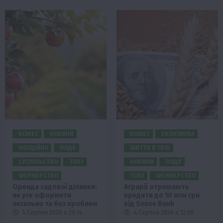
БІЗНЕС
НОВИНИ
БІЗНЕС
ЕКОНОМІКА
ОФІЦІЙНО
ПОДІЇ
ЖИТТЯ В СЕЛІ
СУСПІЛЬСТВО
ТОП1
НОВИНИ
ПОДІЇ
ФЕРМЕРСТВО
ТОП1
ФЕРМЕРСТВО
Оренда садової ділянки:
Аграрії отримають
як усе оформити
кредити до 10 млн грн
легально та без проблем
від Sense Bank
5 Серпня 2026 о 20:14
4 Серпня 2026 о 12:08