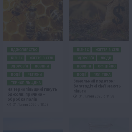
БДЖОЛЯРСТВО
БІЗНЕС
ЖИТТЯ В СЕЛІ
БІЗНЕС
ЖИТТЯ В СЕЛІ
ЗДОРОВ’Я
ЛЮДИ
ЗДОРОВ’Я
НОВИНИ
НОВИНИ
ОФІЦІЙНО
ПОДІЇ
РЕГІОНИ
ПОДІЇ
ПОЛІТИКА
Земельний податок:
ТЕРНОПІЛЬЩИНА
багатодітні сім’ї мають
На Тернопільщині гинуть
пільги
бджоли: причина –
31 Липня 2026 о 14:58
обробка полів
31 Липня 2026 о 18:58