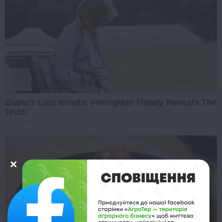
Diana’s Last Words: Firefighter Finally Reveals The
Truth
BUZZ DAY