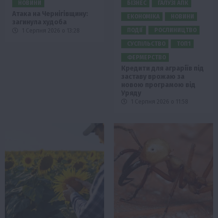
НОВИНИ
БІЗНЕС
ГАЛУЗІ АПК
Атака на Чернігівщину:
ЕКОНОМІКА
НОВИНИ
загинула худоба
ПОДІЇ
РОСЛИНИЦТВО
1 Серпня 2026 о 13:28
СУСПІЛЬСТВО
ТОП1
ФЕРМЕРСТВО
Кредити для аграріїв під
заставу врожаю за
новою програмою від
Уряду
1 Серпня 2026 о 11:58