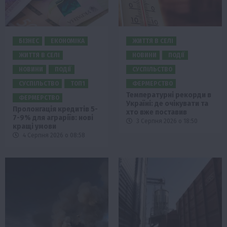
БІЗНЕС
ЕКОНОМІКА
ЖИТТЯ В СЕЛІ
ЖИТТЯ В СЕЛІ
НОВИНИ
ПОДІЇ
НОВИНИ
ПОДІЇ
СУСПІЛЬСТВО
СУСПІЛЬСТВО
ТОП1
ФЕРМЕРСТВО
Температурні рекорди в
ФЕРМЕРСТВО
Україні: де очікувати та
Пролонгація кредитів 5-
хто вже поставив
7-9% для аграріїв: нові
3 Серпня 2026 о 18:50
кращі умови
4 Серпня 2026 о 08:58