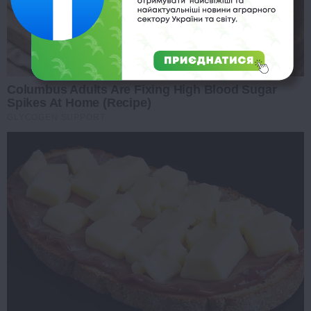
Columbus Adults Are Fixing High Blood Sugar
Spikes At Home (Recipe)
GLYCOGEN SUPPORT