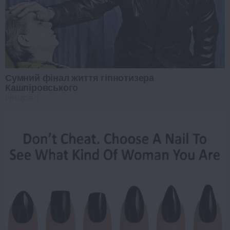
Сумний фінал життя гіпнотизера
Кашпіровського
PROZORO