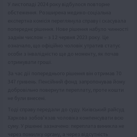
У листопаді 2024 року відбулося повторне
обстеження. Розширена медико-соціальна
експертна комісія переглянула справу і скасувала
попереднє рішення. Нове рішення набуло чинності
заднім числом – з 12 червня 2023 року. Це
означало, що офіційно чоловік утратив статус
особи з інвалідністю ще до моменту, як почав
отримувати гроші.
За час дії попереднього рішення він отримав 70
347 гривень. Пенсійний фонд запропонував йому
добровільно повернути переплату, проте кошти
не були внесені.
Тоді справу передали до суду. Київський райсуд
Харкова зобов’язав чоловіка компенсувати всю
суму. У рішенні зазначено: переплата виникла не
через помилку органу, а через відсутність