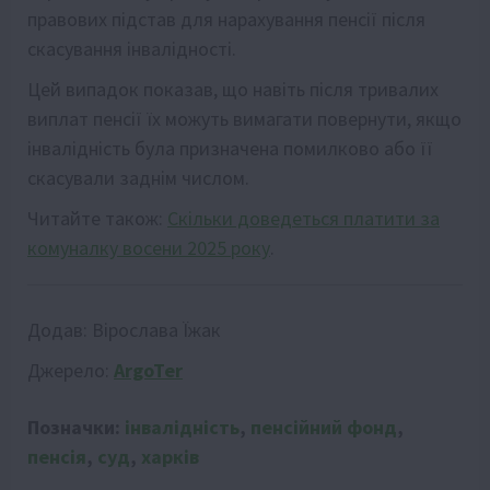
правових підстав для нарахування пенсії після
скасування інвалідності.
Цей випадок показав, що навіть після тривалих
виплат пенсії їх можуть вимагати повернути, якщо
інвалідність була призначена помилково або її
скасували заднім числом.
Читайте також:
Скільки доведеться платити за
комуналку восени 2025 року
.
Додав:
Вірослава Їжак
Джерело:
ArgoTer
Позначки:
інвалідність
,
пенсійний фонд
,
пенсія
,
суд
,
харків