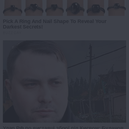
Pick A Ring And Nail Shape To Reveal Your
Darkest Secrets!
BUZZ DAY
Удар РФ по виставці зброї під Києвом: Буданов