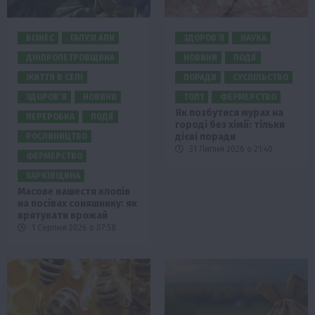
БІЗНЕС
ГАЛУЗІ АПК
ЗДОРОВ’Я
НАУКА
ДНІПРОПЕТРОВЩИНА
НОВИНИ
ПОДІЇ
ЖИТТЯ В СЕЛІ
ПОРАДИ
СУСПІЛЬСТВО
ЗДОРОВ’Я
НОВИНИ
ТОП1
ФЕРМЕРСТВО
Як позбутися мурах на
ПЕРЕРОБКА
ПОДІЇ
городі без хімії: тільки
дієві поради
РОСЛИНИЦТВО
31 Липня 2026 о 21:40
ФЕРМЕРСТВО
ХАРКІВЩИНА
Масове нашестя клопів
на посівах соняшнику: як
врятувати врожай
1 Серпня 2026 о 07:58