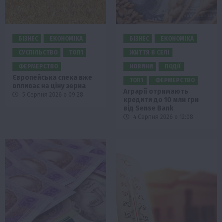
БІЗНЕС
ЕКОНОМІКА
БІЗНЕС
ЕКОНОМІКА
СУСПІЛЬСТВО
ТОП1
ЖИТТЯ В СЕЛІ
ФЕРМЕРСТВО
НОВИНИ
ПОДІЇ
Європейська спека вже
ТОП1
ФЕРМЕРСТВО
впливає на ціну зерна
Аграрії отримають
5 Серпня 2026 о 09:28
кредити до 10 млн грн
від Sense Bank
4 Серпня 2026 о 12:08