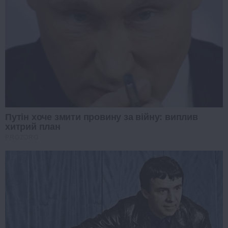
Путін хоче змити провину за війну: виплив
хитрий план
PROZORO