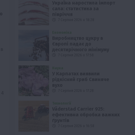
Україна наростила імпорт
сала: статистика за
ю
півріччя
7 Серпня 2026 о 18:28
Економіка
Виробництво цукру в
Європі падає до
 в
десятирічного мінімуму
7 Серпня 2026 о 17:58
Наука
У Карпатах виявили
рідкісний гриб Свиняче
вухо
7 Серпня 2026 о 17:28
 4
Технології
Väderstad Carrier 925:
ефективна обробка важких
ґрунтів
7 Серпня 2026 о 16:58