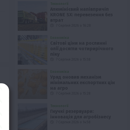
Технології
Алюмінієвий напівпричіп
KRONE SX: перевезення без
втрат
7 Серпня 2026 о 16:28
Економіка
Світові ціни на рослинні
олії досягли чотирирічного
піку
7 Серпня 2026 о 15:58
Економіка
Уряд оновив механізм
мінімальних експортних цін
на агро
7 Серпня 2026 о 15:28
Технології
Гнучкі резервуари:
інновація для агробізнесу
7 Серпня 2026 о 14:58