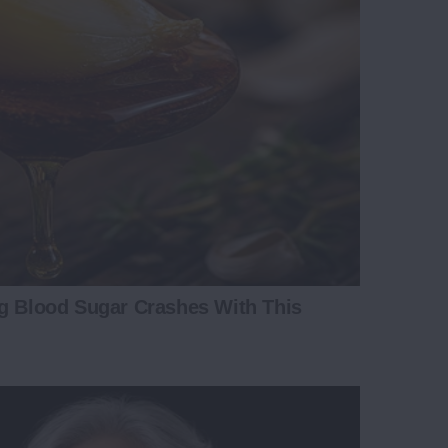
ng Blood Sugar Crashes With This