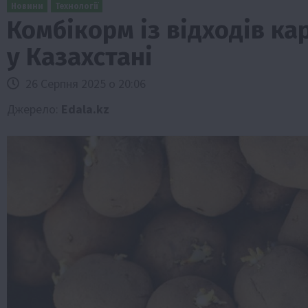
Новини
Технології
Комбікорм із відходів к
у Казахстані
26 Серпня 2025 о 20:06
Джерело:
Edala.kz
Бізнес
Економіка
Життя в селі
Новини
Суспільство
ТОП1
Фермерство
Пролонгація кредитів 5-7-9% для агра
нові кращі умови
4 Серпня 2026 о 08:58