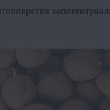
артоплярства запатентувал
Події
Бізнес
Новини
Поради
ТОП1
ріїв:
Як правильно підібрати розкидач добрив
залежно від площі поля та культур?
7 Серпня 2026 о 10:14