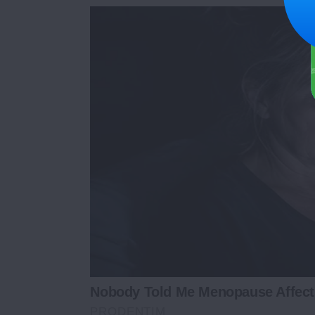
Nobody Told Me Menopause Affect
PRODENTIM