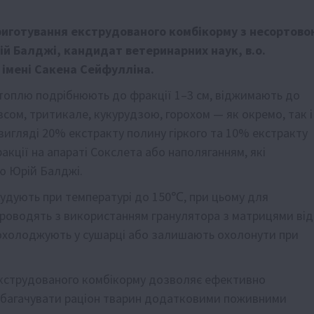
приготування екструдованого комбікорму з несортово
ій Балджі, кандидат ветеринарних наук, в.о.
 імені Сакена Сейфулліна.
ртоплю подрібнюють до фракції 1–3 см, віджимають до
сом, тритикале, кукурудзою, горохом — як окремо, так і
вигляді 20% екстракту полину гіркого та 10% екстракту
акції на апараті Сокслета або наполяганням, які
ю Юрій Балджі.
удують при температурі до 150℃, при цьому для
роводять з використанням гранулятора з матрицями від
г охолоджують у сушарці або залишають охолонути при
екструдованого комбікорму дозволяє ефективно
збагачувати раціон тварин додатковими поживними