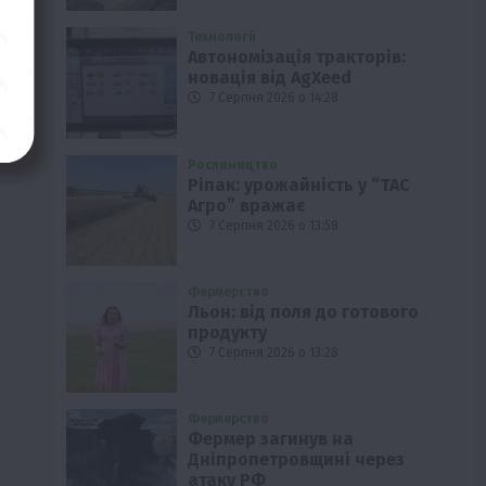
Технології
Автономізація тракторів:
новація від AgXeed
7 Серпня 2026 о 14:28
Рослиництво
Ріпак: урожайність у “ТАС
Агро” вражає
7 Серпня 2026 о 13:58
Фермерство
Льон: від поля до готового
продукту
7 Серпня 2026 о 13:28
Фермерство
Фермер загинув на
Дніпропетровщині через
атаку РФ