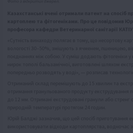
Фото з відкритих джерел.
Казахстанські вчені отримали патент на спосіб 
картоплею та фітогеніками. Про це повідомив Юр
професора кафедри Ветеринарної санітарії КАТІУ
«Сутність винаходу полягає в тому, що несортову ка
вологості 30–50%, змішують з ячменем, пшеницею, вів
поєднаннях між собою. У суміш додають фітогеніки у 
нирок тополі бальзамічної, виготовлені шляхом екстр
попередньо розводять у воді», — розписав технологі
Отриманий склад перемішують до 15 хвилин та екстр
отримання гранульованого продукту екструдування п
до 12 мм. Отримані екструдовані гранули або стрен
природній температурі протягом 24 годин.
Юрій Балджі зазначив, що цей спосіб приготування 
використовувати відходи картоплярства, водночас 