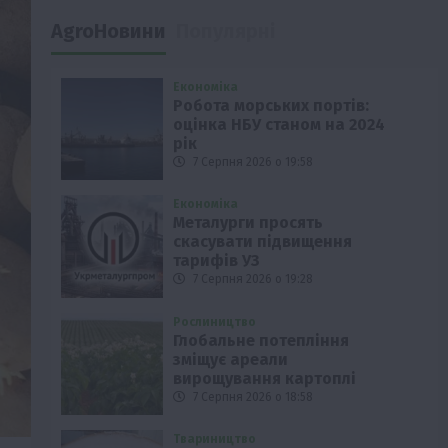
AgroНовини
Популярні
Економіка
Робота морських портів:
оцінка НБУ станом на 2024
рік
7 Серпня 2026 о 19:58
Економіка
Металурги просять
скасувати підвищення
тарифів УЗ
7 Серпня 2026 о 19:28
Рослиництво
Глобальне потепління
зміщує ареали
вирощування картоплі
7 Серпня 2026 о 18:58
Твариництво