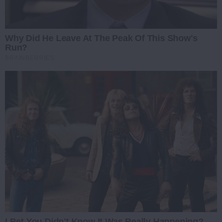
Why Did He Leave At The Peak Of This Show's
Run?
BRAINBERRIES
I Bet You Didn't Know It Was Really Happening?