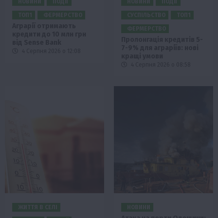
НОВИНИ
ПОДІЇ
НОВИНИ
ПОДІЇ
ТОП1
ФЕРМЕРСТВО
СУСПІЛЬСТВО
ТОП1
Аграрії отримають
ФЕРМЕРСТВО
кредити до 10 млн грн
Пролонгація кредитів 5-
від Sense Bank
7-9% для аграріїв: нові
4 Серпня 2026 о 12:08
кращі умови
4 Серпня 2026 о 08:58
ЖИТТЯ В СЕЛІ
НОВИНИ