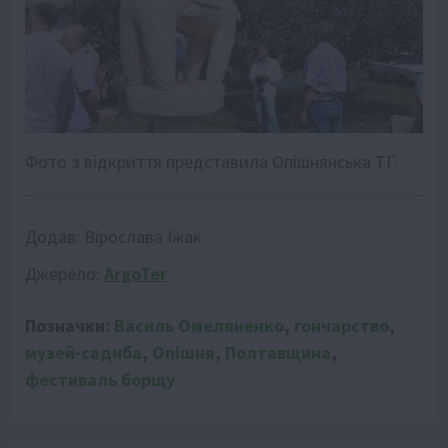
Фото з відкриття представила Опішнянська ТГ.
Додав:
Вірослава Їжак
Джерело:
ArgoTer
Позначки:
Василь Омеляненко
,
гончарство
,
музей-садиба
,
Опішня
,
Полтавщина
,
фестиваль борщу