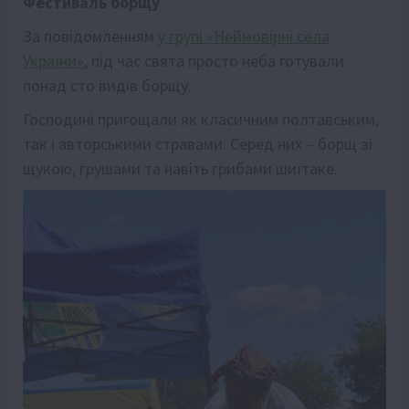
Фестиваль борщу
За повідомленням
у групі «Неймовірні села
України»
, під час свята просто неба готували
понад сто видів борщу.
Господині пригощали як класичним полтавським,
так і авторськими стравами. Серед них – борщ зі
щукою, грушами та навіть грибами шиїтаке.