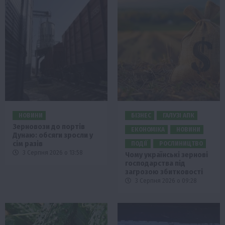
НОВИНИ
БІЗНЕС
ГАЛУЗІ АПК
Зерновози до портів
ЕКОНОМІКА
НОВИНИ
Дунаю: обсяги зросли у
сім разів
ПОДІЇ
РОСЛИНИЦТВО
3 Серпня 2026 о 13:58
Чому українські зернові
господарства під
загрозою збитковості
3 Серпня 2026 о 09:28