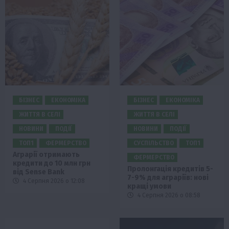
БІЗНЕС
ЕКОНОМІКА
БІЗНЕС
ЕКОНОМІКА
ЖИТТЯ В СЕЛІ
ЖИТТЯ В СЕЛІ
НОВИНИ
ПОДІЇ
НОВИНИ
ПОДІЇ
ТОП1
ФЕРМЕРСТВО
СУСПІЛЬСТВО
ТОП1
Аграрії отримають
ФЕРМЕРСТВО
кредити до 10 млн грн
Пролонгація кредитів 5-
від Sense Bank
7-9% для аграріїв: нові
4 Серпня 2026 о 12:08
кращі умови
4 Серпня 2026 о 08:58