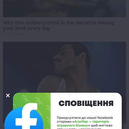
Why this ordinary drink is the secret to feeling
your best every day
CTA FAVORITE