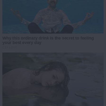
Why this ordinary drink is the secret to feeling
your best every day
CTA LOVE