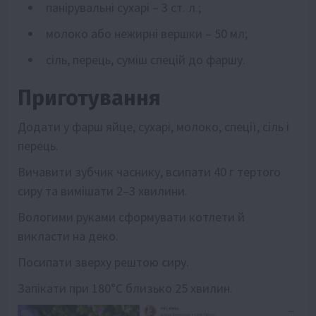
панірувальні сухарі – 3 ст. л.;
молоко або нежирні вершки – 50 мл;
сіль, перець, суміш спецій до фаршу.
Приготування
Додати у фарш яйце, сухарі, молоко, спеції, сіль і
перець.
Вичавити зубчик часнику, всипати 40 г тертого
сиру та вимішати 2–3 хвилини.
Вологими руками сформувати котлети й
викласти на деко.
Посипати зверху рештою сиру.
Запікати при 180°С близько 25 хвилин.