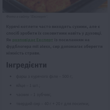
Фото з сайту "Експерт".
Курячі котлети часто виходять сухими, але є
спосіб зробити їх соковитими навіть у духовці.
Як
розповідає Експерт
із посиланням на
фудблогера mil alexx, сир допомагає зберегти
ніжність страви.
Інгредієнти
фарш з курячого філе – 500 г;
яйце – 1 шт.;
часник – 1 зубчик;
твердий сир – 40 г + 20 г для посипки;