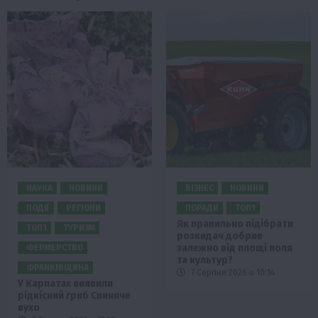
НАУКА
НОВИНИ
БІЗНЕС
НОВИНИ
ПОДІЇ
РЕГІОНИ
ПОРАДИ
ТОП1
Як правильно підібрати
ТОП1
ТУРИЗМ
розкидач добрив
залежно від площі поля
ФЕРМЕРСТВО
та культур?
ФРАНКІВЩИНА
7 Серпня 2026 о 10:14
У Карпатах виявили
рідкісний гриб Свиняче
вухо