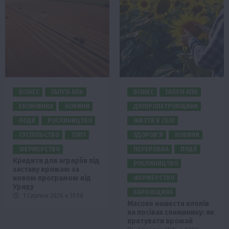
БІЗНЕС
ГАЛУЗІ АПК
БІЗНЕС
ГАЛУЗІ АПК
ЕКОНОМІКА
НОВИНИ
ДНІПРОПЕТРОВЩИНА
ПОДІЇ
РОСЛИНИЦТВО
ЖИТТЯ В СЕЛІ
СУСПІЛЬСТВО
ТОП1
ЗДОРОВ’Я
НОВИНИ
ФЕРМЕРСТВО
ПЕРЕРОБКА
ПОДІЇ
Кредити для аграріїв під
РОСЛИНИЦТВО
заставу врожаю за
новою програмою від
ФЕРМЕРСТВО
Уряду
ХАРКІВЩИНА
1 Серпня 2026 о 11:58
Масове нашестя клопів
на посівах соняшнику: як
врятувати врожай