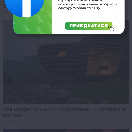
Top 8 Movies Based On Real Life. You Have To
Watch Them!
BRAINBERRIES
The Chapel Of Sound Amphitheater - Architectural
Marvels
BRAINBERRIES