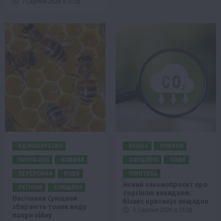
7 Серпня 2026 о 17:28
БДЖОЛЯРСТВО
БІЗНЕС
НОВИНИ
ГАЛУЗІ АПК
НОВИНИ
ОФІЦІЙНО
ПОДІЇ
ПЕРЕРОБКА
ПОДІЇ
ПОЛІТИКА
Новий законопроєкт про
РЕГІОНИ
СУМЩИНА
торгівлю викидами:
Пасічники Сумщини
бізнес критикує нещадно
збирають тонни меду
6 Серпня 2026 о 21:28
попри війну