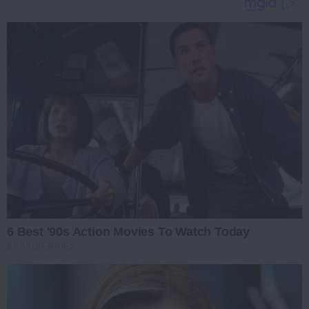
6 Best '90s Action Movies To Watch Today
BRAINBERRIES