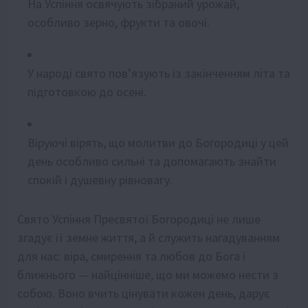
На Успіння освячують зібраний урожай,
особливо зерно, фрукти та овочі.
У народі свято пов’язують із закінченням літа та
підготовкою до осені.
Віруючі вірять, що молитви до Богородиці у цей
день особливо сильні та допомагають знайти
спокій і душевну рівновагу.
Свято Успіння Пресвятої Богородиці не лише
згадує її земне життя, а й служить нагадуванням
для нас: віра, смирення та любов до Бога і
ближнього — найцінніше, що ми можемо нести з
собою. Воно вчить цінувати кожен день, дарує