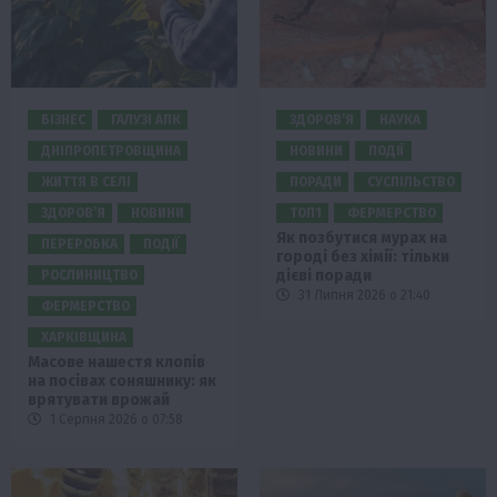
БІЗНЕС
ГАЛУЗІ АПК
ЗДОРОВ’Я
НАУКА
ДНІПРОПЕТРОВЩИНА
НОВИНИ
ПОДІЇ
ЖИТТЯ В СЕЛІ
ПОРАДИ
СУСПІЛЬСТВО
ЗДОРОВ’Я
НОВИНИ
ТОП1
ФЕРМЕРСТВО
Як позбутися мурах на
ПЕРЕРОБКА
ПОДІЇ
городі без хімії: тільки
дієві поради
РОСЛИНИЦТВО
31 Липня 2026 о 21:40
ФЕРМЕРСТВО
ХАРКІВЩИНА
Масове нашестя клопів
на посівах соняшнику: як
врятувати врожай
1 Серпня 2026 о 07:58