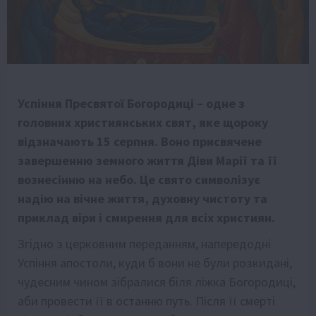
Успіння Пресвятої Богородиці – одне з
головних християнських свят, яке щороку
відзначають 15 серпня. Воно присвячене
завершенню земного життя Діви Марії та її
вознесінню на небо. Це свято символізує
надію на вічне життя, духовну чистоту та
приклад віри і смирення для всіх християн.
Згідно з церковним переданням, напередодні
Успіння апостоли, куди б вони не були розкидані,
чудесним чином зібралися біля ліжка Богородиці,
аби провести її в останню путь. Після її смерті