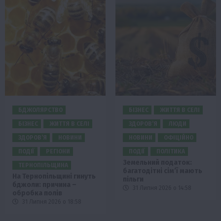
БДЖОЛЯРСТВО
БІЗНЕС
ЖИТТЯ В СЕЛІ
БІЗНЕС
ЖИТТЯ В СЕЛІ
ЗДОРОВ’Я
ЛЮДИ
ЗДОРОВ’Я
НОВИНИ
НОВИНИ
ОФІЦІЙНО
ПОДІЇ
РЕГІОНИ
ПОДІЇ
ПОЛІТИКА
Земельний податок:
ТЕРНОПІЛЬЩИНА
багатодітні сім’ї мають
На Тернопільщині гинуть
пільги
бджоли: причина –
31 Липня 2026 о 14:58
обробка полів
31 Липня 2026 о 18:58