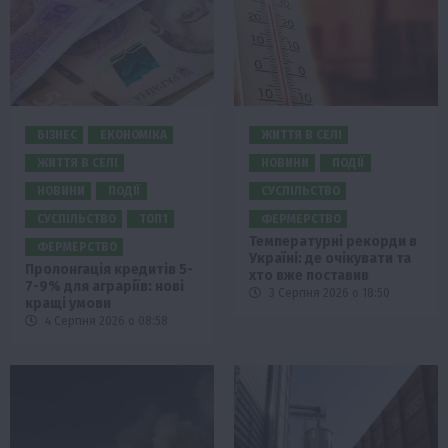
БІЗНЕС
ЕКОНОМІКА
ЖИТТЯ В СЕЛІ
ЖИТТЯ В СЕЛІ
НОВИНИ
ПОДІЇ
НОВИНИ
ПОДІЇ
СУСПІЛЬСТВО
СУСПІЛЬСТВО
ТОП1
ФЕРМЕРСТВО
Температурні рекорди в
ФЕРМЕРСТВО
Україні: де очікувати та
Пролонгація кредитів 5-
хто вже поставив
7-9% для аграріїв: нові
3 Серпня 2026 о 18:50
кращі умови
4 Серпня 2026 о 08:58