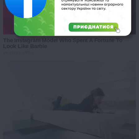
The Instagram Model Who Spent A Fortune To
Look Like Barbie
BRAINBERRIES