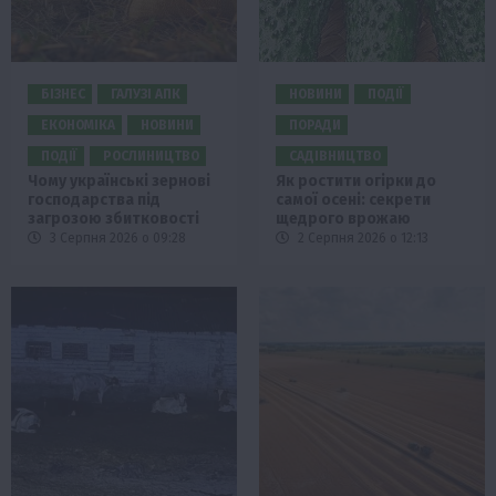
БІЗНЕС
ГАЛУЗІ АПК
НОВИНИ
ПОДІЇ
ЕКОНОМІКА
НОВИНИ
ПОРАДИ
ПОДІЇ
РОСЛИНИЦТВО
САДІВНИЦТВО
Чому українські зернові
Як ростити огірки до
господарства під
самої осені: секрети
загрозою збитковості
щедрого врожаю
3 Серпня 2026 о 09:28
2 Серпня 2026 о 12:13