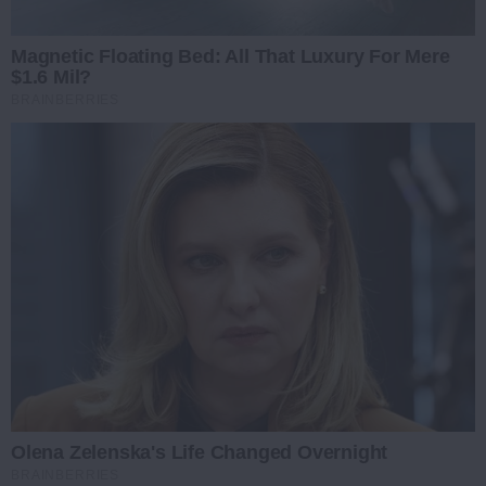
Magnetic Floating Bed: All That Luxury For Mere
$1.6 Mil?
BRAINBERRIES
Olena Zelenska's Life Changed Overnight
BRAINBERRIES