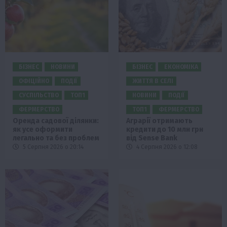
БІЗНЕС
НОВИНИ
БІЗНЕС
ЕКОНОМІКА
ОФІЦІЙНО
ПОДІЇ
ЖИТТЯ В СЕЛІ
СУСПІЛЬСТВО
ТОП1
НОВИНИ
ПОДІЇ
ФЕРМЕРСТВО
ТОП1
ФЕРМЕРСТВО
Оренда садової ділянки:
Аграрії отримають
як усе оформити
кредити до 10 млн грн
легально та без проблем
від Sense Bank
5 Серпня 2026 о 20:14
4 Серпня 2026 о 12:08