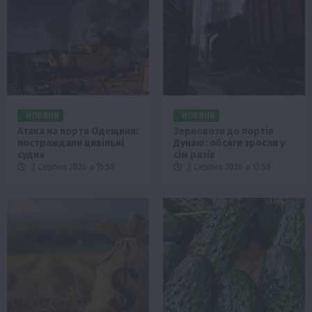
НОВИНИ
НОВИНИ
Атака на порти Одещини:
Зерновози до портів
постраждали цивільні
Дунаю: обсяги зросли у
судна
сім разів
3 Серпня 2026 о 15:58
3 Серпня 2026 о 13:58