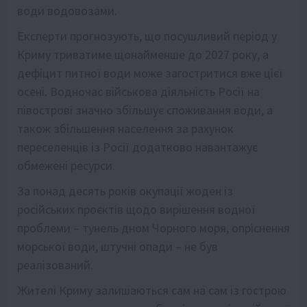
води водовозами.
Експерти прогнозують, що посушливий період у
Криму триватиме щонайменше до 2027 року, а
дефіцит питної води може загостритися вже цієї
осені. Водночас військова діяльність Росії на
півострові значно збільшує споживання води, а
також збільшення населення за рахунок
переселенців із Росії додатково навантажує
обмежені ресурси.
За понад десять років окупації жоден із
російських проєктів щодо вирішення водної
проблеми – тунель дном Чорного моря, опріснення
морської води, штучні опади – не був
реалізований.
Жителі Криму залишаються сам на сам із гострою