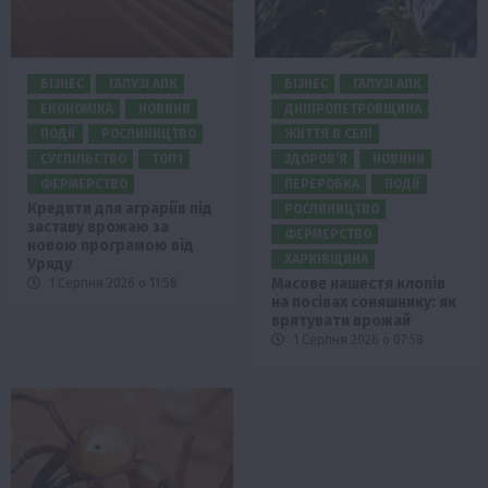
БІЗНЕС
ГАЛУЗІ АПК
БІЗНЕС
ГАЛУЗІ АПК
ЕКОНОМІКА
НОВИНИ
ДНІПРОПЕТРОВЩИНА
ПОДІЇ
РОСЛИНИЦТВО
ЖИТТЯ В СЕЛІ
СУСПІЛЬСТВО
ТОП1
ЗДОРОВ’Я
НОВИНИ
ФЕРМЕРСТВО
ПЕРЕРОБКА
ПОДІЇ
Кредити для аграріїв під
РОСЛИНИЦТВО
заставу врожаю за
ФЕРМЕРСТВО
новою програмою від
ХАРКІВЩИНА
Уряду
Масове нашестя клопів
1 Серпня 2026 о 11:58
на посівах соняшнику: як
врятувати врожай
1 Серпня 2026 о 07:58