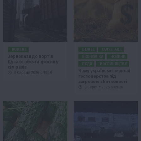
НОВИНИ
БІЗНЕС
ГАЛУЗІ АПК
Зерновози до портів
ЕКОНОМІКА
НОВИНИ
Дунаю: обсяги зросли у
ПОДІЇ
РОСЛИНИЦТВО
сім разів
Чому українські зернові
3 Серпня 2026 о 13:58
господарства під
загрозою збитковості
3 Серпня 2026 о 09:28