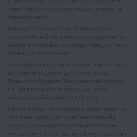
отримали. Вода до села перестала надходити
через непрацюючу насосну станцію, засипані та
перекриті канали.
Влада районної адміністрації обмежується
показовими акціями: привозить воду відрами на
камери і встановлює порожні цистерни, натомість
реальної допомоги немає.
У селі Куйбишеве водопостачання здійснюється
за графіком, водовози доставляють воду.
Планують побудувати 30-кілометровий водовід
від Щасливенського водосховища, але це
обіцяють зробити лише до 2028 року.
У Великій Алушті встановлюють великі ємності з
технічною водою для сіл, які потерпають від
посухи, а в околицях Севастополя пересохли
колодязі, й місцева влада організовує підвезення