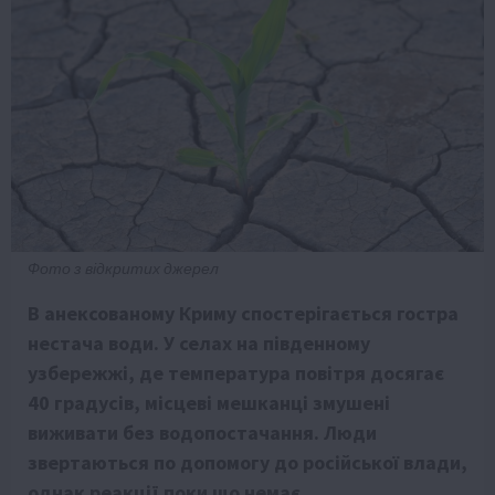
Фото з відкритих джерел
В анексованому Криму спостерігається гостра
нестача води. У селах на південному
узбережжі, де температура повітря досягає
40 градусів, місцеві мешканці змушені
виживати без водопостачання. Люди
звертаються по допомогу до російської влади,
однак реакції поки що немає.