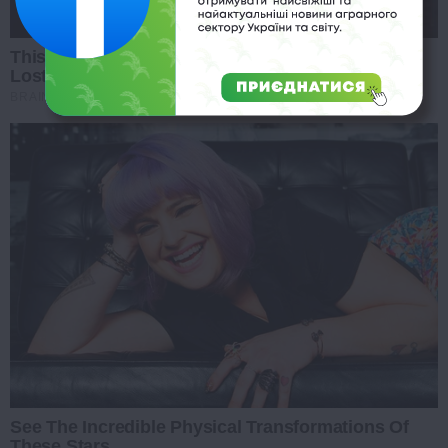
This Movie Is The Main Reason Ukraine Has Not
Lost To Russia
BRAINBERRIES
See The Incredible Physical Transformations Of
These Stars