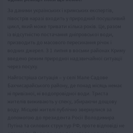
За даними українських і кримських експертів,
півострів наразі входить у природний посушливий
цикл, який може тривати кілька років. Це, разом
із відсутністю постачання дніпровської води,
призводить до масового пересихання річок і
водних джерел. З 1 липня в восьми районах Криму
введено режим природної надзвичайної ситуації
через посуху.
Найгостріша ситуація – у селі Мале Садове
Бахчисарайського району, де понад місяць немає
ні привізної, ні водопровідної води. Триста
жителів виживають у спеку, збираючи дощову
воду. Місцеві жителі публічно звернулися за
допомогою до президента Росії Володимира
Путіна та силових структур РФ, проте відповіді не