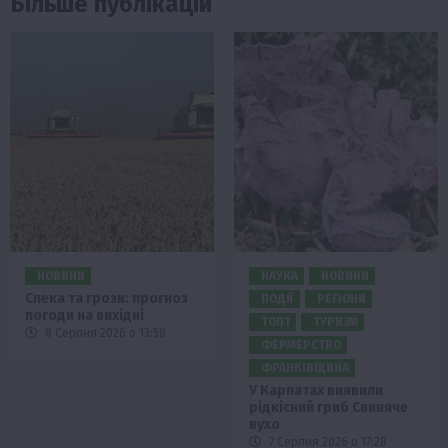
Більше публікацій
НОВИНИ
НАУКА
НОВИНИ
Спека та грози: прогноз
ПОДІЇ
РЕГІОНИ
погоди на вихідні
ТОП1
ТУРИЗМ
8 Серпня 2026 о 13:58
ФЕРМЕРСТВО
ФРАНКІВЩИНА
У Карпатах виявили
рідкісний гриб Свиняче
вухо
7 Серпня 2026 о 17:28