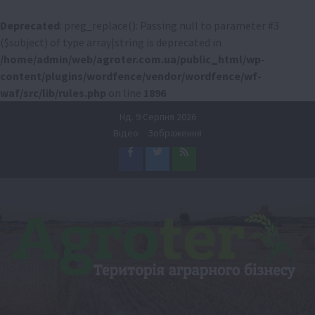
Deprecated
: preg_replace(): Passing null to parameter #3
($subject) of type array|string is deprecated in
/home/admin/web/agroter.com.ua/public_html/wp-
content/plugins/wordfence/vendor/wordfence/wf-
waf/src/lib/rules.php
on line
1896
Перейти
Нд. 9 Серпня 2026
до
Відео
Зображення
вмісту
Facebook
Twitter
Feed