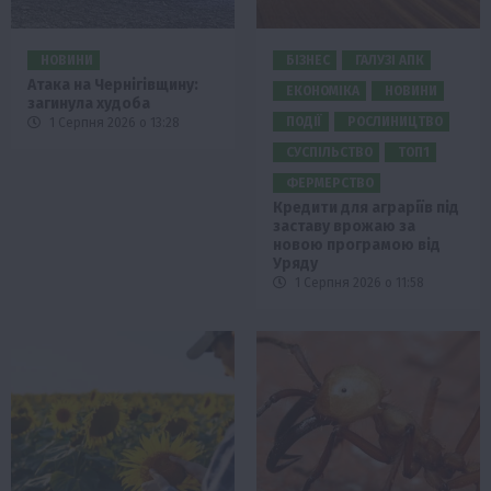
НОВИНИ
БІЗНЕС
ГАЛУЗІ АПК
Атака на Чернігівщину:
ЕКОНОМІКА
НОВИНИ
загинула худоба
ПОДІЇ
РОСЛИНИЦТВО
1 Серпня 2026 о 13:28
СУСПІЛЬСТВО
ТОП1
ФЕРМЕРСТВО
Кредити для аграріїв під
заставу врожаю за
новою програмою від
Уряду
1 Серпня 2026 о 11:58