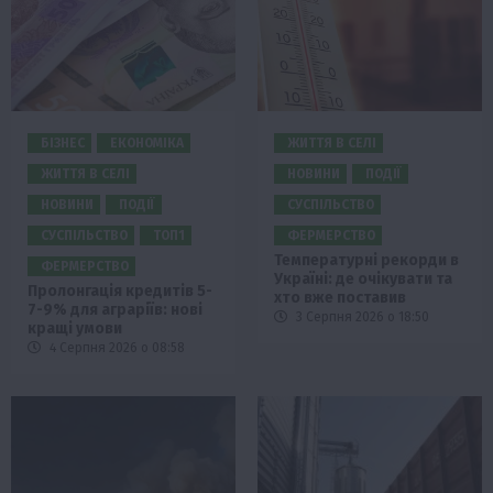
БІЗНЕС
ЕКОНОМІКА
ЖИТТЯ В СЕЛІ
ЖИТТЯ В СЕЛІ
НОВИНИ
ПОДІЇ
НОВИНИ
ПОДІЇ
СУСПІЛЬСТВО
СУСПІЛЬСТВО
ТОП1
ФЕРМЕРСТВО
Температурні рекорди в
ФЕРМЕРСТВО
Україні: де очікувати та
Пролонгація кредитів 5-
хто вже поставив
7-9% для аграріїв: нові
3 Серпня 2026 о 18:50
кращі умови
4 Серпня 2026 о 08:58