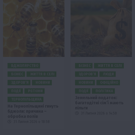
БДЖОЛЯРСТВО
БІЗНЕС
ЖИТТЯ В СЕЛІ
БІЗНЕС
ЖИТТЯ В СЕЛІ
ЗДОРОВ’Я
ЛЮДИ
ЗДОРОВ’Я
НОВИНИ
НОВИНИ
ОФІЦІЙНО
ПОДІЇ
РЕГІОНИ
ПОДІЇ
ПОЛІТИКА
Земельний податок:
ТЕРНОПІЛЬЩИНА
багатодітні сім’ї мають
На Тернопільщині гинуть
пільги
бджоли: причина –
31 Липня 2026 о 14:58
обробка полів
31 Липня 2026 о 18:58