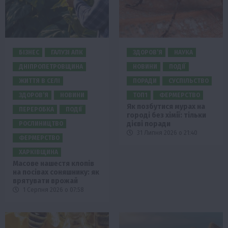
БІЗНЕС
ГАЛУЗІ АПК
ЗДОРОВ’Я
НАУКА
ДНІПРОПЕТРОВЩИНА
НОВИНИ
ПОДІЇ
ЖИТТЯ В СЕЛІ
ПОРАДИ
СУСПІЛЬСТВО
ЗДОРОВ’Я
НОВИНИ
ТОП1
ФЕРМЕРСТВО
Як позбутися мурах на
ПЕРЕРОБКА
ПОДІЇ
городі без хімії: тільки
дієві поради
РОСЛИНИЦТВО
31 Липня 2026 о 21:40
ФЕРМЕРСТВО
ХАРКІВЩИНА
Масове нашестя клопів
на посівах соняшнику: як
врятувати врожай
1 Серпня 2026 о 07:58