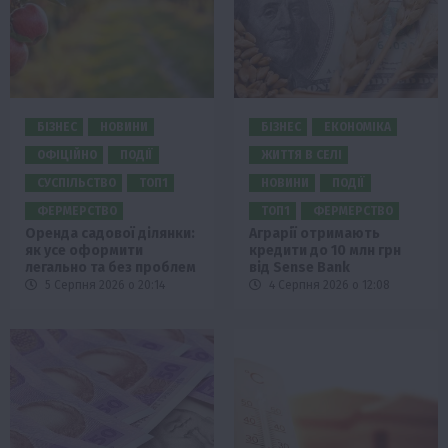
БІЗНЕС
НОВИНИ
БІЗНЕС
ЕКОНОМІКА
ОФІЦІЙНО
ПОДІЇ
ЖИТТЯ В СЕЛІ
СУСПІЛЬСТВО
ТОП1
НОВИНИ
ПОДІЇ
ФЕРМЕРСТВО
ТОП1
ФЕРМЕРСТВО
Оренда садової ділянки:
Аграрії отримають
як усе оформити
кредити до 10 млн грн
легально та без проблем
від Sense Bank
5 Серпня 2026 о 20:14
4 Серпня 2026 о 12:08