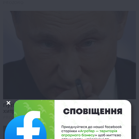
PROZORO
Путін хоче змити провину за війну: виплив
хитрий план
PROZORO