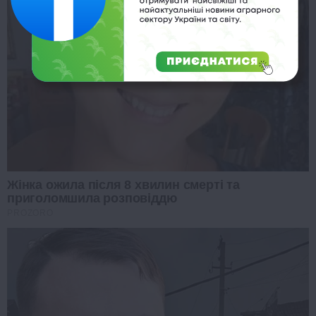
Жінка ожила після 8 хвилин смерті та
приголомшила розповіддю
PROZORO