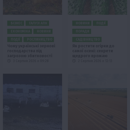
БІЗНЕС
ГАЛУЗІ АПК
НОВИНИ
ПОДІЇ
ЕКОНОМІКА
НОВИНИ
ПОРАДИ
ПОДІЇ
РОСЛИНИЦТВО
САДІВНИЦТВО
Чому українські зернові
Як ростити огірки до
господарства під
самої осені: секрети
загрозою збитковості
щедрого врожаю
3 Серпня 2026 о 09:28
2 Серпня 2026 о 12:13