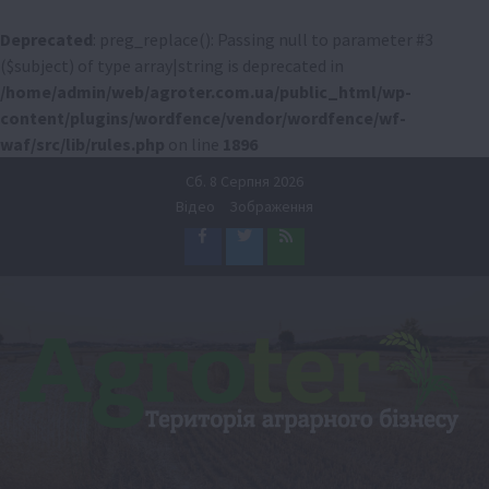
Deprecated
: preg_replace(): Passing null to parameter #3
($subject) of type array|string is deprecated in
/home/admin/web/agroter.com.ua/public_html/wp-
content/plugins/wordfence/vendor/wordfence/wf-
waf/src/lib/rules.php
on line
1896
Перейти
Сб. 8 Серпня 2026
до
Відео
Зображення
вмісту
Facebook
Twitter
Feed