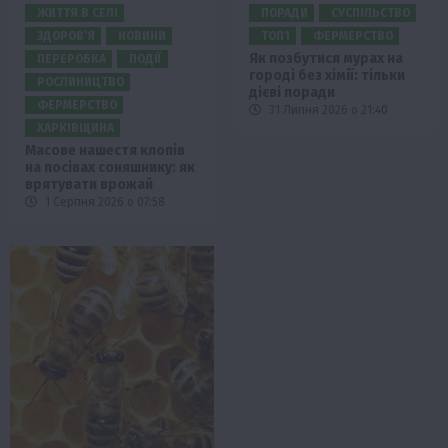
ЖИТТЯ В СЕЛІ
ПОРАДИ
СУСПІЛЬСТВО
ЗДОРОВ’Я
НОВИНИ
ТОП1
ФЕРМЕРСТВО
Як позбутися мурах на
ПЕРЕРОБКА
ПОДІЇ
городі без хімії: тільки
РОСЛИНИЦТВО
дієві поради
ФЕРМЕРСТВО
31 Липня 2026 о 21:40
ХАРКІВЩИНА
Масове нашестя клопів
на посівах соняшнику: як
врятувати врожай
1 Серпня 2026 о 07:58