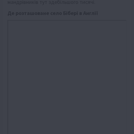
мандрівників тут здебільшого тисячі.
Де розташоване село Бібері в Англії