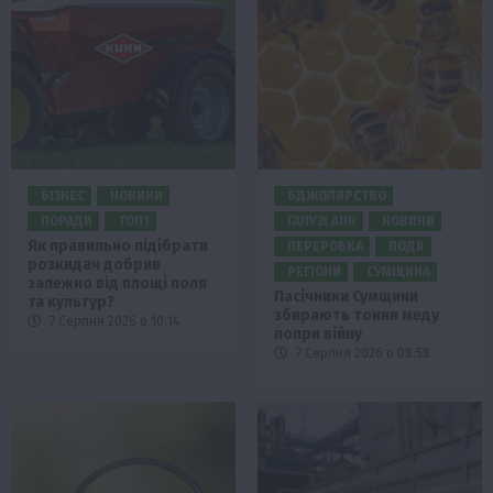
БІЗНЕС
НОВИНИ
БДЖОЛЯРСТВО
ПОРАДИ
ТОП1
ГАЛУЗІ АПК
НОВИНИ
Як правильно підібрати
ПЕРЕРОБКА
ПОДІЇ
розкидач добрив
РЕГІОНИ
СУМЩИНА
залежно від площі поля
Пасічники Сумщини
та культур?
збирають тонни меду
7 Серпня 2026 о 10:14
попри війну
7 Серпня 2026 о 08:58