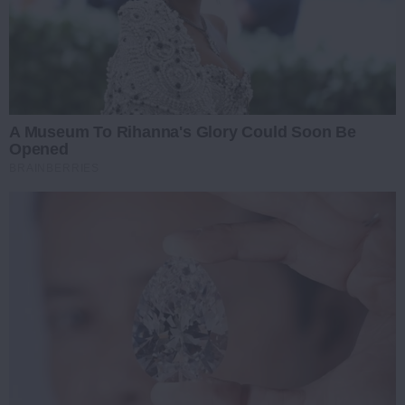
A Museum To Rihanna's Glory Could Soon Be
Opened
BRAINBERRIES