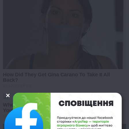
How Did They Get Gina Carano To Take It All
Back?
BRAINBERRIES
When Fame Meets Fragility: 6 Celebrity Stories
You Won't Forget
BRAINBERRIES