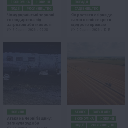
ЕКОНОМІКА
НОВИНИ
ПОРАДИ
ПОДІЇ
РОСЛИНИЦТВО
САДІВНИЦТВО
Чому українські зернові
Як ростити огірки до
господарства під
самої осені: секрети
загрозою збитковості
щедрого врожаю
3 Серпня 2026 о 09:28
2 Серпня 2026 о 12:13
НОВИНИ
БІЗНЕС
ГАЛУЗІ АПК
Атака на Чернігівщину:
ЕКОНОМІКА
НОВИНИ
загинула худоба
ПОДІЇ
РОСЛИНИЦТВО