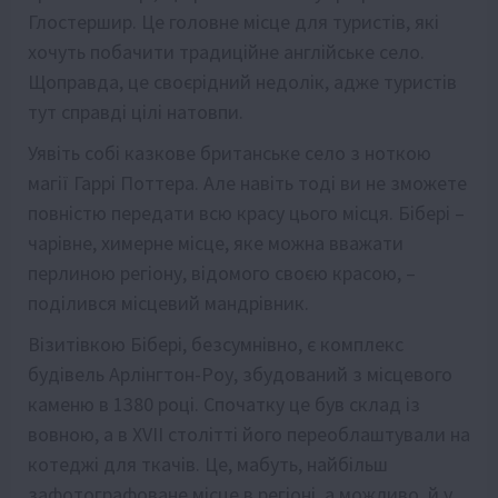
Глостершир. Це головне місце для туристів, які
хочуть побачити традиційне англійське село.
Щоправда, це своєрідний недолік, адже туристів
тут справді цілі натовпи.
Уявіть собі казкове британське село з ноткою
магії Гаррі Поттера. Але навіть тоді ви не зможете
повністю передати всю красу цього місця. Бібері –
чарівне, химерне місце, яке можна вважати
перлиною регіону, відомого своєю красою, –
поділився місцевий мандрівник.
Візитівкою Бібері, безсумнівно, є комплекс
будівель Арлінгтон-Роу, збудований з місцевого
каменю в 1380 році. Спочатку це був склад із
вовною, а в XVII столітті його переоблаштували на
котеджі для ткачів. Це, мабуть, найбільш
зафотографоване місце в регіоні, а можливо, й у