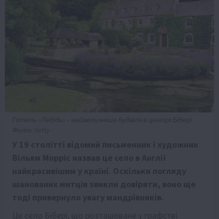
Готель «Лебідь» – найвеличніша будівля в центрі Бібері.
Фото: Getty
У 19 столітті відомий письменник і художник
Вільям Морріс назвав це село в Англії
найкрасивішим у країні. Оскільки погляду
шанованих митців звикли довіряти, воно ще
тоді привернуло увагу мандрівників.
Це село Бібері, що розташоване у графстві