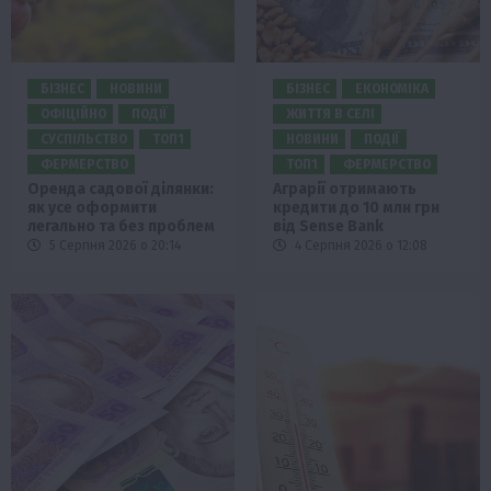
БІЗНЕС
НОВИНИ
БІЗНЕС
ЕКОНОМІКА
ОФІЦІЙНО
ПОДІЇ
ЖИТТЯ В СЕЛІ
СУСПІЛЬСТВО
ТОП1
НОВИНИ
ПОДІЇ
ФЕРМЕРСТВО
ТОП1
ФЕРМЕРСТВО
Оренда садової ділянки:
Аграрії отримають
як усе оформити
кредити до 10 млн грн
легально та без проблем
від Sense Bank
5 Серпня 2026 о 20:14
4 Серпня 2026 о 12:08