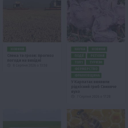
НОВИНИ
НАУКА
НОВИНИ
Спека та грози: прогноз
ПОДІЇ
РЕГІОНИ
погоди на вихідні
ТОП1
ТУРИЗМ
8 Серпня 2026 о 13:58
ФЕРМЕРСТВО
ФРАНКІВЩИНА
У Карпатах виявили
рідкісний гриб Свиняче
вухо
7 Серпня 2026 о 17:28