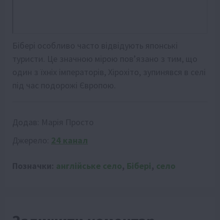
Бібері особливо часто відвідують японські
туристи. Це значною мірою пов’язано з тим, що
один з їхніх імператорів, Хірохіто, зупинявся в селі
під час подорожі Європою.
Додав:
Марія Просто
Джерело:
24 канал
Позначки:
англійське село
,
Бібері
,
село