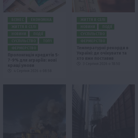
БІЗНЕС
ЕКОНОМІКА
ЖИТТЯ В СЕЛІ
ЖИТТЯ В СЕЛІ
НОВИНИ
ПОДІЇ
НОВИНИ
ПОДІЇ
СУСПІЛЬСТВО
СУСПІЛЬСТВО
ТОП1
ФЕРМЕРСТВО
Температурні рекорди в
ФЕРМЕРСТВО
Україні: де очікувати та
Пролонгація кредитів 5-
хто вже поставив
7-9% для аграріїв: нові
3 Серпня 2026 о 18:50
кращі умови
4 Серпня 2026 о 08:58