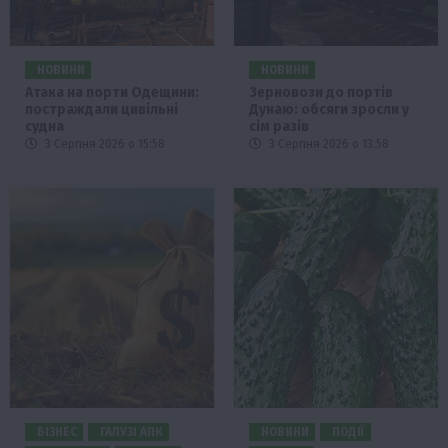
НОВИНИ
НОВИНИ
Атака на порти Одещини:
Зерновози до портів
постраждали цивільні
Дунаю: обсяги зросли у
судна
сім разів
3 Серпня 2026 о 15:58
3 Серпня 2026 о 13:58
БІЗНЕС
ГАЛУЗІ АПК
НОВИНИ
ПОДІЇ