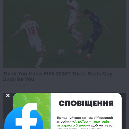
Think You Know FIFA 2026? These Facts May
Surprise You
BRAINBERRIES