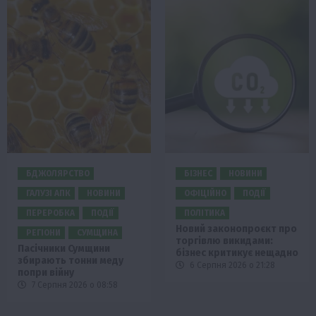
БДЖОЛЯРСТВО
БІЗНЕС
НОВИНИ
ГАЛУЗІ АПК
НОВИНИ
ОФІЦІЙНО
ПОДІЇ
ПЕРЕРОБКА
ПОДІЇ
ПОЛІТИКА
Новий законопроєкт про
РЕГІОНИ
СУМЩИНА
торгівлю викидами:
Пасічники Сумщини
бізнес критикує нещадно
збирають тонни меду
6 Серпня 2026 о 21:28
попри війну
7 Серпня 2026 о 08:58