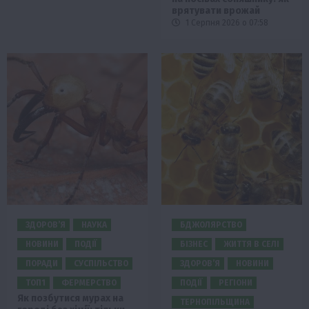
врятувати врожай
1 Серпня 2026 о 07:58
ЗДОРОВ’Я
НАУКА
БДЖОЛЯРСТВО
НОВИНИ
ПОДІЇ
БІЗНЕС
ЖИТТЯ В СЕЛІ
ПОРАДИ
СУСПІЛЬСТВО
ЗДОРОВ’Я
НОВИНИ
ТОП1
ФЕРМЕРСТВО
ПОДІЇ
РЕГІОНИ
Як позбутися мурах на
ТЕРНОПІЛЬЩИНА