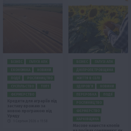
БІЗНЕС
ГАЛУЗІ АПК
БІЗНЕС
ГАЛУЗІ АПК
ЕКОНОМІКА
НОВИНИ
ДНІПРОПЕТРОВЩИНА
ПОДІЇ
РОСЛИНИЦТВО
ЖИТТЯ В СЕЛІ
СУСПІЛЬСТВО
ТОП1
ЗДОРОВ’Я
НОВИНИ
ФЕРМЕРСТВО
ПЕРЕРОБКА
ПОДІЇ
Кредити для аграріїв під
РОСЛИНИЦТВО
заставу врожаю за
новою програмою від
ФЕРМЕРСТВО
Уряду
ХАРКІВЩИНА
1 Серпня 2026 о 11:58
Масове нашестя клопів
на посівах соняшнику: як