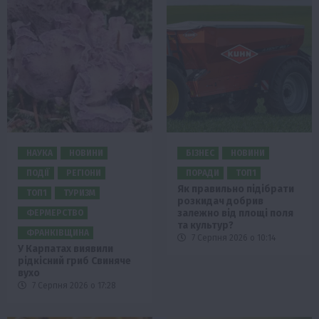
НАУКА
НОВИНИ
БІЗНЕС
НОВИНИ
ПОДІЇ
РЕГІОНИ
ПОРАДИ
ТОП1
Як правильно підібрати
ТОП1
ТУРИЗМ
розкидач добрив
залежно від площі поля
ФЕРМЕРСТВО
та культур?
ФРАНКІВЩИНА
7 Серпня 2026 о 10:14
У Карпатах виявили
рідкісний гриб Свиняче
вухо
7 Серпня 2026 о 17:28