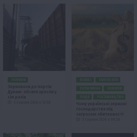
НОВИНИ
БІЗНЕС
ГАЛУЗІ АПК
Зерновози до портів
ЕКОНОМІКА
НОВИНИ
Дунаю: обсяги зросли у
сім разів
ПОДІЇ
РОСЛИНИЦТВО
3 Серпня 2026 о 13:58
Чому українські зернові
господарства під
загрозою збитковості
3 Серпня 2026 о 09:28