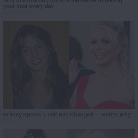
Why this ordinary drink is the secret to feeling
your best every day
CTA FAVORITE
Britney Spears' Look Has Changed — Here's Why
BRAINBERRIES