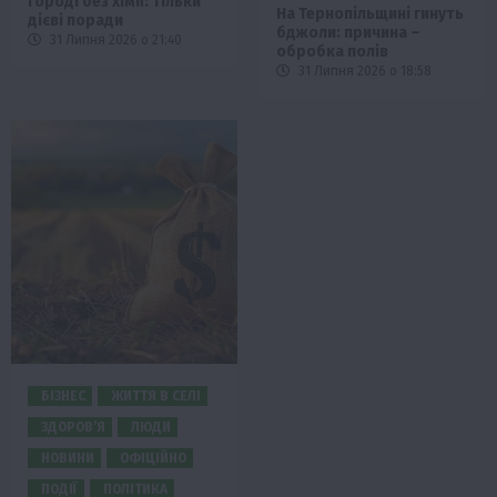
городі без хімії: тільки
На Тернопільщині гинуть
дієві поради
бджоли: причина –
31 Липня 2026 о 21:40
обробка полів
31 Липня 2026 о 18:58
БІЗНЕС
ЖИТТЯ В СЕЛІ
ЗДОРОВ’Я
ЛЮДИ
НОВИНИ
ОФІЦІЙНО
ПОДІЇ
ПОЛІТИКА