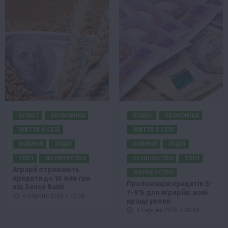
БІЗНЕС
ЕКОНОМІКА
БІЗНЕС
ЕКОНОМІКА
ЖИТТЯ В СЕЛІ
ЖИТТЯ В СЕЛІ
НОВИНИ
ПОДІЇ
НОВИНИ
ПОДІЇ
ТОП1
ФЕРМЕРСТВО
СУСПІЛЬСТВО
ТОП1
Аграрії отримають
ФЕРМЕРСТВО
кредити до 10 млн грн
Пролонгація кредитів 5-
від Sense Bank
7-9% для аграріїв: нові
4 Серпня 2026 о 12:08
кращі умови
4 Серпня 2026 о 08:58