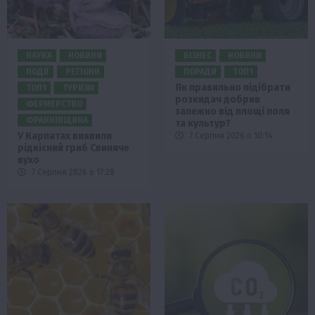
НАУКА
НОВИНИ
БІЗНЕС
НОВИНИ
ПОДІЇ
РЕГІОНИ
ПОРАДИ
ТОП1
Як правильно підібрати
ТОП1
ТУРИЗМ
розкидач добрив
ФЕРМЕРСТВО
залежно від площі поля
ФРАНКІВЩИНА
та культур?
У Карпатах виявили
7 Серпня 2026 о 10:14
рідкісний гриб Свиняче
вухо
7 Серпня 2026 о 17:28