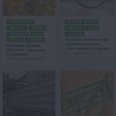
БДЖОЛЯРСТВО
БІЗНЕС
НОВИНИ
ГАЛУЗІ АПК
НОВИНИ
ОФІЦІЙНО
ПОДІЇ
ПЕРЕРОБКА
ПОДІЇ
ПОЛІТИКА
Новий законопроєкт про
РЕГІОНИ
СУМЩИНА
торгівлю викидами:
Пасічники Сумщини
бізнес критикує нещадно
збирають тонни меду
6 Серпня 2026 о 21:28
попри війну
7 Серпня 2026 о 08:58