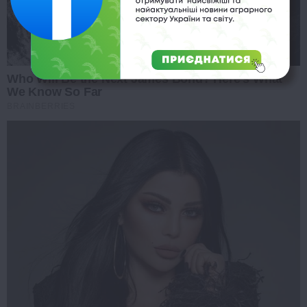
Who Will Be the Next James Bond? Here's What
We Know So Far
BRAINBERRIES