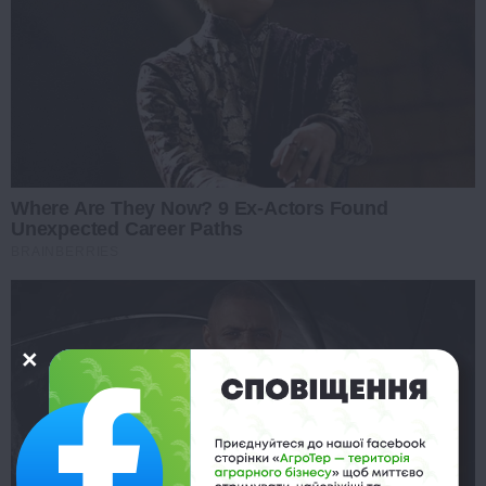
Where Are They Now? 9 Ex-Actors Found
Unexpected Career Paths
BRAINBERRIES