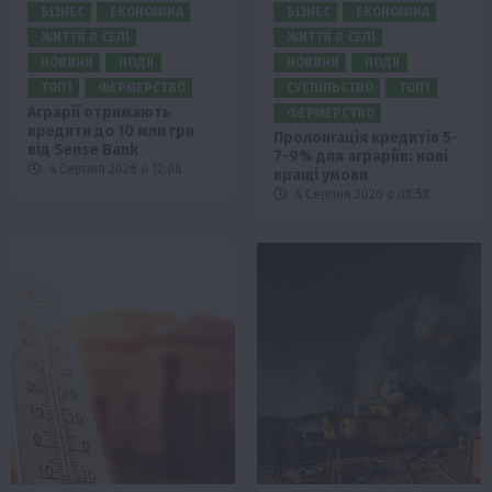
БІЗНЕС
ЕКОНОМІКА
БІЗНЕС
ЕКОНОМІКА
ЖИТТЯ В СЕЛІ
ЖИТТЯ В СЕЛІ
НОВИНИ
ПОДІЇ
НОВИНИ
ПОДІЇ
ТОП1
ФЕРМЕРСТВО
СУСПІЛЬСТВО
ТОП1
Аграрії отримають
ФЕРМЕРСТВО
кредити до 10 млн грн
Пролонгація кредитів 5-
від Sense Bank
7-9% для аграріїв: нові
4 Серпня 2026 о 12:08
кращі умови
4 Серпня 2026 о 08:58