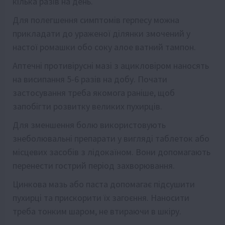
кілька разів на день.
Для полегшення симптомів герпесу можна
прикладати до ураженої ділянки змочений у
настої ромашки обо соку алое ватний тампон.
Аптечні противірусні мазі з ацикловіром наносять
на висипання 5-6 разів на добу. Почати
застосування треба якомога раніше, щоб
запобігти розвитку великих пухирців.
Для зменшення болю використовують
знеболювальні препарати у вигляді таблеток або
місцевих засобів з лідокаїном. Вони допомагають
перенести гострий період захворювання.
Цинкова мазь або паста допомагає підсушити
пухирці та прискорити їх загоєння. Наносити
треба тонким шаром, не втираючи в шкіру.