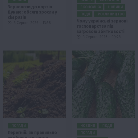
Зерновози до портів
ЕКОНОМІКА
НОВИНИ
Дунаю: обсяги зросли у
ПОДІЇ
РОСЛИНИЦТВО
сім разів
Чому українські зернові
3 Серпня 2026 о 13:58
господарства під
загрозою збитковості
3 Серпня 2026 о 09:28
ПОРАДИ
НОВИНИ
ПОДІЇ
Перегній: як правильно
ПОРАДИ
удобрювати город