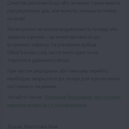
Спиртові розчини йоду або зеленки також мають
підсушувальну дію, але можуть залишати плями
на шкірі.
Категорично не можна видавлювати пухирці або
зривати кірочки – це може призвести до
вторинної інфекції та утворення рубців.
Обов’язково слід часто мити руки та не
торкатися ураженого місця.
При частих рецидивах або тяжкому перебігу
необхідно звернутися до лікаря для призначення
системного лікування.
Читайте також:
Лікування бородавок чистотілом:
народна мудрість та застереження
.
Додав:
Вірослава Їжак