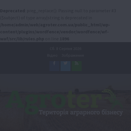
Deprecated
: preg_replace(): Passing null to parameter #3
($subject) of type array|string is deprecated in
/home/admin/web/agroter.com.ua/public_html/wp-
content/plugins/wordfence/vendor/wordfence/wf-
waf/src/lib/rules.php
on line
1896
Перейти
Сб. 8 Серпня 2026
до
Відео
Зображення
вмісту
Facebook
Twitter
Feed