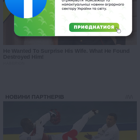
He Wanted To Surprise His Wife. What He Found
Destroyed Him!
HABERION