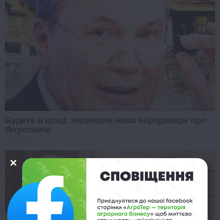
Будете в шоці: випливла нова інформація про
Януковича
PROZORO