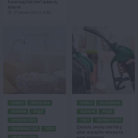
багатодітні сім’ї мають
пільги
31 Липня 2026 о 14:58
БІЗНЕС
ГАЛУЗІ АПК
БІЗНЕС
ЕКОНОМІКА
НОВИНИ
ПОДІЇ
НОВИНИ
ПОДІЇ
СУСПІЛЬСТВО
ТОП1
ФЕРМЕРСТВО
Дизель знову злетів у
ТВАРИНИЦТВО
ТОП1
ціні: аграріїв чекають
нові виклики
ФЕРМЕРСТВО