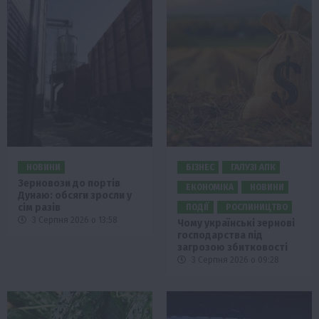
НОВИНИ
БІЗНЕС
ГАЛУЗІ АПК
Зерновози до портів
ЕКОНОМІКА
НОВИНИ
Дунаю: обсяги зросли у
сім разів
ПОДІЇ
РОСЛИНИЦТВО
3 Серпня 2026 о 13:58
Чому українські зернові
господарства під
загрозою збитковості
3 Серпня 2026 о 09:28