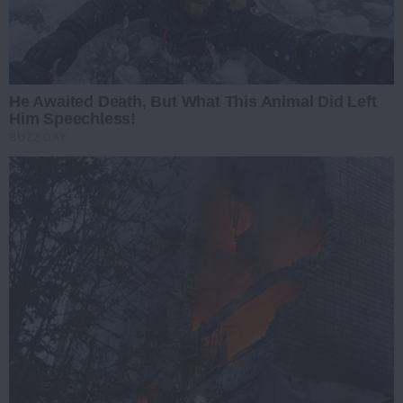
He Awaited Death, But What This Animal Did Left
Him Speechless!
BUZZ DAY