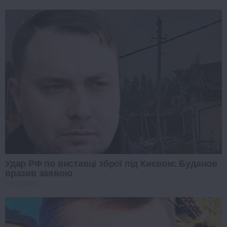
Удар РФ по виставці зброї під Києвом: Буданов
вразив заявою
PROZORO