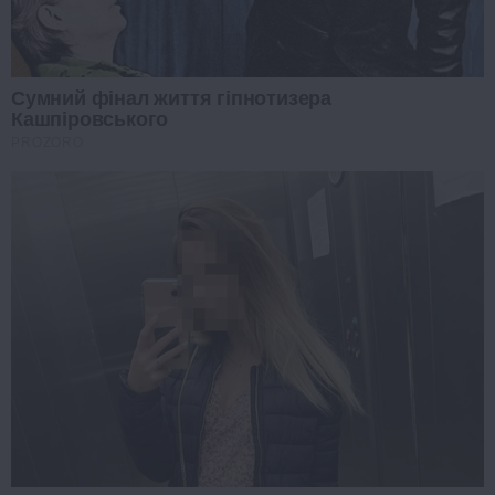
Сумний фінал життя гіпнотизера
Кашпіровського
PROZORO