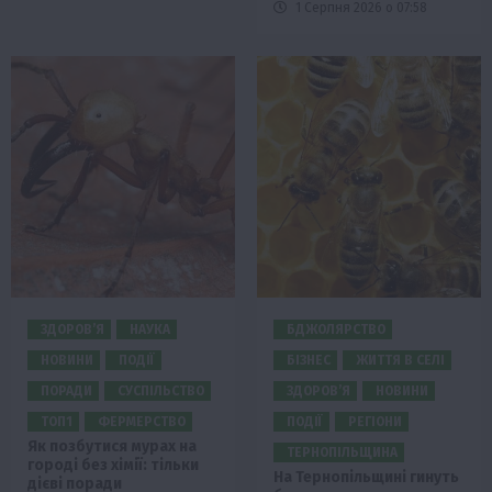
1 Серпня 2026 о 07:58
ЗДОРОВ’Я
НАУКА
БДЖОЛЯРСТВО
НОВИНИ
ПОДІЇ
БІЗНЕС
ЖИТТЯ В СЕЛІ
ПОРАДИ
СУСПІЛЬСТВО
ЗДОРОВ’Я
НОВИНИ
ТОП1
ФЕРМЕРСТВО
ПОДІЇ
РЕГІОНИ
Як позбутися мурах на
ТЕРНОПІЛЬЩИНА
городі без хімії: тільки
На Тернопільщині гинуть
дієві поради