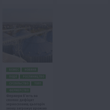
БІЗНЕС
НОВИНИ
ПОДІЇ
РОСЛИНИЦТВО
СУСПІЛЬСТВО
ТОП1
ФЕРМЕРСТВО
Фермери б’ють на
сполох: дефіцит
зерносховищ цьогоріч
знову загрожує врожаю