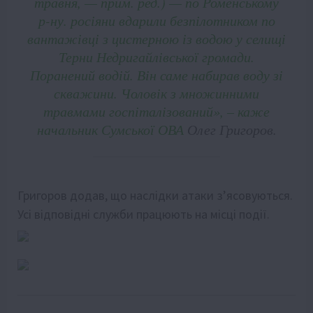
травня, — прим. ред.) — по Роменському
р-ну. росіяни вдарили безпілотником по
вантажівці з цистерною із водою у селищі
Терни Недригайлівської громади.
Поранений водій. Він саме набирав воду зі
скважини. Чоловік з множинними
травмами госпіталізований», – каже
начальник Сумської ОВА
Олег Григоров.
Григоров додав, що наслідки атаки зʼясовуються.
Усі відповідні служби працюють на місці події.