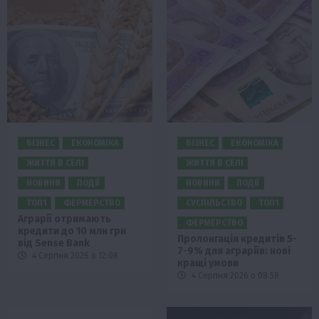
БІЗНЕС
ЕКОНОМІКА
БІЗНЕС
ЕКОНОМІКА
ЖИТТЯ В СЕЛІ
ЖИТТЯ В СЕЛІ
НОВИНИ
ПОДІЇ
НОВИНИ
ПОДІЇ
ТОП1
ФЕРМЕРСТВО
СУСПІЛЬСТВО
ТОП1
Аграрії отримають
ФЕРМЕРСТВО
кредити до 10 млн грн
Пролонгація кредитів 5-
від Sense Bank
7-9% для аграріїв: нові
4 Серпня 2026 о 12:08
кращі умови
4 Серпня 2026 о 08:58