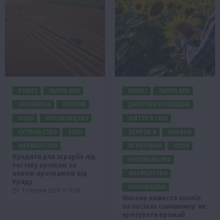
БІЗНЕС
ГАЛУЗІ АПК
БІЗНЕС
ГАЛУЗІ АПК
ЕКОНОМІКА
НОВИНИ
ДНІПРОПЕТРОВЩИНА
ПОДІЇ
РОСЛИНИЦТВО
ЖИТТЯ В СЕЛІ
СУСПІЛЬСТВО
ТОП1
ЗДОРОВ’Я
НОВИНИ
ФЕРМЕРСТВО
ПЕРЕРОБКА
ПОДІЇ
Кредити для аграріїв під
РОСЛИНИЦТВО
заставу врожаю за
новою програмою від
ФЕРМЕРСТВО
Уряду
ХАРКІВЩИНА
1 Серпня 2026 о 11:58
Масове нашестя клопів
на посівах соняшнику: як
врятувати врожай