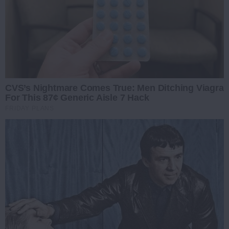
CVS’s Nightmare Comes True: Men Ditching Viagra
For This 87¢ Generic Aisle 7 Hack
FRIDAY PLANS