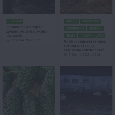
НОВИНИ
БІЗНЕС
ГАЛУЗІ АПК
Зерновози до портів
ЕКОНОМІКА
НОВИНИ
Дунаю: обсяги зросли у
сім разів
ПОДІЇ
РОСЛИНИЦТВО
3 Серпня 2026 о 13:58
Чому українські зернові
господарства під
загрозою збитковості
3 Серпня 2026 о 09:28