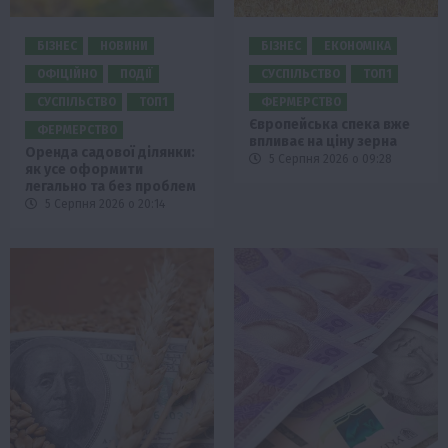
БІЗНЕС
НОВИНИ
БІЗНЕС
ЕКОНОМІКА
ОФІЦІЙНО
ПОДІЇ
СУСПІЛЬСТВО
ТОП1
СУСПІЛЬСТВО
ТОП1
ФЕРМЕРСТВО
Європейська спека вже
ФЕРМЕРСТВО
впливає на ціну зерна
Оренда садової ділянки:
5 Серпня 2026 о 09:28
як усе оформити
легально та без проблем
5 Серпня 2026 о 20:14