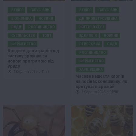
БІЗНЕС
ГАЛУЗІ АПК
БІЗНЕС
ГАЛУЗІ АПК
ЕКОНОМІКА
НОВИНИ
ДНІПРОПЕТРОВЩИНА
ПОДІЇ
РОСЛИНИЦТВО
ЖИТТЯ В СЕЛІ
СУСПІЛЬСТВО
ТОП1
ЗДОРОВ’Я
НОВИНИ
ФЕРМЕРСТВО
ПЕРЕРОБКА
ПОДІЇ
Кредити для аграріїв під
РОСЛИНИЦТВО
заставу врожаю за
новою програмою від
ФЕРМЕРСТВО
Уряду
ХАРКІВЩИНА
1 Серпня 2026 о 11:58
Масове нашестя клопів
на посівах соняшнику: як
врятувати врожай
1 Серпня 2026 о 07:58