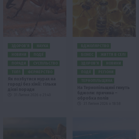
ЗДОРОВ’Я
НАУКА
БДЖОЛЯРСТВО
НОВИНИ
ПОДІЇ
БІЗНЕС
ЖИТТЯ В СЕЛІ
ПОРАДИ
СУСПІЛЬСТВО
ЗДОРОВ’Я
НОВИНИ
ТОП1
ФЕРМЕРСТВО
ПОДІЇ
РЕГІОНИ
Як позбутися мурах на
ТЕРНОПІЛЬЩИНА
городі без хімії: тільки
На Тернопільщині гинуть
дієві поради
бджоли: причина –
31 Липня 2026 о 21:40
обробка полів
31 Липня 2026 о 18:58