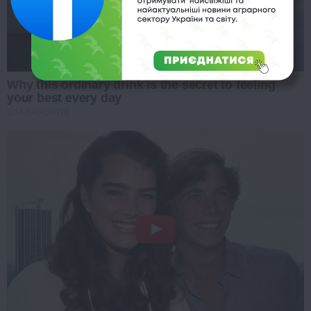
Why this ordinary drink is the secret to feeling
your best every day
CTA FAVORITE