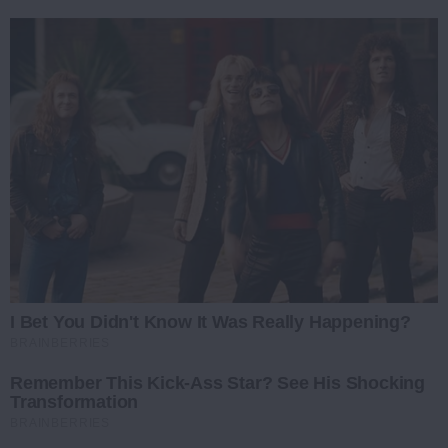
I Bet You Didn't Know It Was Really Happening?
BRAINBERRIES
Remember This Kick-Ass Star? See His Shocking
Transformation
BRAINBERRIES