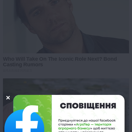
Who Will Take On The Iconic Role Next? Bond
Casting Rumors
BRAINBERRIES