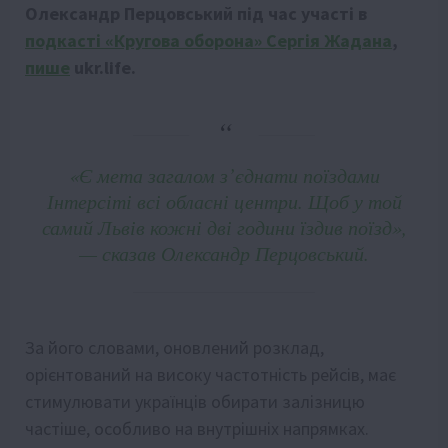
Олександр Перцовський під час участі в
подкасті «Кругова оборона» Сергія Жадана
,
пише
ukr.life.
«Є мета загалом з’єднати поїздами
Інтерсіті всі обласні центри. Щоб у той
самий Львів кожні дві години їздив поїзд»,
— сказав Олександр Перцовський.
За його словами, оновлений розклад,
орієнтований на високу частотність рейсів, має
стимулювати українців обирати залізницю
частіше, особливо на внутрішніх напрямках.