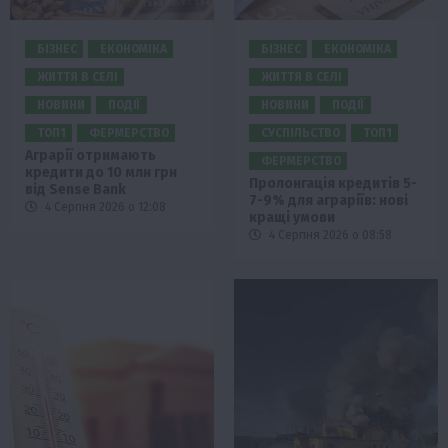
БІЗНЕС
ЕКОНОМІКА
БІЗНЕС
ЕКОНОМІКА
ЖИТТЯ В СЕЛІ
ЖИТТЯ В СЕЛІ
НОВИНИ
ПОДІЇ
НОВИНИ
ПОДІЇ
ТОП1
ФЕРМЕРСТВО
СУСПІЛЬСТВО
ТОП1
Аграрії отримають
ФЕРМЕРСТВО
кредити до 10 млн грн
Пролонгація кредитів 5-
від Sense Bank
7-9% для аграріїв: нові
4 Серпня 2026 о 12:08
кращі умови
4 Серпня 2026 о 08:58