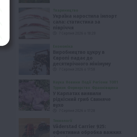
Твариництво
Україна наростила імпорт
сала: статистика за
півріччя
7 Серпня 2026 о 18:28
Економіка
Виробництво цукру в
Європі падає до
десятирічного мінімуму
7 Серпня 2026 о 17:58
Наука
Новини
Події
Регіони
ТОП1
Туризм
Фермерство
Франківщина
У Карпатах виявили
рідкісний гриб Свиняче
вухо
7 Серпня 2026 о 17:28
Технології
Väderstad Carrier 925:
ефективна обробка важких