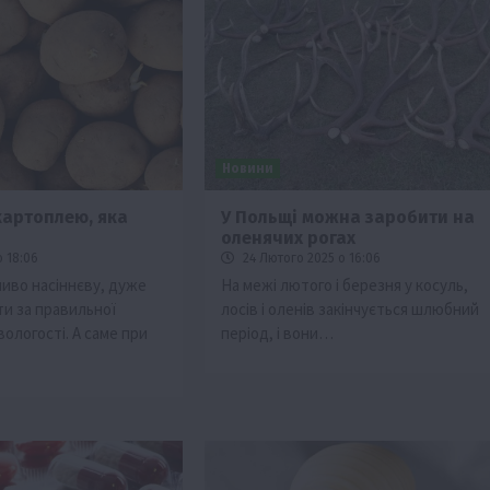
Новини
картоплею, яка
У Польщі можна заробити на
оленячих рогах
Події
Наука
Новини
Події
Регіони
ТОП1
Туризм
о 18:06
24 Лютого 2025 о 16:06
Фермерство
Франківщина
иво насіннєву, дуже
На межі лютого і березня у косуль,
ти за правильної
лосів і оленів закінчується шлюбний
грн від
У Карпатах виявили рідкісний гриб Свиня
ологості. А саме при
період, і вони…
вухо
7 Серпня 2026 о 17:28