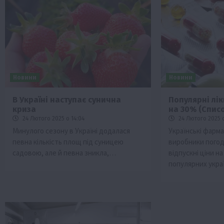
Новини
Новини
В Україні наступає сунична
Популярні лі
криза
на 30% (Спис
24 Лютого 2025 о 14:04
24 Лютого 2025 о
Минулого сезону в Україні додалася
Українські фарм
певна кількість площ під суницею
виробники пого
садовою, але й певна зникла,…
відпускні ціни н
популярних украї