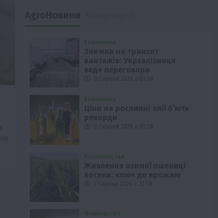
AgroНовини
Популярні
Економіка
Знижка на транзит
вантажів: Укрзалізниця
веде переговори
8 Серпня 2026 о 07:58
Економіка
Ціни на рослинні олії б’ють
рекорди
а
8 Серпня 2026 о 07:28
 на
Рослиництво
Живлення озимої пшениці
восени: ключ до врожаю
7 Серпня 2026 о 22:58
Фермерство