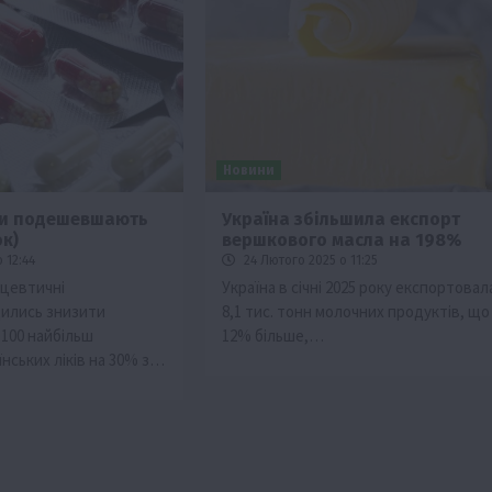
Новини
ки подешевшають
Україна збільшила експорт
ок)
вершкового масла на 198%
 12:44
24 Лютого 2025 о 11:25
ацевтичні
Україна в січні 2025 року експортовал
дились знизити
8,1 тис. тонн молочних продуктів, що
а 100 найбільш
12% більше,…
нських ліків на 30% з…