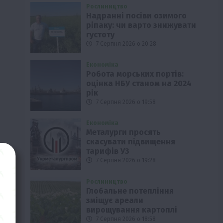
Рослиництво
Надранні посіви озимого
ріпаку: чи варто знижувати
густоту
7 Серпня 2026 о 20:28
Економіка
Робота морських портів:
оцінка НБУ станом на 2024
рік
7 Серпня 2026 о 19:58
Економіка
Металурги просять
скасувати підвищення
тарифів УЗ
7 Серпня 2026 о 19:28
Рослиництво
Глобальне потепління
зміщує ареали
вирощування картоплі
7 Серпня 2026 о 18:58