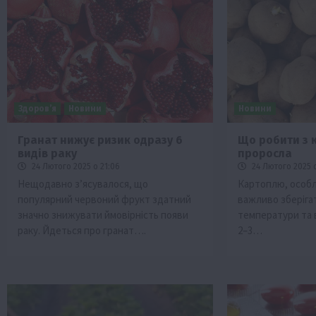
Здоров’я
Новини
Новини
Гранат нижує ризик одразу 6
Що робити з 
видів раку
проросла
Бізнес
Економіка
Життя в селі
Новини
24 Лютого 2025 о 21:06
24 Лютого 2025 
ТОП1
Фермерство
Нещодавно з’ясувалося, що
Картоплю, особл
популярний червоний фрукт здатний
важливо зберіга
Аграрії отримають кредити до 10 млн 
значно знижувати ймовірність появи
температури та в
Sense Bank
раку. Йдеться про гранат….
2–3…
4 Серпня 2026 о 12:08