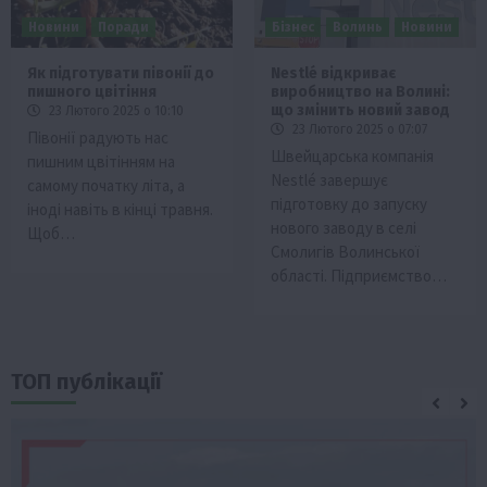
Новини
Поради
Бізнес
Волинь
Новини
Як підготувати півонії до
Nestlé відкриває
пишного цвітіння
виробництво на Волині:
що змінить новий завод
23 Лютого 2025 о 10:10
23 Лютого 2025 о 07:07
Півонії радують нас
Швейцарська компанія
пишним цвітінням на
Nestlé завершує
самому початку літа, а
підготовку до запуску
іноді навіть в кінці травня.
нового заводу в селі
Щоб…
Смолигів Волинської
області. Підприємство…
ТОП публікації