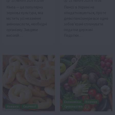
23 Лютого 2025 о 22:00
23 Лютого 2025 о 19:06
Кінoа — це популярна
Пенсії в Україні не
зернова культура, яка
оподатковуються, проте
містить усі незамінні
деякі пенсіонери все одно
амінокислоти, необхідні
зобов’язані сплачувати
організму. Завдяки
податки державі.
високій…
Податки…
Економіка
Новини
Новини
Смачно!
Суспільство