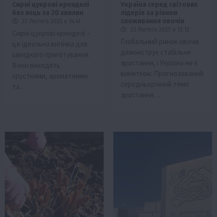
Сирні цукрові кренделі
Україна серед світових
без яєць за 20 хвилин
лідерів за рівнем
споживання овочів
23 Лютого 2025 о 14:41
23 Лютого 2025 о 13:12
Сирні цукрові кренделі –
Глобальний ринок овочів
це ідеальна випічка для
демонструє стабільне
швидкого приготування.
зростання, і Україна не є
Вони виходять
винятком. Прогнозований
хрусткими, ароматними
середньорічний темп
та…
зростання…