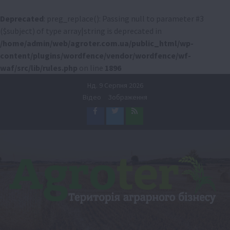
Deprecated
: preg_replace(): Passing null to parameter #3
($subject) of type array|string is deprecated in
/home/admin/web/agroter.com.ua/public_html/wp-
content/plugins/wordfence/vendor/wordfence/wf-
waf/src/lib/rules.php
on line
1896
Перейти
Нд. 9 Серпня 2026
до
Відео
Зображення
вмісту
Facebook
Twitter
Feed