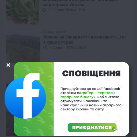
фермерам в Україні
6 Серпня 2026 о 17:28
Закарпаття
Лохина на Закарпатті: врожайність 3 кг
з куща у горах
6 Серпня 2026 о 16:58
Технології
Як Cropwise допомагає Alebor Group
економити ресурси
6 Серпня 2026 о 16:28
Рослиництво
Врожай цукрових буряків у Німеччині:
антирекорд з 1990 року
6 Серпня 2026 о 15:58