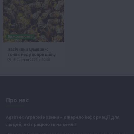
Бджолярство
Пасічники Сумщини:
тонни меду попри війну
6 Серпня 2026 о 20:58
Про нас
Аgr
oTer. Аграрні новини
– джерело інформації для
людей, які працюють на землі!