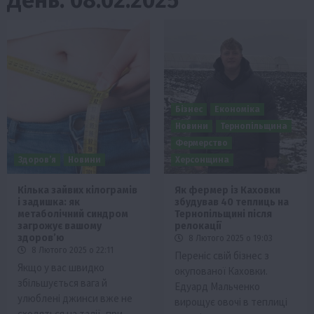
Бізнес
Економіка
Новини
Тернопільщина
Фермерство
Здоров’я
Новини
Херсонщина
Кілька зайвих кілограмів
Як фермер із Каховки
і задишка: як
збудував 40 теплиць на
метаболічний синдром
Тернопільщині після
загрожує вашому
релокації
здоров’ю
8 Лютого 2025 о 19:03
8 Лютого 2025 о 22:11
Переніс свій бізнес з
Якщо у вас швидко
окупованої Каховки.
збільшується вага й
Едуард Мальченко
улюблені джинси вже не
вирощує овочі в теплиці
сходяться на талії, при…