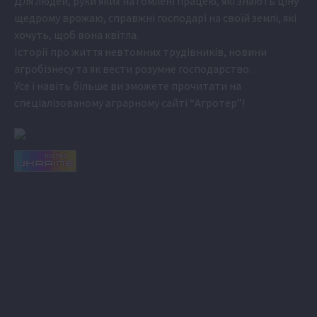
Для людей, руки яких натомлені працею, які знають ціну
щедрому врожаю, справжні господарі на своїй землі, які
хочуть, щоб вона квітла.
Історії про життя невтомних трудівників, новини
агробізнесу та як вести розумне господарство.
Усе і навіть більше ви зможете прочитати на
спеціалізованому аграрному сайті
“Агротер”
!