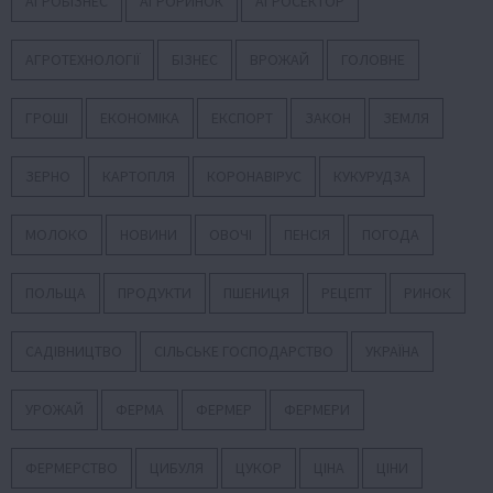
АГРОБІЗНЕС
АГРОРИНОК
АГРОСЕКТОР
АГРОТЕХНОЛОГІЇ
БІЗНЕС
ВРОЖАЙ
ГОЛОВНЕ
ГРОШІ
ЕКОНОМІКА
ЕКСПОРТ
ЗАКОН
ЗЕМЛЯ
ЗЕРНО
КАРТОПЛЯ
КОРОНАВІРУС
КУКУРУДЗА
МОЛОКО
НОВИНИ
ОВОЧІ
ПЕНСІЯ
ПОГОДА
ПОЛЬЩА
ПРОДУКТИ
ПШЕНИЦЯ
РЕЦЕПТ
РИНОК
САДІВНИЦТВО
СІЛЬСЬКЕ ГОСПОДАРСТВО
УКРАЇНА
УРОЖАЙ
ФЕРМА
ФЕРМЕР
ФЕРМЕРИ
ФЕРМЕРСТВО
ЦИБУЛЯ
ЦУКОР
ЦІНА
ЦІНИ