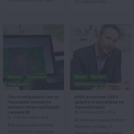
та у відкритому…
Новини
Технології
Бізнес
Новини
Черкащина
Тернопільщина
Сільгосппідприємство на
АМКУ дозволив ОККО
Черкащині зменшило
придбати агрофірму на
використання гербіцидів
Тернопільщині
завдяки ШІ
8 Лютого 2025 о 13:14
8 Лютого 2025 о 14:41
Антимонопольний комітет
Впровадження новітніх
України у четвер, 6
технологій у сільському
лютого, дозволив двом