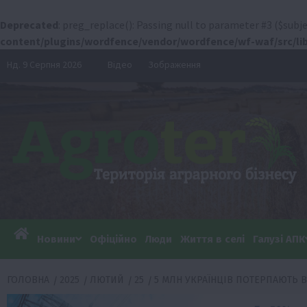
Deprecated
: preg_replace(): Passing null to parameter #3 ($subje
content/plugins/wordfence/vendor/wordfence/wf-waf/src/lib
Перейти
Нд. 9 Серпня 2026
Відео
Зображення
до
вмісту
Новини
Офіційно
Люди
Життя в селі
Галузі АПК
ГОЛОВНА
2025
ЛЮТИЙ
25
5 МЛН УКРАЇНЦІВ ПОТЕРПАЮТЬ В