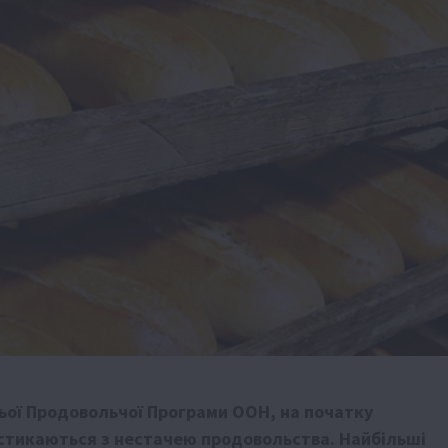
ьої Продовольчої Програми ООН, на початку
в стикаються з нестачею продовольства. Найбільші