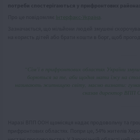
потреби спостерігаються у прифронтових района
Про це повідомляє
Інтерфакс-Україна
.
Зазначається, що мільйони людей змушені скорочуват
на користь дітей або брати кошти в борг, щоб прогод
“Сім’ї в прифронтових областях України змуше
борються за те, аби щодня мати їжу на столі.
називають житницею світу, маємо визнати: гуман
сказав директор ВПП О
Наразі ВПП ООН щомісяця надає продовольчу та грош
прифронтових областях. Попри це, 54% жителів Хе
нестачі продовольства. У Запорізькій області цей по