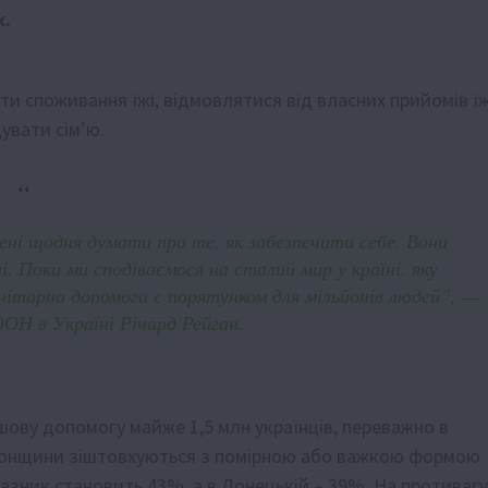
х.
и споживання їжі, відмовлятися від власних прийомів їж
увати сім’ю.
ні щодня думати про те, як забезпечити себе. Вони
 Поки ми сподіваємося на сталий мир у країні, яку
ітарна допомога є порятунком для мільйонів людей”, —
ОН в Україні Річард Рейган.
ову допомогу майже 1,5 млн українців, переважно в
рсонщини зіштовхуються з помірною або важкою формою
казник становить 43%, а в Донецькій – 39%. На противагу