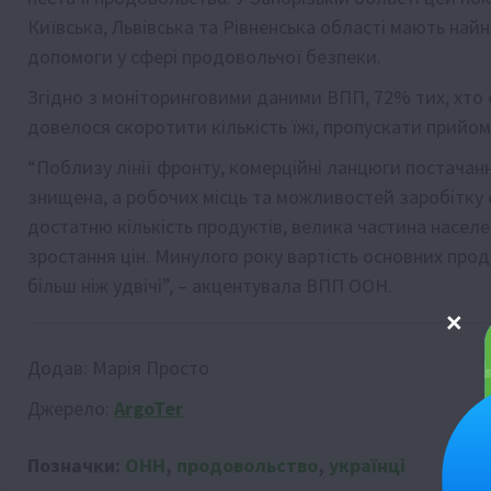
Київська, Львівська та Рівненська області мають на
допомоги у сфері продовольчої безпеки.
Згідно з моніторинговими даними ВПП, 72% тих, хто
довелося скоротити кількість їжі, пропускати прийом
“Поблизу лінії фронту, комерційні ланцюги постачан
знищена, а робочих місць та можливостей заробітку 
достатню кількість продуктів, велика частина насел
зростання цін. Минулого року вартість основних прод
більш ніж удвічі”, – акцентувала ВПП ООН.
Додав:
Марія Просто
Джерело:
ArgoTer
Позначки:
ОНН
,
продовольство
,
українці