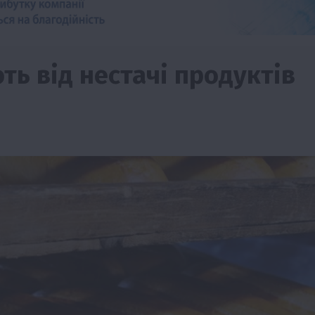
ть від нестачі продуктів
Події
Наука
Новини
Події
Регіони
ТОП1
Туризм
Фермерство
Франківщина
грн від
У Карпатах виявили рідкісний гриб Свиня
вухо
7 Серпня 2026 о 17:28