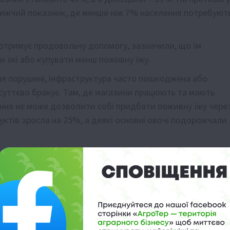
йнижчий показник, де менше ніж 7% населення потребуют
 отримує продовольчу допомогу, зазначили, що їм
и їжі або купувати менш поживну їжу.
ня порушені, інфраструктура часто пошкоджена або
суттєво бракує. Там, де магазини працюють та мають
ення не може дозволити собі придбати поживну їжу чере
уктів зросла на 25%, а деякі основні овочі подорожчали