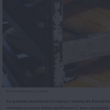
Фото з відкритих джерел
За даними українського представництва Всесвітн
четвертого року війни приблизно 5 млн українці