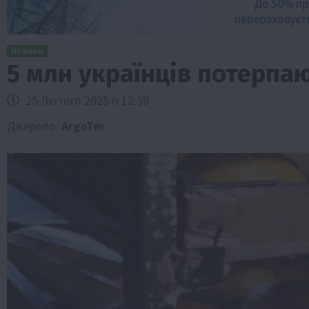
Новини
5 млн українців потерпаю
25 Лютого 2025 о 12:59
Джерело:
ArgoTer
Бізнес
Економіка
Життя в селі
Новини
ТОП1
Фермерство
Аграрії отримають кредити до 10 млн 
Sense Bank
4 Серпня 2026 о 12:08