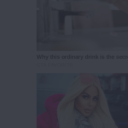
Why this ordinary drink is the secr
CTA FAVORITE