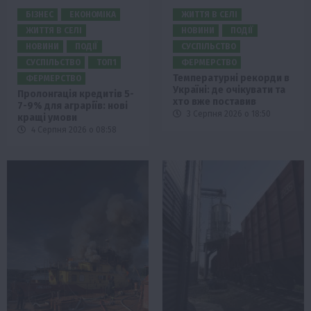
БІЗНЕС
ЕКОНОМІКА
ЖИТТЯ В СЕЛІ
ЖИТТЯ В СЕЛІ
НОВИНИ
ПОДІЇ
НОВИНИ
ПОДІЇ
СУСПІЛЬСТВО
СУСПІЛЬСТВО
ТОП1
ФЕРМЕРСТВО
Температурні рекорди в
ФЕРМЕРСТВО
Україні: де очікувати та
Пролонгація кредитів 5-
хто вже поставив
7-9% для аграріїв: нові
3 Серпня 2026 о 18:50
кращі умови
4 Серпня 2026 о 08:58