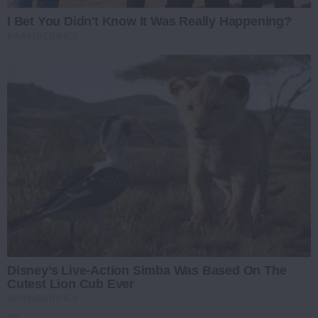
I Bet You Didn't Know It Was Really Happening?
BRAINBERRIES
Disney’s Live-Action Simba Was Based On The
Cutest Lion Cub Ever
BRAINBERRIES