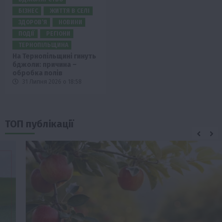
БІЗНЕС
ЖИТТЯ В СЕЛІ
ЗДОРОВ’Я
НОВИНИ
ПОДІЇ
РЕГІОНИ
ТЕРНОПІЛЬЩИНА
На Тернопільщині гинуть
бджоли: причина –
обробка полів
31 Липня 2026 о 18:58
ТОП публікації