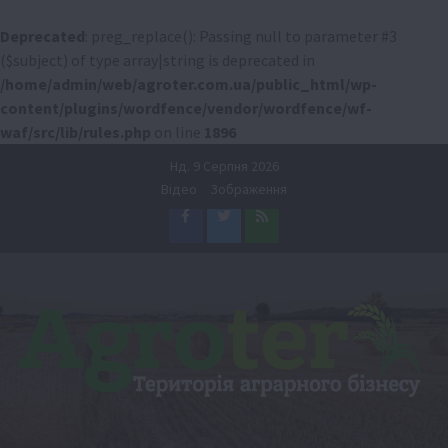
Deprecated
: preg_replace(): Passing null to parameter #3
($subject) of type array|string is deprecated in
/home/admin/web/agroter.com.ua/public_html/wp-
content/plugins/wordfence/vendor/wordfence/wf-
waf/src/lib/rules.php
on line
1896
Перейти
Нд. 9 Серпня 2026
до
Відео
Зображення
вмісту
Facebook
Twitter
Feed