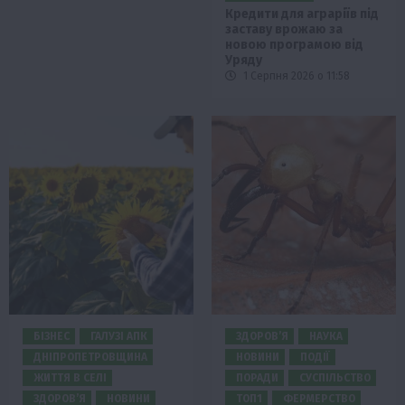
Кредити для аграріїв під
заставу врожаю за
новою програмою від
Уряду
1 Серпня 2026 о 11:58
БІЗНЕС
ГАЛУЗІ АПК
ЗДОРОВ’Я
НАУКА
ДНІПРОПЕТРОВЩИНА
НОВИНИ
ПОДІЇ
ЖИТТЯ В СЕЛІ
ПОРАДИ
СУСПІЛЬСТВО
ЗДОРОВ’Я
НОВИНИ
ТОП1
ФЕРМЕРСТВО