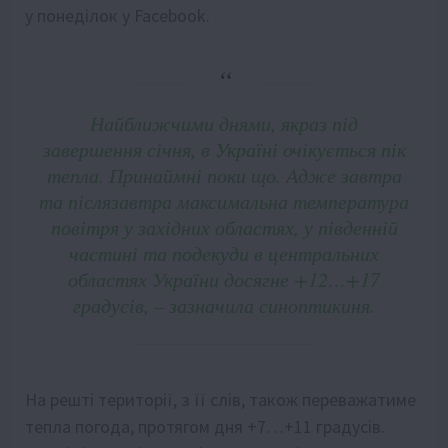
у понеділок у Facebook.
Найближчими днями, якраз під
завершення січня, в Україні очікується пік
тепла. Принаймні поки що. Адже завтра
та післязавтра максимальна температура
повітря у західних областях, у південній
частині та подекуди в центральних
областях України досягне +12…+17
градусів,
– зазначила синоптикиня.
На решті території, з її слів, також переважатиме
тепла погода, протягом дня +7…+11 градусів.