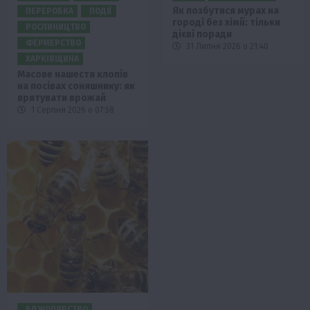
Як позбутися мурах на
ПЕРЕРОБКА
ПОДІЇ
городі без хімії: тільки
РОСЛИНИЦТВО
дієві поради
ФЕРМЕРСТВО
31 Липня 2026 о 21:40
ХАРКІВЩИНА
Масове нашестя клопів
на посівах соняшнику: як
врятувати врожай
1 Серпня 2026 о 07:58
БДЖОЛЯРСТВО