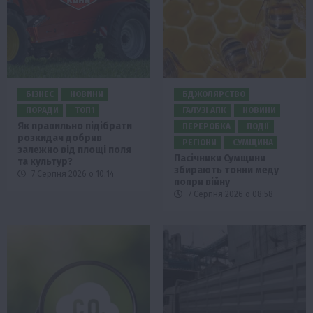
БІЗНЕС
НОВИНИ
БДЖОЛЯРСТВО
ПОРАДИ
ТОП1
ГАЛУЗІ АПК
НОВИНИ
Як правильно підібрати
ПЕРЕРОБКА
ПОДІЇ
розкидач добрив
РЕГІОНИ
СУМЩИНА
залежно від площі поля
Пасічники Сумщини
та культур?
збирають тонни меду
7 Серпня 2026 о 10:14
попри війну
7 Серпня 2026 о 08:58