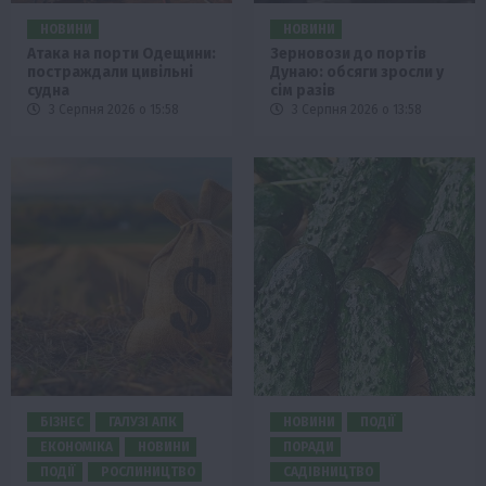
НОВИНИ
НОВИНИ
Атака на порти Одещини:
Зерновози до портів
постраждали цивільні
Дунаю: обсяги зросли у
судна
сім разів
3 Серпня 2026 о 15:58
3 Серпня 2026 о 13:58
БІЗНЕС
ГАЛУЗІ АПК
НОВИНИ
ПОДІЇ
ЕКОНОМІКА
НОВИНИ
ПОРАДИ
ПОДІЇ
РОСЛИНИЦТВО
САДІВНИЦТВО