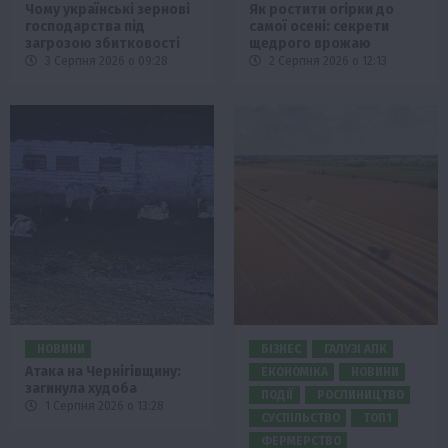
Чому українські зернові
Як ростити огірки до
господарства під
самої осені: секрети
загрозою збитковості
щедрого врожаю
3 Серпня 2026 о 09:28
2 Серпня 2026 о 12:13
НОВИНИ
БІЗНЕС
ГАЛУЗІ АПК
Атака на Чернігівщину:
ЕКОНОМІКА
НОВИНИ
загинула худоба
ПОДІЇ
РОСЛИНИЦТВО
1 Серпня 2026 о 13:28
СУСПІЛЬСТВО
ТОП1
ФЕРМЕРСТВО