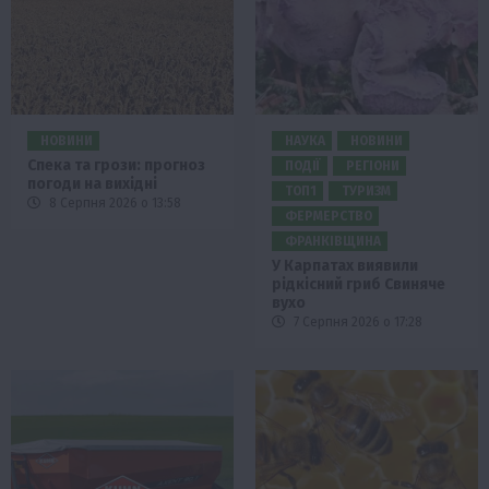
НОВИНИ
НАУКА
НОВИНИ
Спека та грози: прогноз
ПОДІЇ
РЕГІОНИ
погоди на вихідні
ТОП1
ТУРИЗМ
8 Серпня 2026 о 13:58
ФЕРМЕРСТВО
ФРАНКІВЩИНА
У Карпатах виявили
рідкісний гриб Свиняче
вухо
7 Серпня 2026 о 17:28