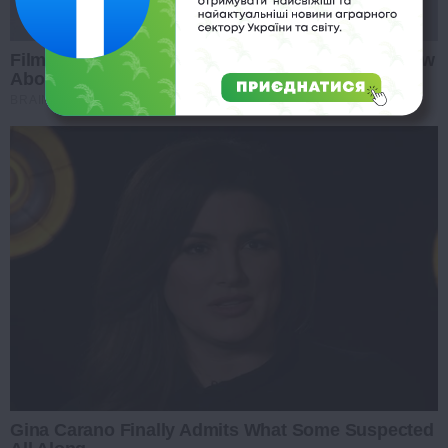
Films To Make You Question Everything You Know
About Cinema
BRAINBERRIES
Gina Carano Finally Admits What Some Suspected