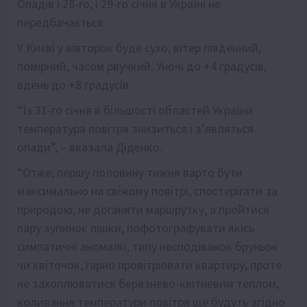
Опадів і 28-го, і 29-го січня в Україні не
передбачається.
У Києві у вівторок буде сухо, вітер південний,
помірний, часом рвучкий. Уночі до +4 градусів,
вдень до +8 градусів.
“Із 31-го січня в більшості областей України
температура повітря знизиться і з’являться
опади”, – вказала Діденко.
“Отже, першу половину тижня варто бути
максимально на свіжому повітрі, спостерігати за
природою, не доганяти маршрутку, а пройтися
пару зупинок пішки, пофотографувати якісь
симпатичні аномалії, типу несподіванок бруньок
чи квіточок, гарно провітрювати квартиру, проте
не захоплюватися березнево-квітневим теплом,
коливання температури повітря ще будуть згідно