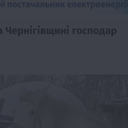
а Чернігівщині господар
Бізнес
Новини
Офіційно
Події
Суспільство
ТОП1
Фермерство
брив
Оренда садової ділянки: як усе оформити
легально та без проблем
5 Серпня 2026 о 20:14