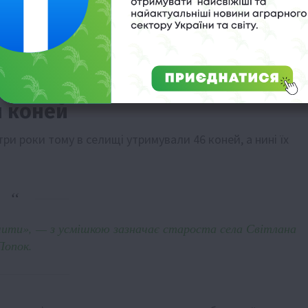
 й син не дозволяє продавати, адже часто бере її на
або відпочинок».
я коней
и роки тому в селищі утримували 46 коней, а нині їх
ачити», — з усмішкою зазначає староста села Світлана
Попок.