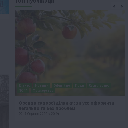
ТОП публікації
Бізнес
Економіка
Суспільство
ТОП1
Фермерство
Європейська спека вже впливає на ціну
зерна
5 Серпня 2026 о 09:28