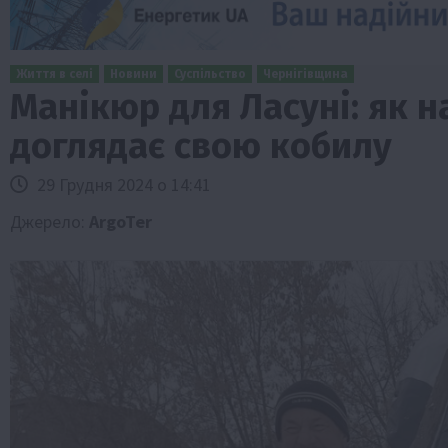
Життя в селі
Новини
Суспільство
Чернігівщина
Манікюр для Ласуні: як н
доглядає свою кобилу
29 Грудня 2024 о 14:41
Джерело:
ArgoTer
Туризм
Бізнес
Новини
Поради
ТОП1
риб Свиняче
Як правильно підібрати розкидач до
залежно від площі поля та культур?
7 Серпня 2026 о 10:14