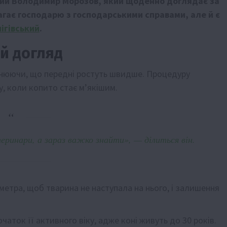
чний Володимир Морозов, який щоденно доглядає за
гає господарю з господарськими справами, але й є
ігівський
.
й догляд
снюючи, що передні ростуть швидше. Процедуру
у, коли копито стає м’якішим.
еринари, а зараз важко знайти», — ділиться він.
метра, щоб тварина не наступала на нього, і залишення
чаток її активного віку, адже коні живуть до 30 років.