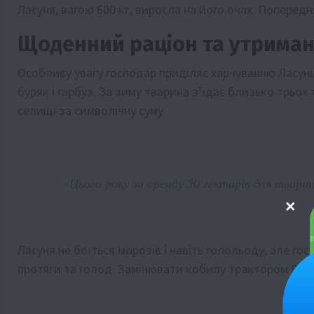
Ласуня, вагою 600 кг, виросла на його очах. Поперед
Щоденний раціон та утрима
Особливу увагу господар приділяє харчуванню Ласуні.
буряк і гарбуз. За зиму тварина з’їдає близько трьох 
селищі за символічну суму.
«Цього року за оренду 50 гектарів для твари
Ласуня не боїться морозів і навіть голольоду, але г
протяги та голод. Замінювати кобилу трактором Вол