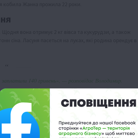
ня кобила Жанна прожила 22 роки.
ння
 Щодня вона отримує 2 кг вівса та кукурудзи, а також
тонн сіна. Ласуня пасеться на луках, які родина орендує в
н заплатили 140 гривень», — розповідає Володимир.
осподар визнає, що найбільшою загрозою для коней є
одимир не планує: