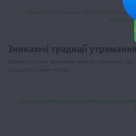
«Город у 20 соток вона обробляє за годину. Та
полювання 
Зникаючі традиції утриманн
Раніше коні були звичайним явищем у Макошині. Ще тр
залишилося лише чотири.
«Скоро вже будемо в зоопарк їздити, аби їх поб