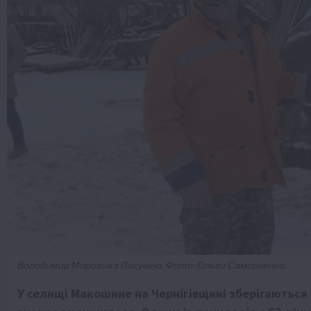
Володимир Морозов з Ласунею. Фото: Ольги Самсоненко.
У селищі Макошине на Чернігівщині зберігаються т