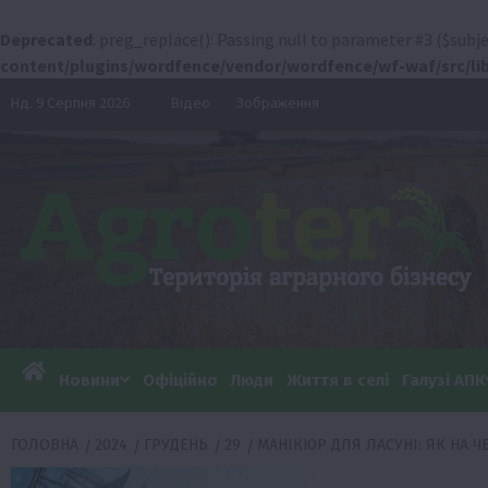
Deprecated
: preg_replace(): Passing null to parameter #3 ($subje
content/plugins/wordfence/vendor/wordfence/wf-waf/src/lib
Перейти
Нд. 9 Серпня 2026
Відео
Зображення
до
вмісту
Новини
Офіційно
Люди
Життя в селі
Галузі АПК
ГОЛОВНА
2024
ГРУДЕНЬ
29
МАНІКЮР ДЛЯ ЛАСУНІ: ЯК НА 