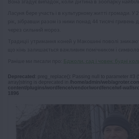
Вона згадує випадок, коли дитина в зоопарку найбіл
Ласуня бере участь і в культурному житті громади. У
рік, зібравши разом із ними понад 44 тисячі гривень
через сильний мороз.
Традиції утримання коней у Макошині поволі зника
що кінь залишається важливим помічником і символо
Раніше ми писали про:
Бджоли, сад і човен: будні ко