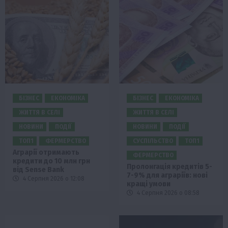
БІЗНЕС
ЕКОНОМІКА
БІЗНЕС
ЕКОНОМІКА
ЖИТТЯ В СЕЛІ
ЖИТТЯ В СЕЛІ
НОВИНИ
ПОДІЇ
НОВИНИ
ПОДІЇ
ТОП1
ФЕРМЕРСТВО
СУСПІЛЬСТВО
ТОП1
Аграрії отримають
ФЕРМЕРСТВО
кредити до 10 млн грн
Пролонгація кредитів 5-
від Sense Bank
7-9% для аграріїв: нові
4 Серпня 2026 о 12:08
кращі умови
4 Серпня 2026 о 08:58