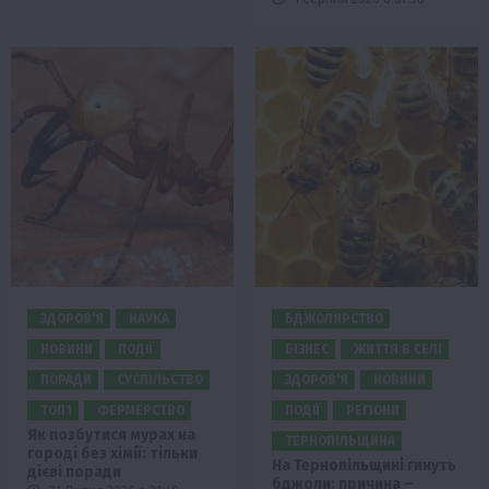
ЗДОРОВ’Я
НАУКА
БДЖОЛЯРСТВО
НОВИНИ
ПОДІЇ
БІЗНЕС
ЖИТТЯ В СЕЛІ
ПОРАДИ
СУСПІЛЬСТВО
ЗДОРОВ’Я
НОВИНИ
ТОП1
ФЕРМЕРСТВО
ПОДІЇ
РЕГІОНИ
Як позбутися мурах на
ТЕРНОПІЛЬЩИНА
городі без хімії: тільки
На Тернопільщині гинуть
дієві поради
бджоли: причина –