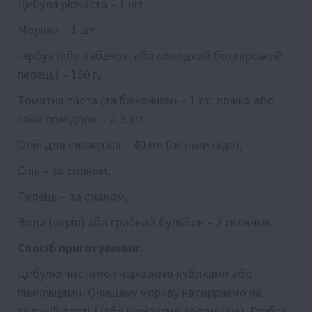
Цибуля ріпчаста – 1 шт.
Морква – 1 шт.
Гарбуз (або кабачок, або солодкий болгарський
перець) – 150 г,
Томатна паста (за бажанням) – 1 ст. ложка або
свіжі помідори – 2-3 шт.
Олія для смаження – 40 мл (скільки піде),
Сіль – за смаком,
Перець – за смаком,
Вода (окріп) або грибний бульйон – 2 склянки.
Спосіб приготування:
Цибулю чистимо і нарізаємо кубиками або
півкільцями. Очищену моркву натирраємо на
великій тертці (або нарізаємо соломкою). Гарбуз