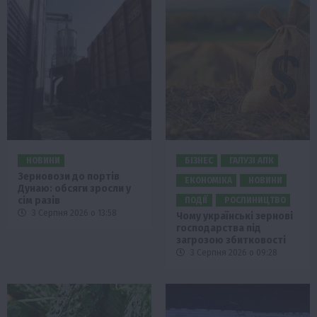
НОВИНИ
БІЗНЕС
ГАЛУЗІ АПК
Зерновози до портів
ЕКОНОМІКА
НОВИНИ
Дунаю: обсяги зросли у
сім разів
ПОДІЇ
РОСЛИНИЦТВО
3 Серпня 2026 о 13:58
Чому українські зернові
господарства під
загрозою збитковості
3 Серпня 2026 о 09:28