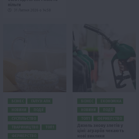
пільги
31 Липня 2026 о 14:58
БІЗНЕС
ГАЛУЗІ АПК
БІЗНЕС
ЕКОНОМІКА
НОВИНИ
ПОДІЇ
НОВИНИ
ПОДІЇ
СУСПІЛЬСТВО
ТОП1
ФЕРМЕРСТВО
Дизель знову злетів у
ТВАРИНИЦТВО
ТОП1
ціні: аграріїв чекають
нові виклики
ФЕРМЕРСТВО