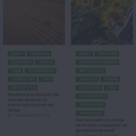
БІЗНЕС
ГАЛУЗІ АПК
БІЗНЕС
ГАЛУЗІ АПК
ЕКОНОМІКА
НОВИНИ
ДНІПРОПЕТРОВЩИНА
ПОДІЇ
РОСЛИНИЦТВО
ЖИТТЯ В СЕЛІ
СУСПІЛЬСТВО
ТОП1
ЗДОРОВ’Я
НОВИНИ
ФЕРМЕРСТВО
ПЕРЕРОБКА
ПОДІЇ
Кредити для аграріїв під
РОСЛИНИЦТВО
заставу врожаю за
новою програмою від
ФЕРМЕРСТВО
Уряду
ХАРКІВЩИНА
1 Серпня 2026 о 11:58
Масове нашестя клопів
на посівах соняшнику: як
врятувати врожай
1 Серпня 2026 о 07:58