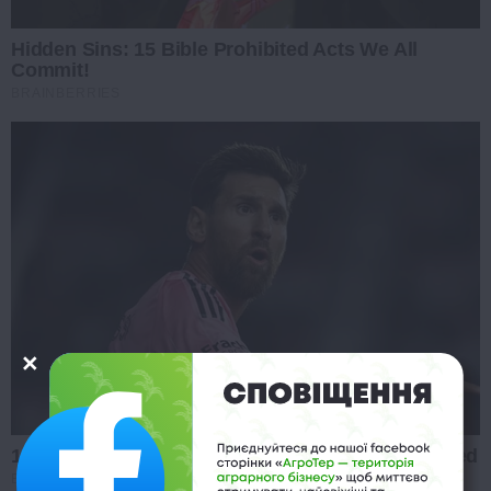
Hidden Sins: 15 Bible Prohibited Acts We All
Commit!
BRAINBERRIES
10 Incredible FIFA 2026 Facts You Probably Missed
BRAINBERRIES