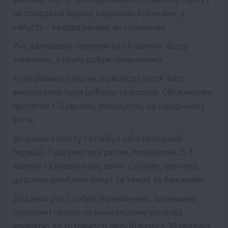
чи солодкий перець нарізаємо кубиками, а
капусту – квадратиками чи соломкою.
Рис заливаємо окропом на 10 хвилин. Воду
зливаємо, а крупу добре промиваємо.
Розігріваємо олію на сковороді, після чого
викладаємо туди цибулю та моркву. Обсмажуємо
протягом 1-2 хвилин, помішуючи, на середньому
вогні.
Додаємо капусту та гарбуз (або солодкий
перець). Тушкуємо все разом, помішуючи, 5-7
хвилин на невеликому вогні. Солимо, перчимо,
додаємо улюблені спеції та томат за бажанням.
Додаємо рис і добре перемішуємо. Заливаємо
окропом і гасимо на мінімальному вогні під
кришкою до готовності рису (близько 30 хвилин).