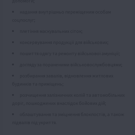
допомоги;
надання внутрішньо переміщеним особам
соцпослуг;
плетіння маскувальних сіток;
консервування продукції для військових;
пошиття одягу та ремонту військової амуніції;
догляду за пораненими військовослужбовцями;
розбирання завалів, відновлення житлових
будинків та приміщень;
розчищення залізничних колій та автомобільних
доріг, пошкоджених внаслідок бойових дій;
облаштування та зміцнення блокпостів, а також
підвалів під укриття.