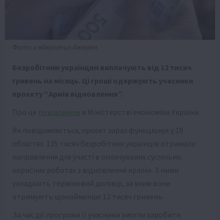
Фото з відкритих джерел
Безробітним українцям виплачують від 12 тисяч
гривень на місяць. Ці гроші одержують учасники
проєкту “Армія відновлення”.
Про це
повідомили
в Міністерстві економіки України.
Як повідомляється, проєкт зараз функціонує у 19
областях. 135 тисяч безробітних українців отримали
направлення для участі в оплачуваних суспільно
корисних роботах з відновлення країни. З ними
укладають терміновий договір, за яким вони
отримують щонайменше 12 тисяч гривень.
За час дії програми її учасники змогли заробити