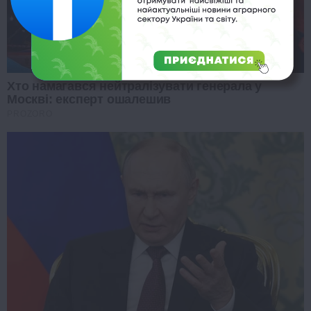
Хто намагався нейтралізувати генерала у
Москві: експерт ошалешив
PROZORO