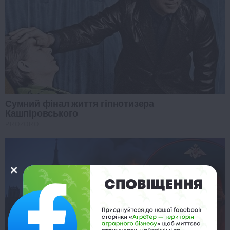
Сумний фінал життя гіпнотизера
Кашпіровського
PROZORO