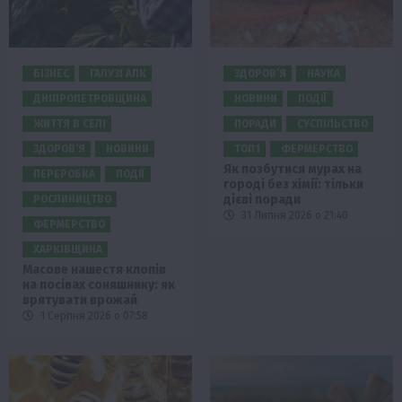
БІЗНЕС
ГАЛУЗІ АПК
ЗДОРОВ’Я
НАУКА
ДНІПРОПЕТРОВЩИНА
НОВИНИ
ПОДІЇ
ЖИТТЯ В СЕЛІ
ПОРАДИ
СУСПІЛЬСТВО
ЗДОРОВ’Я
НОВИНИ
ТОП1
ФЕРМЕРСТВО
Як позбутися мурах на
ПЕРЕРОБКА
ПОДІЇ
городі без хімії: тільки
дієві поради
РОСЛИНИЦТВО
31 Липня 2026 о 21:40
ФЕРМЕРСТВО
ХАРКІВЩИНА
Масове нашестя клопів
на посівах соняшнику: як
врятувати врожай
1 Серпня 2026 о 07:58