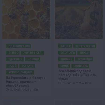
БДЖОЛЯРСТВО
БІЗНЕС
ЖИТТЯ В СЕЛІ
БІЗНЕС
ЖИТТЯ В СЕЛІ
ЗДОРОВ’Я
ЛЮДИ
ЗДОРОВ’Я
НОВИНИ
НОВИНИ
ОФІЦІЙНО
ПОДІЇ
РЕГІОНИ
ПОДІЇ
ПОЛІТИКА
Земельний податок:
ТЕРНОПІЛЬЩИНА
багатодітні сім’ї мають
На Тернопільщині гинуть
пільги
бджоли: причина –
31 Липня 2026 о 14:58
обробка полів
31 Липня 2026 о 18:58