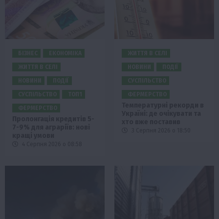
БІЗНЕС
ЕКОНОМІКА
ЖИТТЯ В СЕЛІ
ЖИТТЯ В СЕЛІ
НОВИНИ
ПОДІЇ
НОВИНИ
ПОДІЇ
СУСПІЛЬСТВО
СУСПІЛЬСТВО
ТОП1
ФЕРМЕРСТВО
Температурні рекорди в
ФЕРМЕРСТВО
Україні: де очікувати та
Пролонгація кредитів 5-
хто вже поставив
7-9% для аграріїв: нові
3 Серпня 2026 о 18:50
кращі умови
4 Серпня 2026 о 08:58