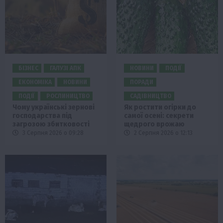
БІЗНЕС
ГАЛУЗІ АПК
НОВИНИ
ПОДІЇ
ЕКОНОМІКА
НОВИНИ
ПОРАДИ
ПОДІЇ
РОСЛИНИЦТВО
САДІВНИЦТВО
Чому українські зернові
Як ростити огірки до
господарства під
самої осені: секрети
загрозою збитковості
щедрого врожаю
3 Серпня 2026 о 09:28
2 Серпня 2026 о 12:13