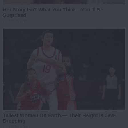
Her Story Isn't What You Think—You''ll Be
Surprised
BRAINBERRIES
Tallest Women On Earth — Their Height Is Jaw-
Dropping
BRAINBERRIES