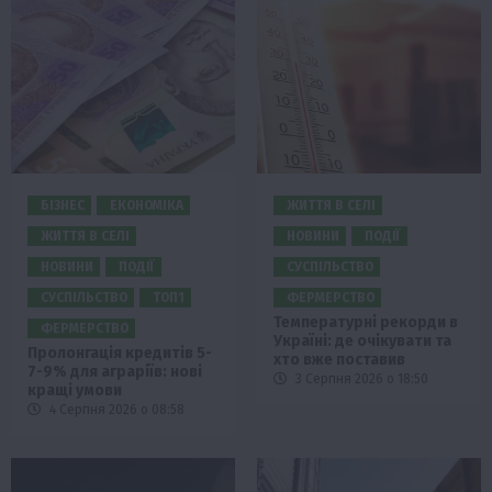
БІЗНЕС
ЕКОНОМІКА
ЖИТТЯ В СЕЛІ
ЖИТТЯ В СЕЛІ
НОВИНИ
ПОДІЇ
НОВИНИ
ПОДІЇ
СУСПІЛЬСТВО
СУСПІЛЬСТВО
ТОП1
ФЕРМЕРСТВО
Температурні рекорди в
ФЕРМЕРСТВО
Україні: де очікувати та
Пролонгація кредитів 5-
хто вже поставив
7-9% для аграріїв: нові
3 Серпня 2026 о 18:50
кращі умови
4 Серпня 2026 о 08:58