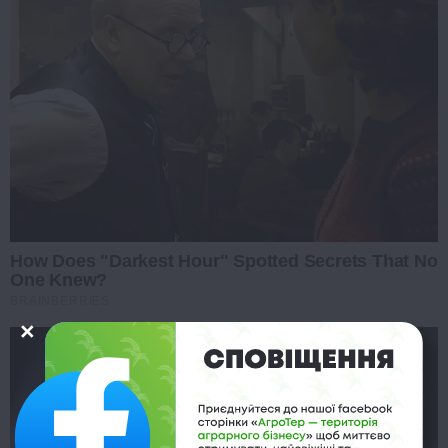
How Does "Darkest Hour" Spotted Secrets That No
One Knew?
BRAINBERRIES