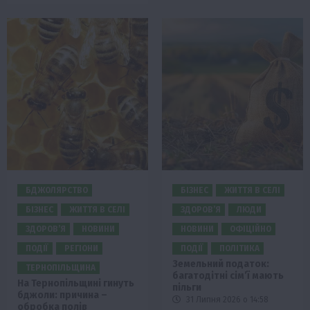
БДЖОЛЯРСТВО
БІЗНЕС
ЖИТТЯ В СЕЛІ
БІЗНЕС
ЖИТТЯ В СЕЛІ
ЗДОРОВ’Я
ЛЮДИ
ЗДОРОВ’Я
НОВИНИ
НОВИНИ
ОФІЦІЙНО
ПОДІЇ
РЕГІОНИ
ПОДІЇ
ПОЛІТИКА
Земельний податок:
ТЕРНОПІЛЬЩИНА
багатодітні сім’ї мають
На Тернопільщині гинуть
пільги
бджоли: причина –
31 Липня 2026 о 14:58
обробка полів