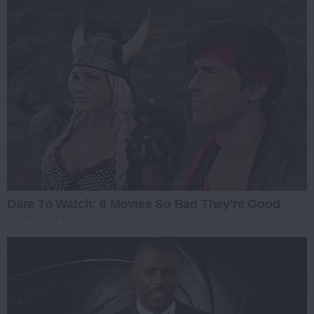
Dare To Watch: 6 Movies So Bad They're Good
BRAINBERRIES