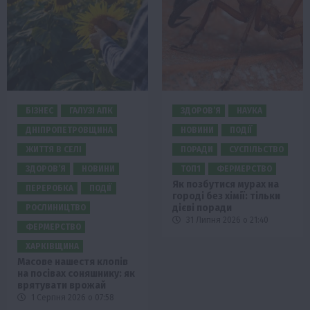
БІЗНЕС
ГАЛУЗІ АПК
ЗДОРОВ’Я
НАУКА
ДНІПРОПЕТРОВЩИНА
НОВИНИ
ПОДІЇ
ЖИТТЯ В СЕЛІ
ПОРАДИ
СУСПІЛЬСТВО
ЗДОРОВ’Я
НОВИНИ
ТОП1
ФЕРМЕРСТВО
Як позбутися мурах на
ПЕРЕРОБКА
ПОДІЇ
городі без хімії: тільки
дієві поради
РОСЛИНИЦТВО
31 Липня 2026 о 21:40
ФЕРМЕРСТВО
ХАРКІВЩИНА
Масове нашестя клопів
на посівах соняшнику: як
врятувати врожай
1 Серпня 2026 о 07:58