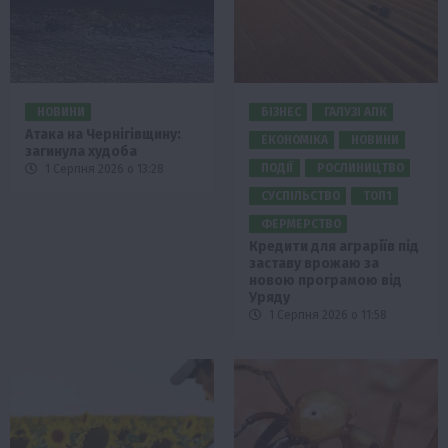
НОВИНИ
БІЗНЕС
ГАЛУЗІ АПК
Атака на Чернігівщину:
ЕКОНОМІКА
НОВИНИ
загинула худоба
ПОДІЇ
РОСЛИНИЦТВО
1 Серпня 2026 о 13:28
СУСПІЛЬСТВО
ТОП1
ФЕРМЕРСТВО
Кредити для аграріїв під
заставу врожаю за
новою програмою від
Уряду
1 Серпня 2026 о 11:58