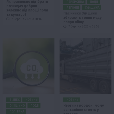
Як правильно підібрати
ПЕРЕРОБКА
ПОДІЇ
розкидач добрив
РЕГІОНИ
СУМЩИНА
залежно від площі поля
Пасічники Сумщини
та культур?
збирають тонни меду
7 Серпня 2026 о 10:14
попри війну
7 Серпня 2026 о 08:58
БІЗНЕС
НОВИНИ
НОВИНИ
Черги на кордоні: чому
ОФІЦІЙНО
ПОДІЇ
вантажівки стоять у
ПОЛІТИКА