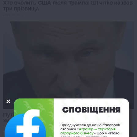
Хто очолить США після Трампа: ШІ чітко назвав
три прізвища
PROZORO
Путін хоче змити провину за війну: виплив
хитрий план
PROZORO