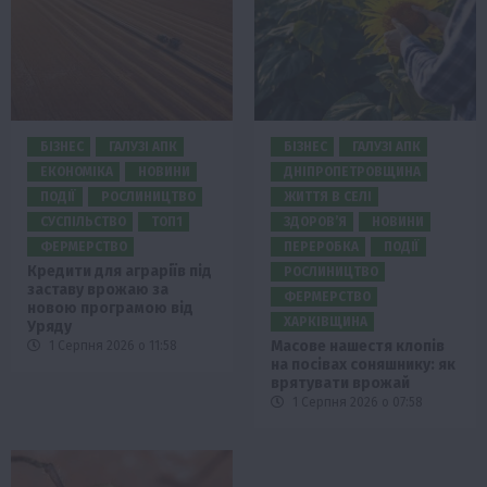
БІЗНЕС
ГАЛУЗІ АПК
БІЗНЕС
ГАЛУЗІ АПК
ЕКОНОМІКА
НОВИНИ
ДНІПРОПЕТРОВЩИНА
ПОДІЇ
РОСЛИНИЦТВО
ЖИТТЯ В СЕЛІ
СУСПІЛЬСТВО
ТОП1
ЗДОРОВ’Я
НОВИНИ
ФЕРМЕРСТВО
ПЕРЕРОБКА
ПОДІЇ
Кредити для аграріїв під
РОСЛИНИЦТВО
заставу врожаю за
ФЕРМЕРСТВО
новою програмою від
ХАРКІВЩИНА
Уряду
Масове нашестя клопів
1 Серпня 2026 о 11:58
на посівах соняшнику: як
врятувати врожай
1 Серпня 2026 о 07:58