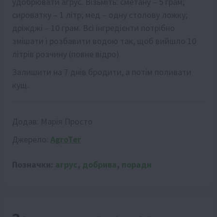
удобрювати агрус. Візьміть: сметану – 5 грам;
сироватку – 1 літр; мед – одну столову ложку;
дріжджі – 10 грам. Всі інгредієнти потрібно
змішати і розбавити водою так, щоб вийшло 10
літрів розчину (повне відро).
Залишити на 7 днів бродити, а потім поливати
кущ.
Додав:
Марія Просто
Джерело:
AgroTer
Позначки:
агрус
,
добрива
,
поради