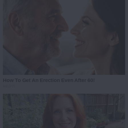
How To Get An Erection Even After 60!
MEDVI