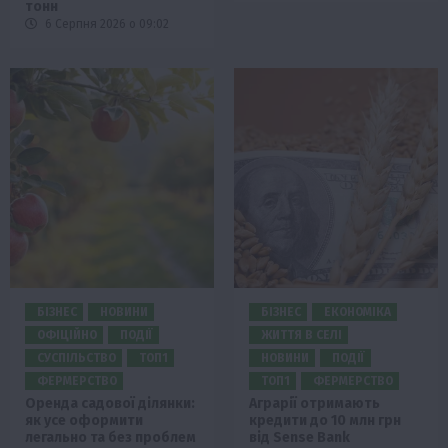
тонн
6 Серпня 2026 о 09:02
БІЗНЕС
НОВИНИ
БІЗНЕС
ЕКОНОМІКА
ОФІЦІЙНО
ПОДІЇ
ЖИТТЯ В СЕЛІ
СУСПІЛЬСТВО
ТОП1
НОВИНИ
ПОДІЇ
ФЕРМЕРСТВО
ТОП1
ФЕРМЕРСТВО
Оренда садової ділянки:
Аграрії отримають
як усе оформити
кредити до 10 млн грн
легально та без проблем
від Sense Bank