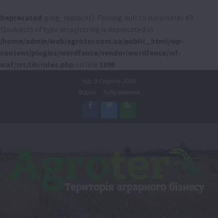
Deprecated
: preg_replace(): Passing null to parameter #3
($subject) of type array|string is deprecated in
/home/admin/web/agroter.com.ua/public_html/wp-
content/plugins/wordfence/vendor/wordfence/wf-
waf/src/lib/rules.php
on line
1896
Перейти
Нд. 9 Серпня 2026
до
Відео
Зображення
вмісту
Facebook
Twitter
Feed