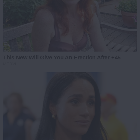
This New Will Give You An Erection After +45
MEDVI