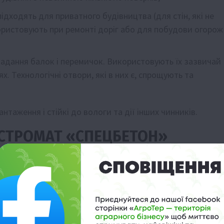
ідходять для приватного будівництва (для стін, які не
ористовують при ремонті доріг або для побудови огорож
укладання балок і перемичок. Використовують їх зазвичай
х. Технологічні отвори, які в них є, спрощують та
нтаження і стійкі до вологи та дії інших чинників.
 «СТРОМАТ «СПЕЦБЕТОН»
ену «Паспортом якості», який видають для кожної партії
 лабораторії компанії;
етону та з використанням високоякісної арматури;