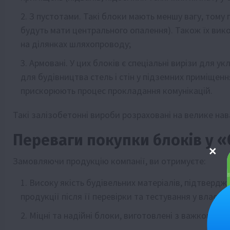
З пустотами. Такі блоки мають меншу вагу, тому п
будуть мати центрального опалення). Також їх вик
на ділянках шляхопроводу;
Армовані. У цих блоків є спеціальні вирізи для 
для будівництва стель і стін у підземних приміщення
прискорюють процес прокладання комунікацій.
Такі залізобетонні вироби розраховані на велике нава
Переваги покупки блоків у
Замовляючи продукцію компанії, ви отримуєте:
Високу якість будівельних матеріалів, підтвердж
продукції після її перевірки та тестування у власній
Міцні та надійні блоки, виготовлені з важкого б