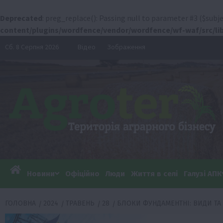
Deprecated
: preg_replace(): Passing null to parameter #3 ($subje
content/plugins/wordfence/vendor/wordfence/wf-waf/src/lib
Перейти
Сб. 8 Серпня 2026
Відео
Зображення
до
вмісту
Новини
Офіційно
Люди
Життя в селі
Галузі АПК
ГОЛОВНА
2024
ТРАВЕНЬ
28
БЛОКИ ФУНДАМЕНТНІ: ВИДИ Т