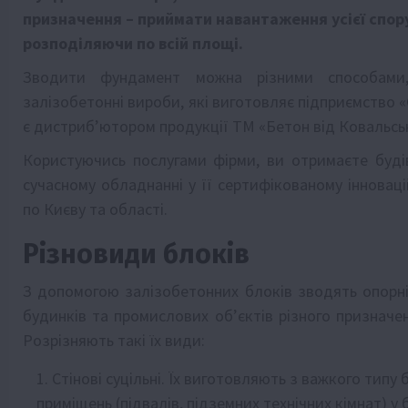
призначення – приймати навантаження усієї спору
розподіляючи по всій площі.
Зводити фундамент можна різними способами
залізобетонні вироби, які виготовляє підприємство 
є дистриб’ютором продукції ТМ «Бетон від Ковальськ
Користуючись послугами фірми, ви отримаєте будіве
сучасному обладнанні у її сертифікованому інновац
по Києву та області.
Різновиди блоків
З допомогою залізобетонних блоків зводять опорні 
будинків та промислових об’єктів різного признач
Розрізняють такі їх види:
Стінові суцільні. Їх виготовляють з важкого типу
приміщень (підвалів, підземних технічних кімнат) у 