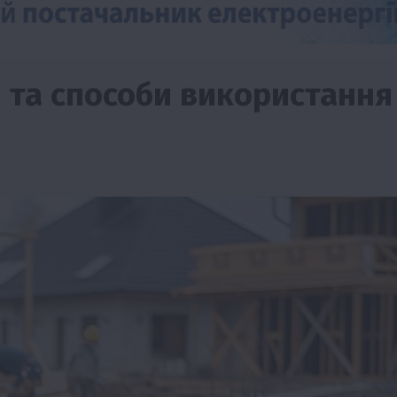
 та способи використання
Події
Наука
Новини
Події
Регіони
ТОП1
Туризм
Фермерство
Франківщина
грн від
У Карпатах виявили рідкісний гриб Свиня
вухо
7 Серпня 2026 о 17:28