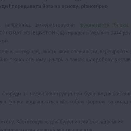
ди і передавати його на основу, рівномірно
, наприклад, використовуючи
фундаментні блоки
«СТРОМАТ «СПЕЦБЕТОН», що працює в Україні з 2014 року
ої».
льні матеріали, якість яких спеціалісти перевіряють 
ійно-технологічному центрі, а також цілодобову достав
споруди та несучі конструкції при будівництві житлов
ення. Блоки відрізняються між собою формою та складо
 бетону. Застосовують для будівництва стін підземних
будівлях з невеликою кількістю поверхів;