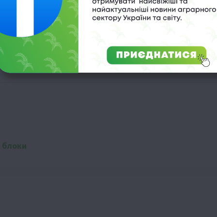
еда і наявності спеціальних пазів у торцевій частині
рискорює процес будівництва.
кладіть у «кошик» товари у необхідній кількості. А як
бо залиште заявку на сайті – він сам з вами зв’яжетьс
 замовлення.
 блоки