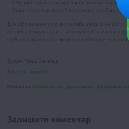
Вироби зручної форми. Завдяки формі паралелепіп
блоки легко і швидко з’єднуються між собою, що п
Для оформлення покупки онлайн зайдіть на сайт і по
потрібна консультація – зателефонуйте менеджеру а
щоб дати відповіді на питання та обговорити деталі
Додав:
Гриць Синівець
Джерело:
ArgoTer
Позначки:
будівництво
,
фундамент
,
фундаментні
Залишити коментар