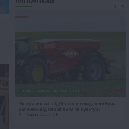
ТОП публікації
Бізнес
Новини
Поради
ТОП1
че
Як правильно підібрати розкидач добрив
залежно від площі поля та культур?
7 Серпня 2026 о 10:14