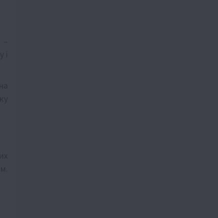
–
 і
на
ку
их
м.