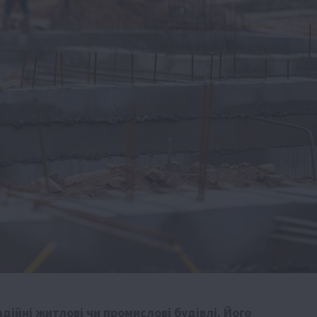
дійні житлові чи промислові будівлі. Його