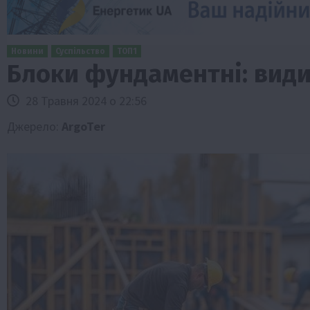
Новини
Суспільство
ТОП1
Блоки фундаментні: види
28 Травня 2024 о 22:56
Джерело:
ArgoTer
Бізнес
Економіка
Життя в селі
Новини
ТОП1
Фермерство
Аграрії отримають кредити до 10 млн 
Sense Bank
4 Серпня 2026 о 12:08