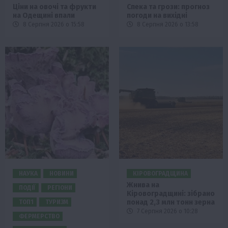
Ціни на овочі та фрукти
Спека та грози: прогноз
на Одещині впали
погоди на вихідні
8 Серпня 2026 о 15:58
8 Серпня 2026 о 13:58
НАУКА
НОВИНИ
КІРОВОГРАДЩИНА
Жнива на
ПОДІЇ
РЕГІОНИ
Кіровоградщині: зібрано
понад 2,3 млн тонн зерна
ТОП1
ТУРИЗМ
7 Серпня 2026 о 10:28
ФЕРМЕРСТВО