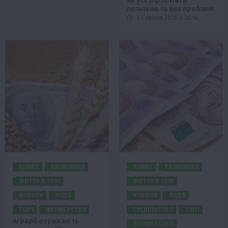
як усе оформити
легально та без проблем
5 Серпня 2026 о 20:14
БІЗНЕС
ЕКОНОМІКА
БІЗНЕС
ЕКОНОМІКА
ЖИТТЯ В СЕЛІ
ЖИТТЯ В СЕЛІ
НОВИНИ
ПОДІЇ
НОВИНИ
ПОДІЇ
ТОП1
ФЕРМЕРСТВО
СУСПІЛЬСТВО
ТОП1
Аграрії отримають
ФЕРМЕРСТВО