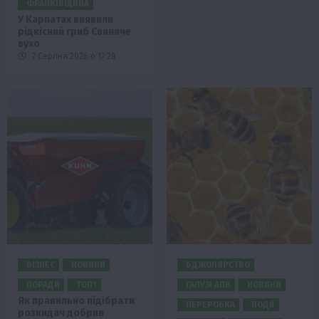
ФРАНКІВЩИНА
У Карпатах виявили
рідкісний гриб Свиняче
вухо
7 Серпня 2026 о 17:28
БІЗНЕС
НОВИНИ
БДЖОЛЯРСТВО
ПОРАДИ
ТОП1
ГАЛУЗІ АПК
НОВИНИ
Як правильно підібрати
ПЕРЕРОБКА
ПОДІЇ
розкидач добрив