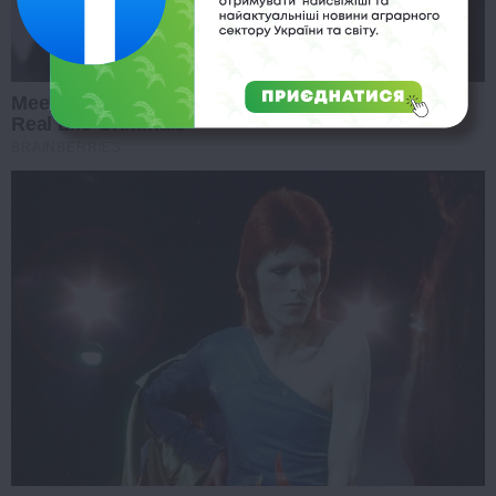
Meet The 6 Legendary Child Actors Who Became
Real Life Criminals
BRAINBERRIES