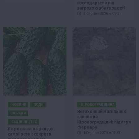
господарства під
загрозою збитковості
3 Серпня 2026 о 09:28
НОВИНИ
ПОДІЇ
КІРОВОГРАДЩИНА
Незаконний могильник
ПОРАДИ
свиней на
Кіровоградщині: підозра
САДІВНИЦТВО
фермеру
Як ростити огірки до
1 Серпня 2026 о 15:28
самої осені: секрети