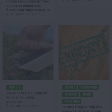
6 Серпня 2026 о 17:58
Новий законопроєкт про
торгівлю викидами:
бізнес критикує нещадно
6 Серпня 2026 о 21:28
РЕГІОНИ
БІЗНЕС
ЕКОНОМІКА
Закарпаття: рекордний
НОВИНИ
ПОДІЇ
врожай чорниці
цьогоріч
ПОЛІТИКА
6 Серпня 2026 о 15:28
Експорт зерна: Україна
може втратити 30 млн