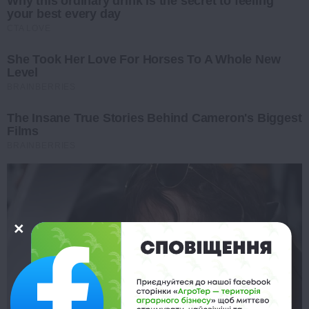
Why this ordinary drink is the secret to feeling
your best every day
CTA LOVE
She Took Her Love For Horses To A Whole New
Level
BRAINBERRIES
The Insane True Stories Behind Cameron's Biggest
Films
BRAINBERRIES