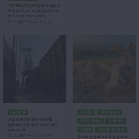
Температурні рекорди в
Україні: де очікувати та
хто вже поставив
3 Серпня 2026 о 18:50
НОВИНИ
БІЗНЕС
ГАЛУЗІ АПК
Зерновози до портів
ЕКОНОМІКА
НОВИНИ
Дунаю: обсяги зросли у
сім разів
ПОДІЇ
РОСЛИНИЦТВО
3 Серпня 2026 о 13:58
Чому українські зернові