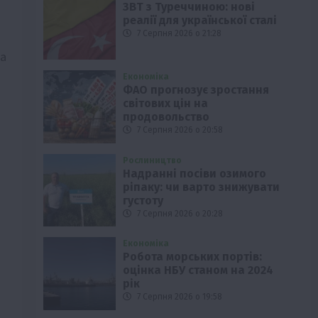
ЗВТ з Туреччиною: нові
реалії для української сталі
7 Серпня 2026 о 21:28
за
Економіка
ФАО прогнозує зростання
світових цін на
продовольство
7 Серпня 2026 о 20:58
Рослиництво
Надранні посіви озимого
ріпаку: чи варто знижувати
густоту
7 Серпня 2026 о 20:28
Економіка
Робота морських портів:
оцінка НБУ станом на 2024
рік
7 Серпня 2026 о 19:58