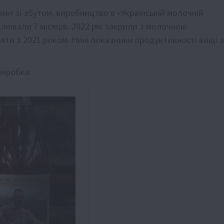
ми зі збутом, виробництво в «Українській молочній
влювали 7 місяців. 2022 рік закрили з молочною
няти з 2021 роком. Нині показники продуктивності вищі 
реробка.