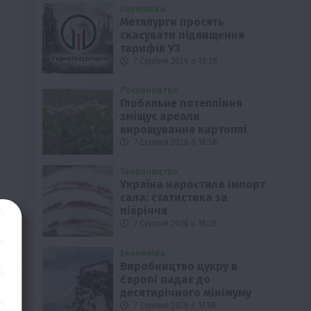
Економіка
Металурги просять
скасувати підвищення
тарифів УЗ
7 Серпня 2026 о 19:28
Рослиництво
Глобальне потепління
зміщує ареали
вирощування картоплі
7 Серпня 2026 о 18:58
Твариництво
Україна наростила імпорт
сала: статистика за
півріччя
7 Серпня 2026 о 18:28
Економіка
Виробництво цукру в
Європі падає до
десятирічного мінімуму
7 Серпня 2026 о 17:58