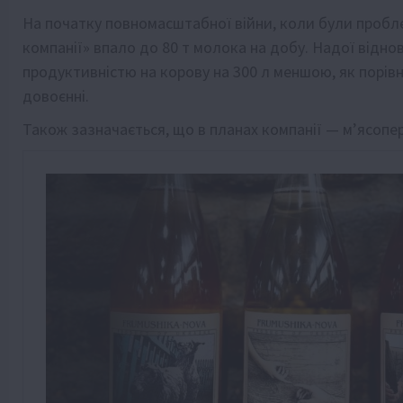
На початку повномасштабної війни, коли були пробле
компанії» впало до 80 т молока на добу. Надої відно
продуктивністю на корову на 300 л меншою, як порів
довоєнні.
Також зазначається, що в планах компанії — м’ясопе