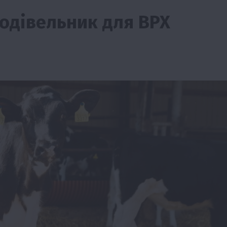
годівельник для ВРХ
изм
Бізнес
Новини
Поради
ТОП1
виняче
Як правильно підібрати розкидач добрив
залежно від площі поля та культур?
7 Серпня 2026 о 10:14