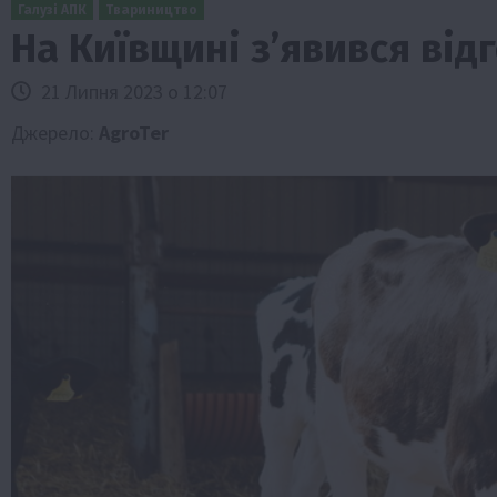
Галузі АПК
Твариництво
На Київщині зʼявився від
21 Липня 2023 о 12:07
Джерело:
AgroTer
ини
Події
Наука
Новини
Події
Регіони
ТОП1
Тур
Фермерство
Франківщина
 млн грн від
У Карпатах виявили рідкісний гриб С
вухо
7 Серпня 2026 о 17:28