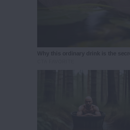
Why this ordinary drink is the secr
CTA FAVORITE