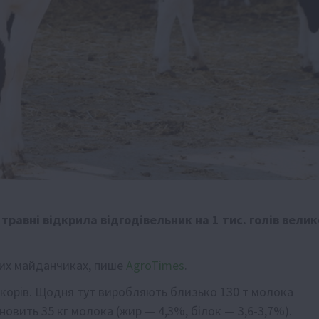
травні відкрила відгодівельник на 1 тис. голів велик
итих майданчиках, пише
AgroTimes
.
с. корів. Щодня тут виробляють близько 130 т молока
овить 35 кг молока (жир — 4,3%, білок — 3,6-3,7%).