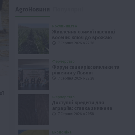
AgroНовини
Популярні
Рослиництво
Живлення озимої пшениці
восени: ключ до врожаю
7 Серпня 2026 о 22:58
Фермерство
Форум свинарів: виклики та
рішення у Львові
7 Серпня 2026 о 22:28
ої
Фермерство
Доступні кредити для
аграріїв: ставка знижена
7 Серпня 2026 о 21:58
Економіка