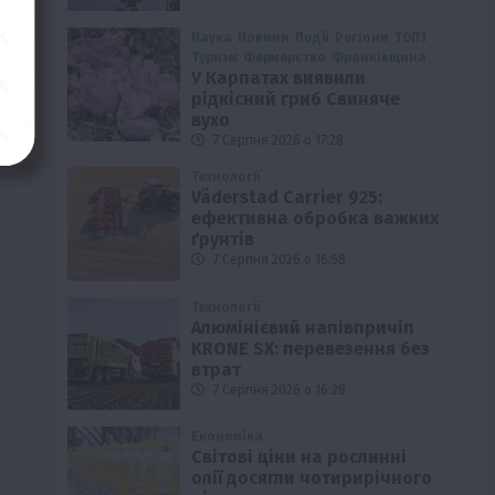
Наука
Новини
Події
Регіони
ТОП1
Туризм
Фермерство
Франківщина
У Карпатах виявили
рідкісний гриб Свиняче
вухо
7 Серпня 2026 о 17:28
Технології
Väderstad Carrier 925:
ефективна обробка важких
ґрунтів
7 Серпня 2026 о 16:58
Технології
Алюмінієвий напівпричіп
KRONE SX: перевезення без
втрат
7 Серпня 2026 о 16:28
Економіка
Світові ціни на рослинні
олії досягли чотирирічного