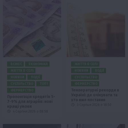
БІЗНЕС
ЕКОНОМІКА
ЖИТТЯ В СЕЛІ
ЖИТТЯ В СЕЛІ
НОВИНИ
ПОДІЇ
НОВИНИ
ПОДІЇ
СУСПІЛЬСТВО
СУСПІЛЬСТВО
ТОП1
ФЕРМЕРСТВО
Температурні рекорди в
ФЕРМЕРСТВО
Україні: де очікувати та
Пролонгація кредитів 5-
хто вже поставив
7-9% для аграріїв: нові
3 Серпня 2026 о 18:50
кращі умови
4 Серпня 2026 о 08:58