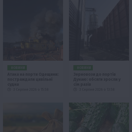
НОВИНИ
НОВИНИ
Атака на порти Одещини:
Зерновози до портів
постраждали цивільні
Дунаю: обсяги зросли у
судна
сім разів
3 Серпня 2026 о 15:58
3 Серпня 2026 о 13:58