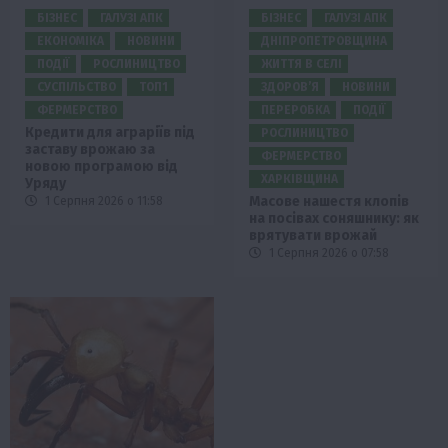
БІЗНЕС
ГАЛУЗІ АПК
БІЗНЕС
ГАЛУЗІ АПК
ЕКОНОМІКА
НОВИНИ
ДНІПРОПЕТРОВЩИНА
ПОДІЇ
РОСЛИНИЦТВО
ЖИТТЯ В СЕЛІ
СУСПІЛЬСТВО
ТОП1
ЗДОРОВ’Я
НОВИНИ
ФЕРМЕРСТВО
ПЕРЕРОБКА
ПОДІЇ
Кредити для аграріїв під
РОСЛИНИЦТВО
заставу врожаю за
ФЕРМЕРСТВО
новою програмою від
ХАРКІВЩИНА
Уряду
Масове нашестя клопів
1 Серпня 2026 о 11:58
на посівах соняшнику: як
врятувати врожай
1 Серпня 2026 о 07:58