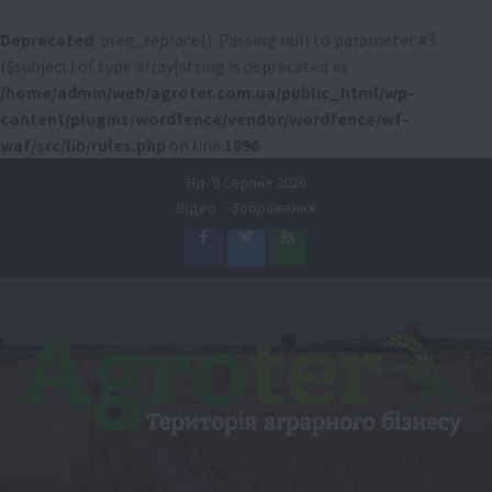
Deprecated
: preg_replace(): Passing null to parameter #3
($subject) of type array|string is deprecated in
/home/admin/web/agroter.com.ua/public_html/wp-
content/plugins/wordfence/vendor/wordfence/wf-
waf/src/lib/rules.php
on line
1896
Перейти
Нд. 9 Серпня 2026
до
Відео
Зображення
вмісту
Facebook
Twitter
Feed