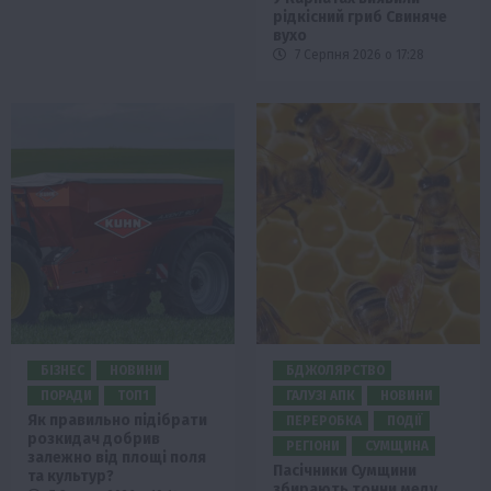
рідкісний гриб Свиняче
вухо
7 Серпня 2026 о 17:28
БІЗНЕС
НОВИНИ
БДЖОЛЯРСТВО
ПОРАДИ
ТОП1
ГАЛУЗІ АПК
НОВИНИ
Як правильно підібрати
ПЕРЕРОБКА
ПОДІЇ
розкидач добрив
РЕГІОНИ
СУМЩИНА
залежно від площі поля
Пасічники Сумщини
та культур?
збирають тонни меду