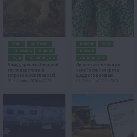
БІЗНЕС
ГАЛУЗІ АПК
НОВИНИ
ПОДІЇ
ЕКОНОМІКА
НОВИНИ
ПОРАДИ
ПОДІЇ
РОСЛИНИЦТВО
САДІВНИЦТВО
Чому українські зернові
Як ростити огірки до
господарства під
самої осені: секрети
загрозою збитковості
щедрого врожаю
3 Серпня 2026 о 09:28
2 Серпня 2026 о 12:13