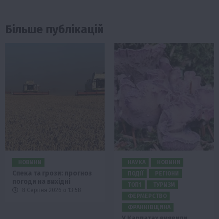
Більше публікацій
НОВИНИ
НАУКА
НОВИНИ
Спека та грози: прогноз
ПОДІЇ
РЕГІОНИ
погоди на вихідні
ТОП1
ТУРИЗМ
8 Серпня 2026 о 13:58
ФЕРМЕРСТВО
ФРАНКІВЩИНА
У Карпатах виявили