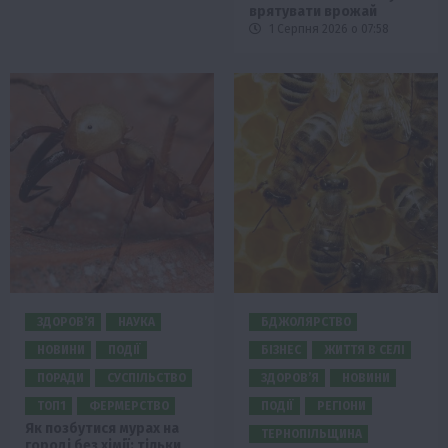
врятувати врожай
1 Серпня 2026 о 07:58
ЗДОРОВ’Я
НАУКА
БДЖОЛЯРСТВО
НОВИНИ
ПОДІЇ
БІЗНЕС
ЖИТТЯ В СЕЛІ
ПОРАДИ
СУСПІЛЬСТВО
ЗДОРОВ’Я
НОВИНИ
ТОП1
ФЕРМЕРСТВО
ПОДІЇ
РЕГІОНИ
Як позбутися мурах на
ТЕРНОПІЛЬЩИНА
городі без хімії: тільки