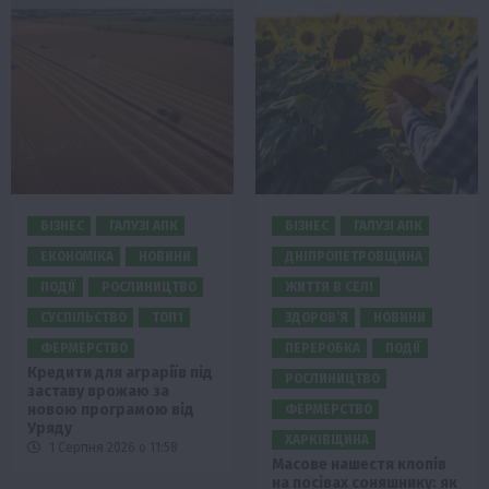
БІЗНЕС
ГАЛУЗІ АПК
БІЗНЕС
ГАЛУЗІ АПК
ЕКОНОМІКА
НОВИНИ
ДНІПРОПЕТРОВЩИНА
ПОДІЇ
РОСЛИНИЦТВО
ЖИТТЯ В СЕЛІ
СУСПІЛЬСТВО
ТОП1
ЗДОРОВ’Я
НОВИНИ
ФЕРМЕРСТВО
ПЕРЕРОБКА
ПОДІЇ
Кредити для аграріїв під
РОСЛИНИЦТВО
заставу врожаю за
новою програмою від
ФЕРМЕРСТВО
Уряду
ХАРКІВЩИНА
1 Серпня 2026 о 11:58
Масове нашестя клопів
на посівах соняшнику: як