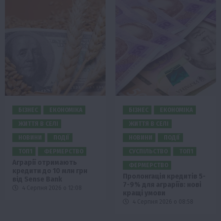
БІЗНЕС
ЕКОНОМІКА
БІЗНЕС
ЕКОНОМІКА
ЖИТТЯ В СЕЛІ
ЖИТТЯ В СЕЛІ
НОВИНИ
ПОДІЇ
НОВИНИ
ПОДІЇ
ТОП1
ФЕРМЕРСТВО
СУСПІЛЬСТВО
ТОП1
Аграрії отримають
ФЕРМЕРСТВО
кредити до 10 млн грн
Пролонгація кредитів 5-
від Sense Bank
7-9% для аграріїв: нові
4 Серпня 2026 о 12:08
кращі умови
4 Серпня 2026 о 08:58