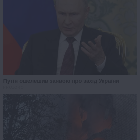
Путін ошелешив заявою про захід України
PROZORO