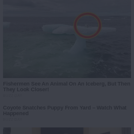
Fishermen See An Animal On An Iceberg, But Then
They Look Closer!
BUZZ DAY
Coyote Snatches Puppy From Yard – Watch What
Happened
BUZZ DAY