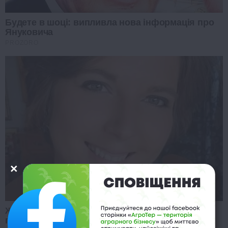
Будете в шоці: випливла нова інформація про
Януковича
PROZORO
Жінка ожила після 8 хвилин смерті та
приголомшила розповіддю