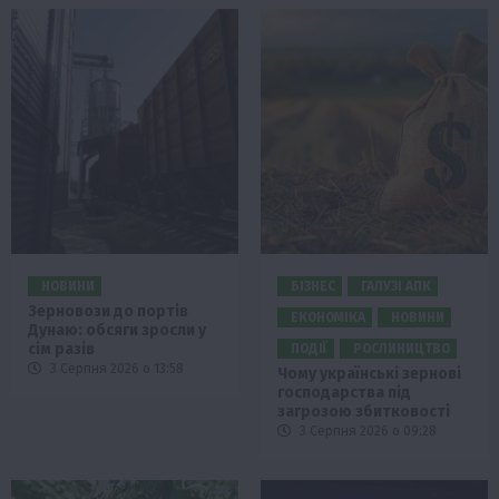
НОВИНИ
БІЗНЕС
ГАЛУЗІ АПК
Зерновози до портів
ЕКОНОМІКА
НОВИНИ
Дунаю: обсяги зросли у
сім разів
ПОДІЇ
РОСЛИНИЦТВО
3 Серпня 2026 о 13:58
Чому українські зернові
господарства під
загрозою збитковості
3 Серпня 2026 о 09:28