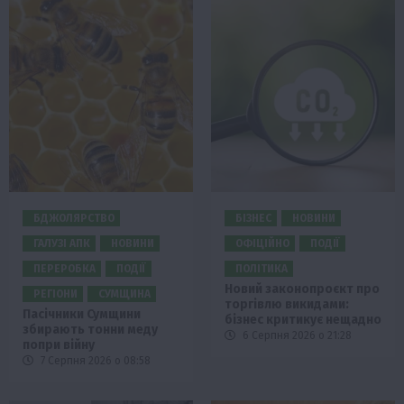
БДЖОЛЯРСТВО
БІЗНЕС
НОВИНИ
ГАЛУЗІ АПК
НОВИНИ
ОФІЦІЙНО
ПОДІЇ
ПЕРЕРОБКА
ПОДІЇ
ПОЛІТИКА
Новий законопроєкт про
РЕГІОНИ
СУМЩИНА
торгівлю викидами:
Пасічники Сумщини
бізнес критикує нещадно
збирають тонни меду
6 Серпня 2026 о 21:28
попри війну
7 Серпня 2026 о 08:58