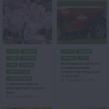
НАУКА
НОВИНИ
БІЗНЕС
НОВИНИ
ПОДІЇ
РЕГІОНИ
ПОРАДИ
ТОП1
Як правильно підібрати
ТОП1
ТУРИЗМ
розкидач добрив
залежно від площі поля
ФЕРМЕРСТВО
та культур?
ФРАНКІВЩИНА
7 Серпня 2026 о 10:14
У Карпатах виявили
рідкісний гриб Свиняче
вухо
7 Серпня 2026 о 17:28