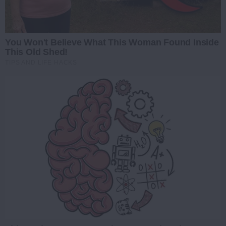
You Won't Believe What This Woman Found Inside
This Old Shed!
TIPS AND LIFE HACKS