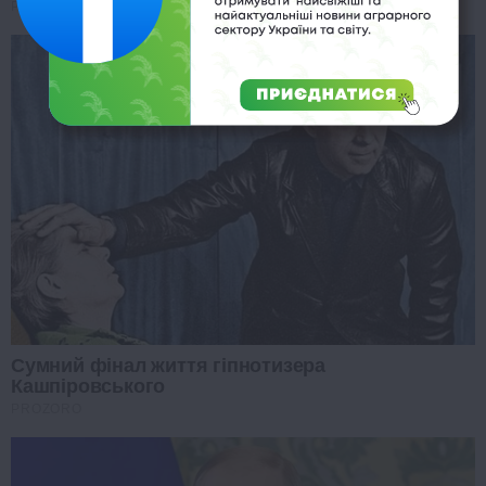
PROZORO
Сумний фінал життя гіпнотизера
Кашпіровського
PROZORO