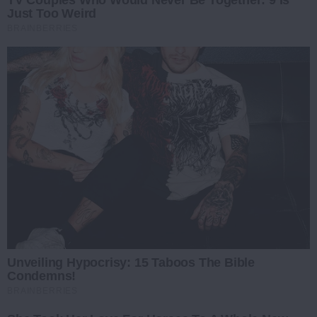
TV Couples Who Would Never Be Together: 9 Is
Just Too Weird
BRAINBERRIES
Unveiling Hypocrisy: 15 Taboos The Bible
Condemns!
BRAINBERRIES