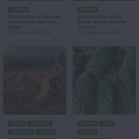
НОВИНИ
НОВИНИ
Атака на порти Одещини:
Зерновози до портів
постраждали цивільні
Дунаю: обсяги зросли у
судна
сім разів
3 Серпня 2026 о 15:58
3 Серпня 2026 о 13:58
БІЗНЕС
ГАЛУЗІ АПК
НОВИНИ
ПОДІЇ
ЕКОНОМІКА
НОВИНИ
ПОРАДИ