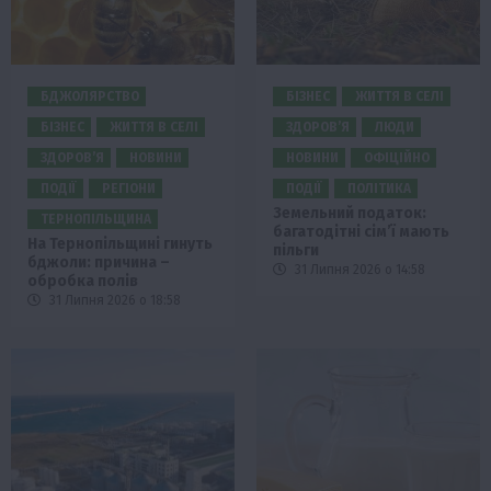
БДЖОЛЯРСТВО
БІЗНЕС
ЖИТТЯ В СЕЛІ
БІЗНЕС
ЖИТТЯ В СЕЛІ
ЗДОРОВ’Я
ЛЮДИ
ЗДОРОВ’Я
НОВИНИ
НОВИНИ
ОФІЦІЙНО
ПОДІЇ
РЕГІОНИ
ПОДІЇ
ПОЛІТИКА
Земельний податок:
ТЕРНОПІЛЬЩИНА
багатодітні сім’ї мають
На Тернопільщині гинуть
пільги
бджоли: причина –
31 Липня 2026 о 14:58
обробка полів
31 Липня 2026 о 18:58