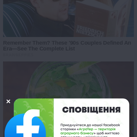
Remember Them? These '90s Couples Defined An
Era—See The Complete List
BRAINBERRIES