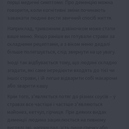
перші медичні симптоми. Про деменцію можна
говорити, коли когнітивні зміни починають
заважати людині вести звичний спосіб життя.
Наприклад, тривожним дзвіночком може стати
ваше меню. Якщо раніше ви готували страви за
складними рецептами, а з віком меню дедалі
більше полегшується, слід звернути на це увагу.
Іноді так відбувається тому, що людині складно
згадати, які саме інгредієнти входять до тієї чи
іншої страви, і їй легше відварити собі макарони
або зварити кашу.
Крім того, з’являється потяг до різних соусів – у
стравах все частіше і частіше з’являються
майонез, кетчуп, гірчиця. При деяких видах
деменції людина зациклюється на певному
вигляді їжі, наприклад, їсть лише гречку або