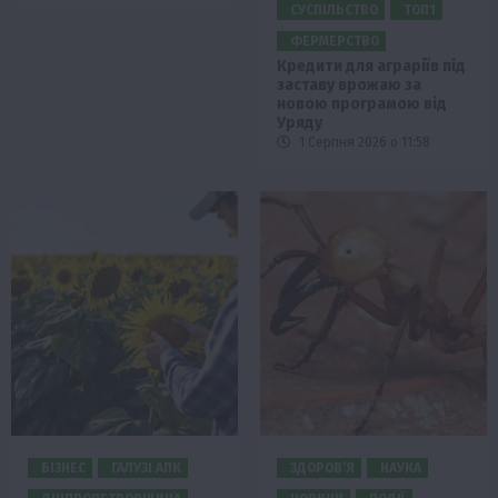
СУСПІЛЬСТВО
ТОП1
ФЕРМЕРСТВО
Кредити для аграріїв під
заставу врожаю за
новою програмою від
Уряду
1 Серпня 2026 о 11:58
БІЗНЕС
ГАЛУЗІ АПК
ЗДОРОВ’Я
НАУКА