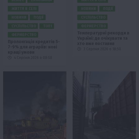
ЖИТТЯ В СЕЛІ
НОВИНИ
ПОДІЇ
НОВИНИ
ПОДІЇ
СУСПІЛЬСТВО
СУСПІЛЬСТВО
ТОП1
ФЕРМЕРСТВО
Температурні рекорди в
ФЕРМЕРСТВО
Україні: де очікувати та
Пролонгація кредитів 5-
хто вже поставив
7-9% для аграріїв: нові
3 Серпня 2026 о 18:50
кращі умови
4 Серпня 2026 о 08:58