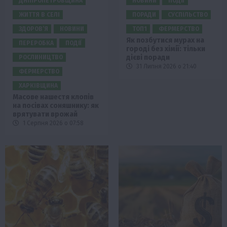
ДНІПРОПЕТРОВЩИНА
НОВИНИ
ПОДІЇ
ЖИТТЯ В СЕЛІ
ПОРАДИ
СУСПІЛЬСТВО
ЗДОРОВ’Я
НОВИНИ
ТОП1
ФЕРМЕРСТВО
Як позбутися мурах на
ПЕРЕРОБКА
ПОДІЇ
городі без хімії: тільки
дієві поради
РОСЛИНИЦТВО
31 Липня 2026 о 21:40
ФЕРМЕРСТВО
ХАРКІВЩИНА
Масове нашестя клопів
на посівах соняшнику: як
врятувати врожай
1 Серпня 2026 о 07:58