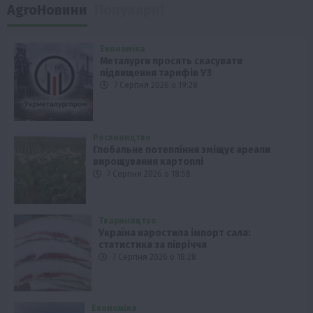
AgroНовини
Популярні
Економіка
Металурги просять скасувати
підвищення тарифів УЗ
7 Серпня 2026 о 19:28
Рослиництво
Глобальне потепління зміщує ареали
вирощування картоплі
7 Серпня 2026 о 18:58
Твариництво
Україна наростила імпорт сала:
статистика за півріччя
7 Серпня 2026 о 18:28
Економіка