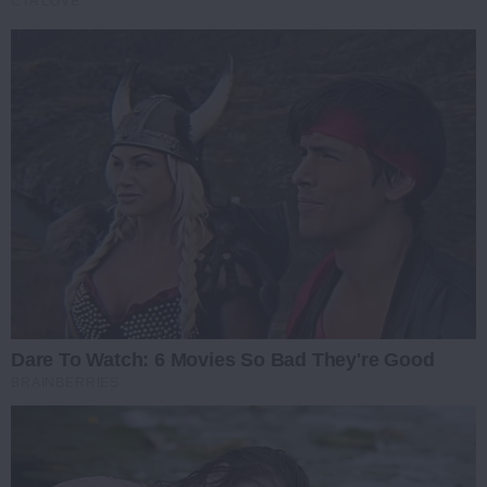
CTA LOVE
Dare To Watch: 6 Movies So Bad They're Good
BRAINBERRIES