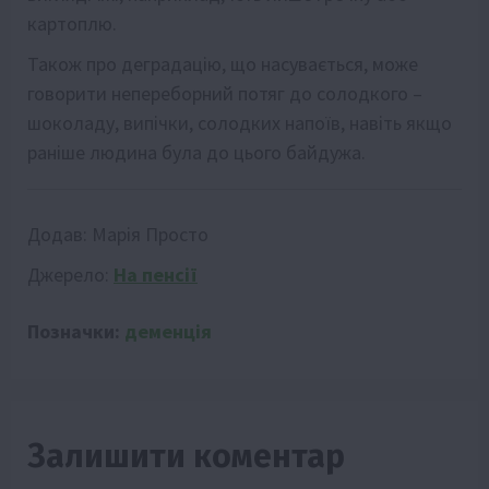
картоплю.
Також про деградацію, що насувається, може
говорити непереборний потяг до солодкого –
шоколаду, випічки, солодких напоїв, навіть якщо
раніше людина була до цього байдужа.
Додав:
Марія Просто
Джерело:
На пенсії
Позначки:
деменція
Залишити коментар