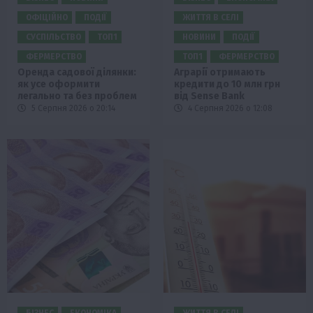
ОФІЦІЙНО
ПОДІЇ
ЖИТТЯ В СЕЛІ
СУСПІЛЬСТВО
ТОП1
НОВИНИ
ПОДІЇ
ФЕРМЕРСТВО
ТОП1
ФЕРМЕРСТВО
Оренда садової ділянки:
Аграрії отримають
як усе оформити
кредити до 10 млн грн
легально та без проблем
від Sense Bank
5 Серпня 2026 о 20:14
4 Серпня 2026 о 12:08
БІЗНЕС
ЕКОНОМІКА
ЖИТТЯ В СЕЛІ