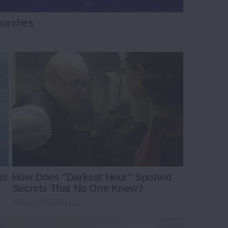
hurches
et
How Does "Darkest Hour" Spotted
Secrets That No One Knew?
BRAINBERRIES