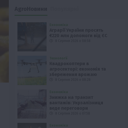
AgroНовини
Популярні
Економіка
Аграрії України просять
€220 млн допомоги від ЄС
8 Серпня 2026 о 08:58
Технології
Квадрокоптери в
агросекторі: економія та
збереження врожаю
8 Серпня 2026 о 08:28
Економіка
Знижка на транзит
вантажів: Укрзалізниця
веде переговори
8 Серпня 2026 о 07:58
Економіка