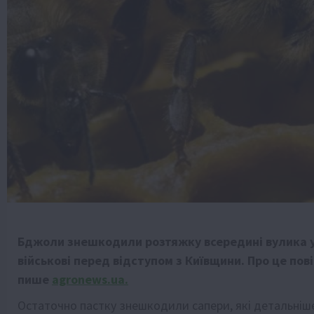
Бджоли знешкодили розтяжку всередині вулика у л
військові перед відступом з Київщини. Про це пов
пише
agronews.ua.
Остаточно пастку знешкодили сапери, які детальніше