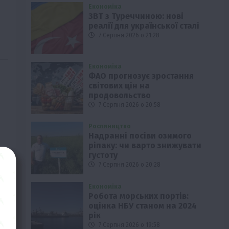
Економіка
ЗВТ з Туреччиною: нові
реалії для української сталі
7 Серпня 2026 о 21:28
Економіка
ФАО прогнозує зростання
світових цін на
продовольство
7 Серпня 2026 о 20:58
Рослиництво
Надранні посіви озимого
ріпаку: чи варто знижувати
густоту
7 Серпня 2026 о 20:28
Економіка
Робота морських портів:
оцінка НБУ станом на 2024
рік
7 Серпня 2026 о 19:58