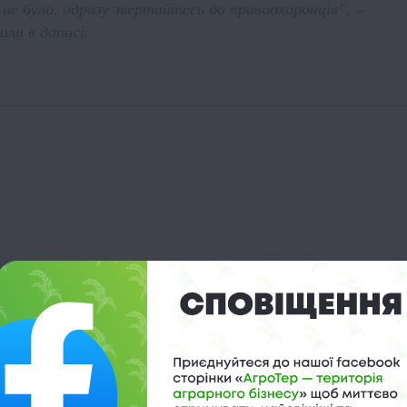
у не було, одразу звертайтесь до правоохоронців”, –
ли в дописі.