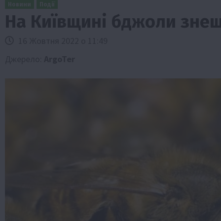
Новини
Події
На Київщині бджоли зне
16 Жовтня 2022 о 11:49
Джерело:
ArgoTer
Бізнес
Економіка
Життя в селі
Новини
ТОП1
Фермерство
Аграрії отримають кредити до 10 млн 
Sense Bank
4 Серпня 2026 о 12:08