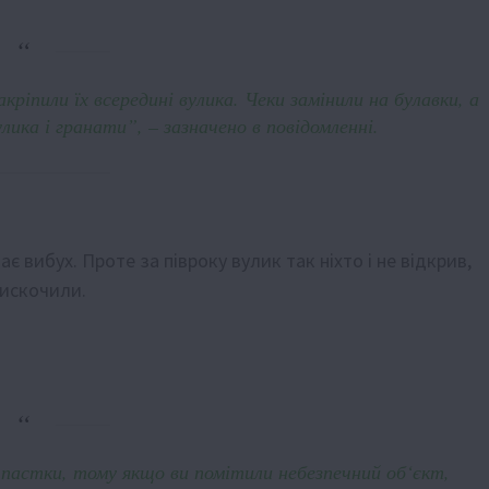
ріпили їх всередині вулика. Чеки замінили на булавки, а
ика і гранати”, – зазначено в повідомленні.
є вибух. Проте за півроку вулик так ніхто і не відкрив,
вискочили.
 пастки, тому якщо ви помітили небезпечний об‘єкт,