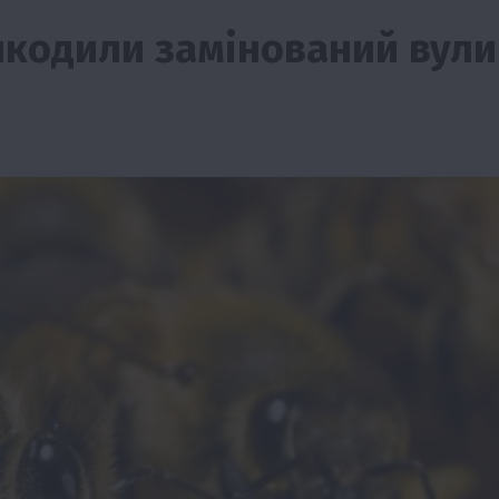
шкодили замінований вули
Події
Наука
Новини
Події
Регіони
ТОП1
Туризм
Фермерство
Франківщина
грн від
У Карпатах виявили рідкісний гриб Свиня
вухо
7 Серпня 2026 о 17:28