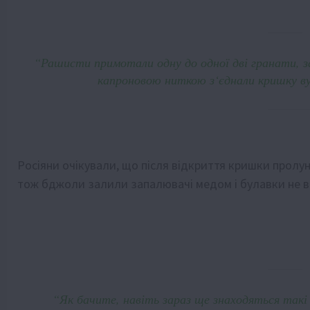
“Рашисти примотали одну до одної дві гранати, зак
капроновою ниткою з‘єднали кришку вул
Росіяни очікували, що після відкриття кришки пролуна
тож бджоли залили запалювачі медом і булавки не 
“Як бачите, навіть зараз ще знаходяться такі