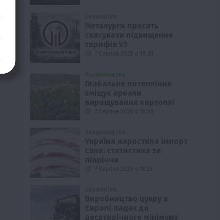
Економіка
Металурги просять
скасувати підвищення
тарифів УЗ
7 Серпня 2026 о 19:28
Рослиництво
Глобальне потепління
зміщує ареали
вирощування картоплі
7 Серпня 2026 о 18:58
Твариництво
Україна наростила імпорт
сала: статистика за
півріччя
7 Серпня 2026 о 18:28
Економіка
Виробництво цукру в
Європі падає до
десятирічного мінімуму