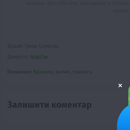
волосінь, дріт або речі, яких раніше в будинк
зауважи
Додав:
Гриць Синівець
Джерело:
ArgoTer
Позначки:
бджоли
,
вулик
,
граната
Залишити коментар