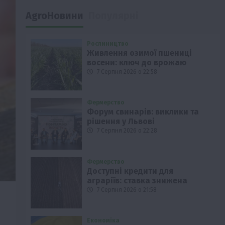
AgroНовини
Популярні
Рослиництво
Живлення озимої пшениці
восени: ключ до врожаю
7 Серпня 2026 о 22:58
Фермерство
Форум свинарів: виклики та
рішення у Львові
7 Серпня 2026 о 22:28
Фермерство
Доступні кредити для
аграріїв: ставка знижена
7 Серпня 2026 о 21:58
Економіка