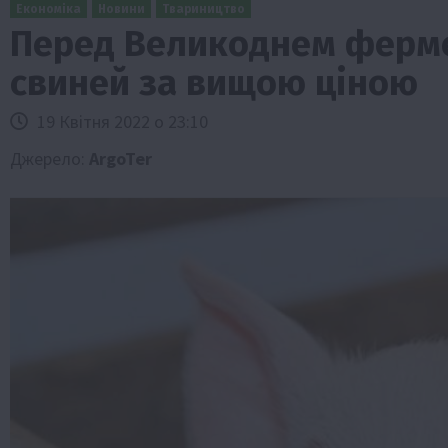
Економіка
Новини
Твариництво
Перед Великоднем ферм
свиней за вищою ціною
19 Квітня 2022 о 23:10
Джерело:
ArgoTer
Бізнес
Економіка
Життя в селі
Новини
ТОП1
Фермерство
Аграрії отримають кредити до 10 млн 
Sense Bank
4 Серпня 2026 о 12:08