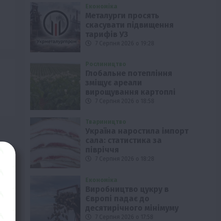
Економіка
Металурги просять
скасувати підвищення
тарифів УЗ
7 Серпня 2026 о 19:28
Рослиництво
Глобальне потепління
зміщує ареали
вирощування картоплі
7 Серпня 2026 о 18:58
Твариництво
Україна наростила імпорт
сала: статистика за
півріччя
7 Серпня 2026 о 18:28
Економіка
Виробництво цукру в
Європі падає до
десятирічного мінімуму
7 Серпня 2026 о 17:58