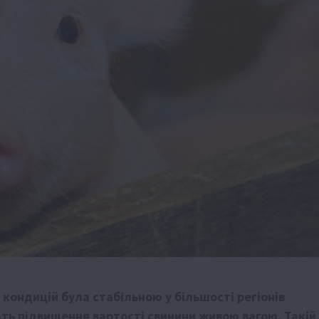
 кондицій була стабільною у більшості регіонів
ють підвищення вартості свинини живою вагою. Такій