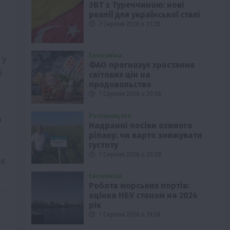
ЗВТ з Туреччиною: нові
реалії для української сталі
7 Серпня 2026 о 21:28
Економіка
 у
ФАО прогнозує зростання
6
світових цін на
продовольство
7 Серпня 2026 о 20:58
Рослиництво
я
Надранні посіви озимого
ріпаку: чи варто знижувати
густоту
7 Серпня 2026 о 20:28
ше
Економіка
Робота морських портів:
оцінка НБУ станом на 2024
рік
7 Серпня 2026 о 19:58