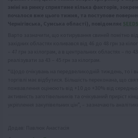
зміні на ринку сприятиме кілька факторів, зокр
почалося вже цього тижня, та поступове поверненн
Чернігівська, Сумська області), повідомляє
SEED
Варто зазначити, що котирування свиней помітно відрі
західних областях коливався від 46 до 48 грн за кіло
– 47 грн за кілограм, а в центральних областях – по 4
реалізувати за 43 – 45 грн за кілограм.
“Щодо очікувань на передвеликодній тиждень, то і в
торгівлі має відбутися. Більшість переконана, що свя
пожвавлення оцінюють від +10 до +30% від середньої 
активність заготівельників та очікуваний приріст кі
укріплення закупівельних цін”, – зазначають аналітики
Додав:
Павлюк Анастасія