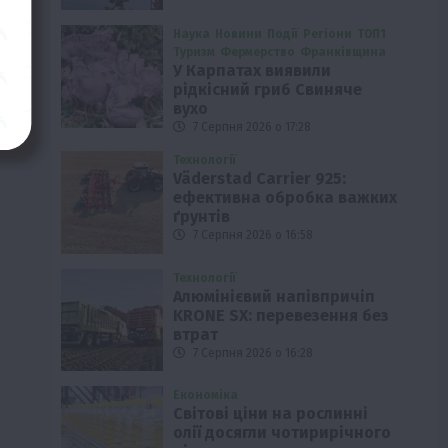
Наука
Новини
Події
Регіони
ТОП1
Туризм
Фермерство
Франківщина
У Карпатах виявили
рідкісний гриб Свиняче
вухо
7 Серпня 2026 о 17:28
Технології
Väderstad Carrier 925:
ефективна обробка важких
ґрунтів
7 Серпня 2026 о 16:58
Технології
Алюмінієвий напівпричіп
KRONE SX: перевезення без
втрат
7 Серпня 2026 о 16:28
Економіка
Світові ціни на рослинні
олії досягли чотирирічного