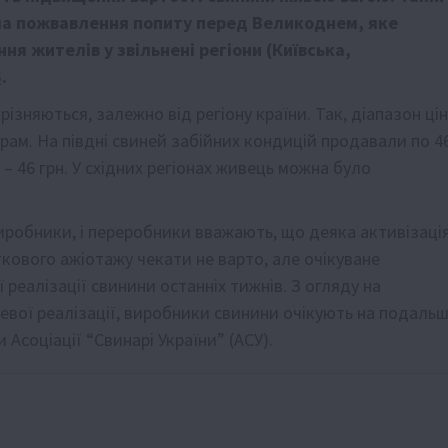
ема пожвавлення попиту перед Великоднем, яке
я жителів у звільнені регіони (Київська,
S
.
зняються, залежно від регіону країни. Так, діапазон цін
грам. На півдні свиней забійних кондицій продавали по 4
3 – 46 грн. У східних регіонах живець можна було
иробники, і переробники вважають, що деяка активізаці
ткового ажіотажу чекати не варто, але очікуване
реалізації свинини останніх тижнів. З огляду на
нцевої реалізації, виробники свинини очікують на подаль
 Асоціації “Свинарі України” (АСУ).