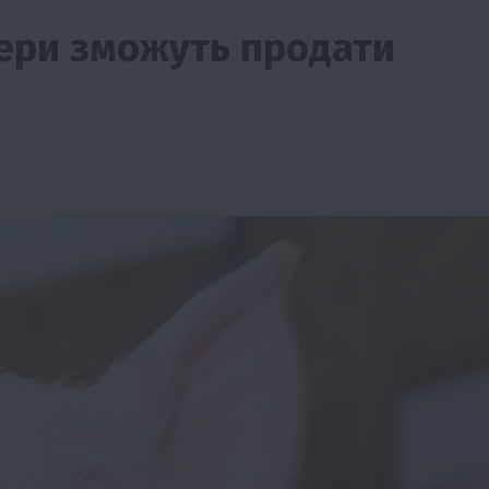
ери зможуть продати
Події
Наука
Новини
Події
Регіони
ТОП1
Туризм
Фермерство
Франківщина
грн від
У Карпатах виявили рідкісний гриб Свиня
вухо
7 Серпня 2026 о 17:28