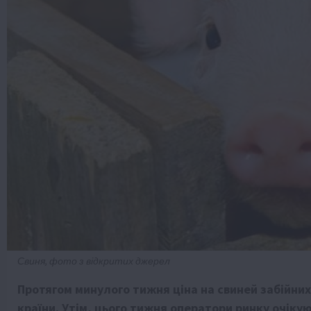
Свиня, фото з відкритих джерел
Протягом минулого тижня ціна на свиней забійних
країни. Утім, цього тижня оператори ринку очіку