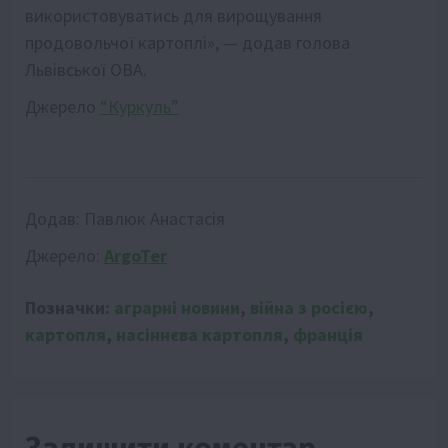
використовуватись для вирощування
продовольчої картоплі», — додав голова
Львівської ОВА.
Джерело
“Куркуль”
Додав:
Павлюк Анастасія
Джерело:
ArgoTer
Позначки:
аграрні новини
,
війна з росією
,
картопля
,
насіннєва картопля
,
франція