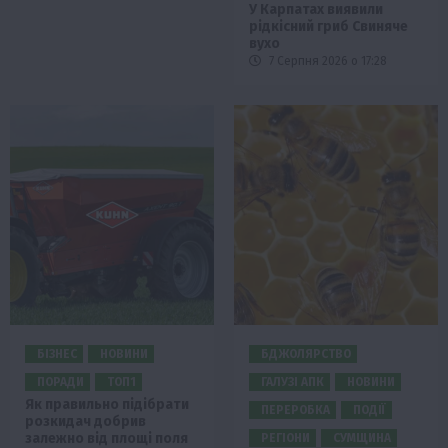
У Карпатах виявили
рідкісний гриб Свиняче
вухо
7 Серпня 2026 о 17:28
БІЗНЕС
НОВИНИ
БДЖОЛЯРСТВО
ПОРАДИ
ТОП1
ГАЛУЗІ АПК
НОВИНИ
Як правильно підібрати
ПЕРЕРОБКА
ПОДІЇ
розкидач добрив
залежно від площі поля
РЕГІОНИ
СУМЩИНА