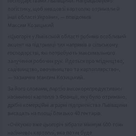
господарствами Львівщини. Напрацьовуємо
логістику, щоб невдовзі картоплю отримали й
інші області України», — повідомив
Максим Козицький.
«Цьогоріч у Львівській області робимо особливий
акцент на підтримці тих напрямів в сільському
господарстві, які потребують максимального
залучення робочих рук. Йдеться про ягідництво,
садівництво, овочівництво та картоплярство»,
— зазначив Максим Козицький.
За його словами, партію високорепродуктивної
насінневої картоплі з Франції, яку було отримано,
дрібні комерційні аграрні підприємства Львівщини
висадять на площі близько 40 гектарів.
«Очікуємо вже цьогоріч зібрати мінімум 600 тонн
насінневої картоплі, яка потім буде