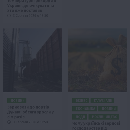
Температурні рекорди в
Україні: де очікувати та
хто вже поставив
3 Серпня 2026 о 18:50
НОВИНИ
БІЗНЕС
ГАЛУЗІ АПК
Зерновози до портів
ЕКОНОМІКА
НОВИНИ
Дунаю: обсяги зросли у
сім разів
ПОДІЇ
РОСЛИНИЦТВО
3 Серпня 2026 о 13:58
Чому українські зернові
господарства під