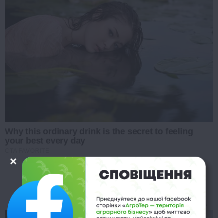
Why this ordinary drink is the secret to feeling
your best every day
CTA FAVORITE