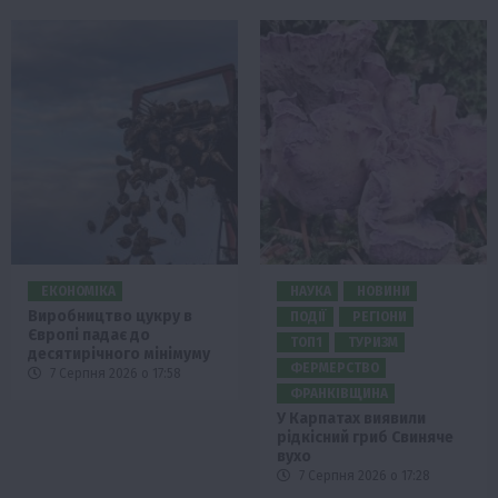
ЕКОНОМІКА
НАУКА
НОВИНИ
Виробництво цукру в
ПОДІЇ
РЕГІОНИ
Європі падає до
ТОП1
ТУРИЗМ
десятирічного мінімуму
ФЕРМЕРСТВО
7 Серпня 2026 о 17:58
ФРАНКІВЩИНА
У Карпатах виявили
рідкісний гриб Свиняче
вухо
7 Серпня 2026 о 17:28