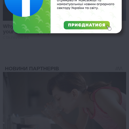
Why this ordinary drink is the secret to feeling
your best every day
CTA FAVORITE