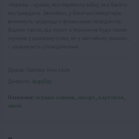
«Україна – країна, яка пережила війну, яка багато
постраждала. Звичайно, у багатьох імпортерів
виникнуть труднощі з фінансовою ліквідністю.
Відомо також, що попит з України не буде таким
гнучким у ціновому плані, як у звичайних умовах»,
– зауважують у повідомленні.
Додав:
Павлюк Анастасія
Джерело:
ArgoTer
Позначки:
аграрні новини
,
імпорт
,
картопля
,
овочі