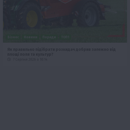
Бізнес
Новини
Офіційно
Події
Суспільство
ТОП1
Фермерство
Оренда садової ділянки: як усе оформити легально та
без проблем
5 Серпня 2026 о 20:14