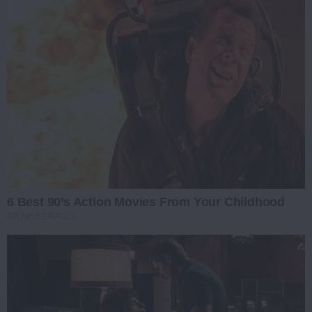
6 Best 90’s Action Movies From Your Childhood
BRAINBERRIES