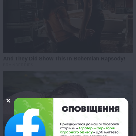
And They Did Show This In Bohemian Rapsody!
BRAINBERRIES