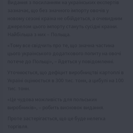
Видання з посиланням на українських експертів
зазначає, що без значного імпорту овочів у
новому сезоні країна не обійдеться, а очевидним
джерелом цього імпорту стануть сусідні країни.
Найбільша з них – Польща.
«Тому все свідчить про те, що значна частина
цього українського додаткового попиту на овочі
потече до Польщі», – йдеться у повідомленні.
Уточнюється, що дефіцит виробництві картоплі в
Україні оцінюється в 300 тис. тонн, а цибулі на 100
тис. тонн.
«Це чудова можливість для польських
виробників», – робить висновок видання.
Проте застерігається, що це буде нелегка
торгівля.