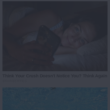
Think Your Crush Doesn't Notice You? Think Again
BRAINBERRIES