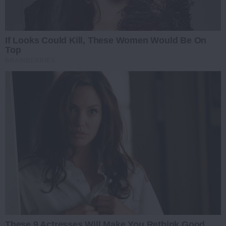
If Looks Could Kill, These Women Would Be On
Top
BRAINBERRIES
These 9 Actresses Will Make You Rethink Good