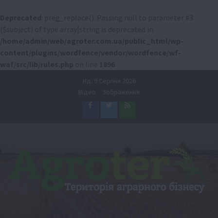
Deprecated
: preg_replace(): Passing null to parameter #3
($subject) of type array|string is deprecated in
/home/admin/web/agroter.com.ua/public_html/wp-
content/plugins/wordfence/vendor/wordfence/wf-
waf/src/lib/rules.php
on line
1896
Перейти
Нд. 9 Серпня 2026
до
Відео
Зображення
вмісту
Facebook
Twitter
Feed