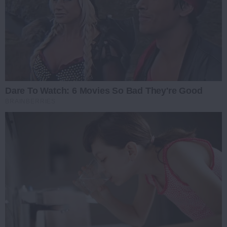
Dare To Watch: 6 Movies So Bad They're Good
BRAINBERRIES