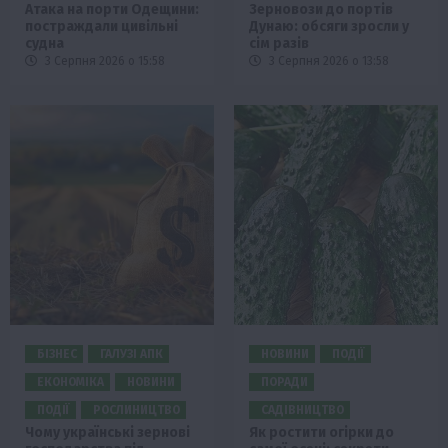
Атака на порти Одещини:
Зерновози до портів
постраждали цивільні
Дунаю: обсяги зросли у
судна
сім разів
3 Серпня 2026 о 15:58
3 Серпня 2026 о 13:58
БІЗНЕС
ГАЛУЗІ АПК
НОВИНИ
ПОДІЇ
ЕКОНОМІКА
НОВИНИ
ПОРАДИ
ПОДІЇ
РОСЛИНИЦТВО
САДІВНИЦТВО
Чому українські зернові
Як ростити огірки до