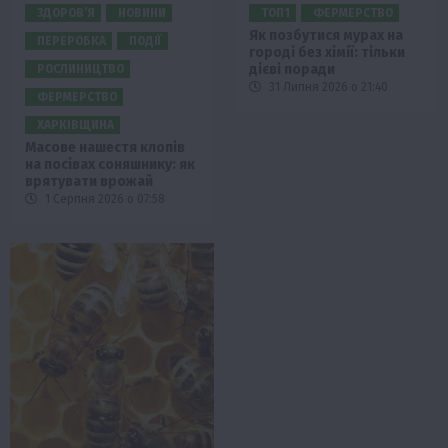
ЗДОРОВ’Я
НОВИНИ
ТОП1
ФЕРМЕРСТВО
Як позбутися мурах на
ПЕРЕРОБКА
ПОДІЇ
городі без хімії: тільки
дієві поради
РОСЛИНИЦТВО
31 Липня 2026 о 21:40
ФЕРМЕРСТВО
ХАРКІВЩИНА
Масове нашестя клопів
на посівах соняшнику: як
врятувати врожай
1 Серпня 2026 о 07:58