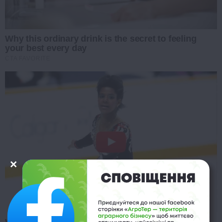
Why this ordinary drink is the secret to feeling
your best every day
CTA FAVORITE
Watch The Most Jaw‑Dropping Figure Skating