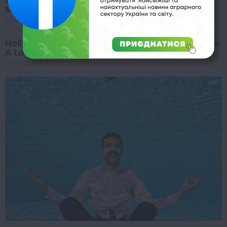
Moments
BRAINBERRIES
Hollywood's Inaccurate Portrayal Of Reality – Take
A Look Inside
BRAINBERRIES