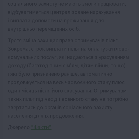
соціального захисту не мають змоги працювати,
відбуватиметься централізоване нарахування
і виплата допомоги на проживання для
внутрішньо переміщених осіб.
Третя зміна захищає права отримувачів пільг.
Зокрема, строк виплати пільг на оплату житлово-
комунальних послуг, які надаються з урахуванням
доходу (багатодітним сім’ям, дітям війни, тощо)
і які було призначено раніше, автоматично
продовжується на весь час воєнного стану плюс
один місяць після його скасування. Отримувачам
таких пільг під час дії воєнного стану не потрібно
звертатись до органів соціального захисту
населення для їх продовження.
Джерело
“Факти”