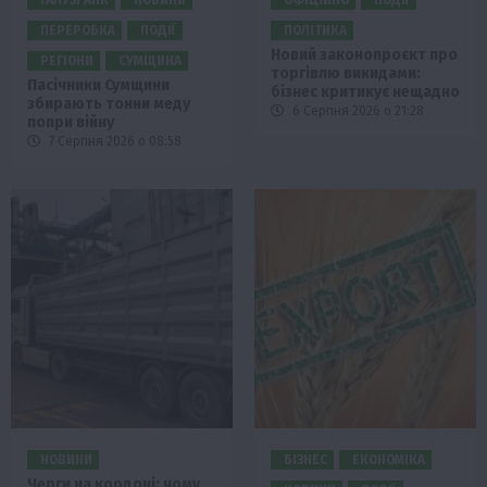
ГАЛУЗІ АПК
НОВИНИ
ОФІЦІЙНО
ПОДІЇ
ПЕРЕРОБКА
ПОДІЇ
ПОЛІТИКА
Новий законопроєкт про
РЕГІОНИ
СУМЩИНА
торгівлю викидами:
Пасічники Сумщини
бізнес критикує нещадно
збирають тонни меду
6 Серпня 2026 о 21:28
попри війну
7 Серпня 2026 о 08:58
НОВИНИ
БІЗНЕС
ЕКОНОМІКА
Черги на кордоні: чому