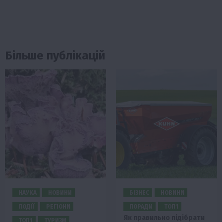
Більше публікацій
НАУКА
НОВИНИ
БІЗНЕС
НОВИНИ
ПОДІЇ
РЕГІОНИ
ПОРАДИ
ТОП1
Як правильно підібрати
ТОП1
ТУРИЗМ