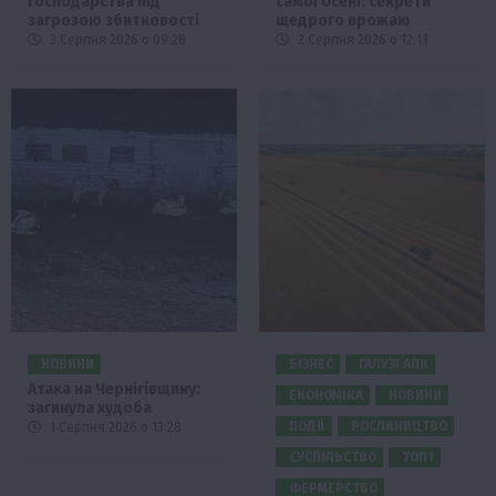
господарства під
самої осені: секрети
загрозою збитковості
щедрого врожаю
3 Серпня 2026 о 09:28
2 Серпня 2026 о 12:13
НОВИНИ
БІЗНЕС
ГАЛУЗІ АПК
Атака на Чернігівщину:
ЕКОНОМІКА
НОВИНИ
загинула худоба
ПОДІЇ
РОСЛИНИЦТВО
1 Серпня 2026 о 13:28
СУСПІЛЬСТВО
ТОП1
ФЕРМЕРСТВО