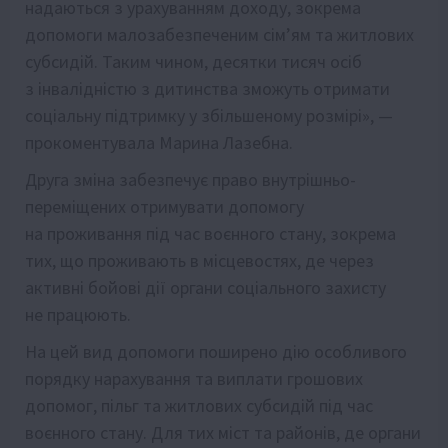
надаються з урахуванням доходу, зокрема
допомоги малозабезпеченим сім’ям та житлових
субсидій. Таким чином, десятки тисяч осіб
з інвалідністю з дитинства зможуть отримати
соціальну підтримку у збільшеному розмірі», —
прокоментувала Марина Лазебна.
Друга зміна забезпечує право внутрішньо-
переміщених отримувати допомогу
на проживання під час воєнного стану, зокрема
тих, що проживають в місцевостях, де через
активні бойові дії органи соціального захисту
не працюють.
На цей вид допомоги поширено дію особливого
порядку нарахування та виплати грошових
допомог, пільг та житлових субсидій під час
воєнного стану. Для тих міст та районів, де органи