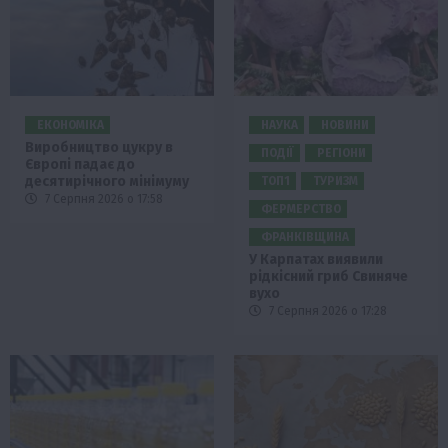
ЕКОНОМІКА
НАУКА
НОВИНИ
Виробництво цукру в
ПОДІЇ
РЕГІОНИ
Європі падає до
десятирічного мінімуму
ТОП1
ТУРИЗМ
7 Серпня 2026 о 17:58
ФЕРМЕРСТВО
ФРАНКІВЩИНА
У Карпатах виявили
рідкісний гриб Свиняче
вухо
7 Серпня 2026 о 17:28