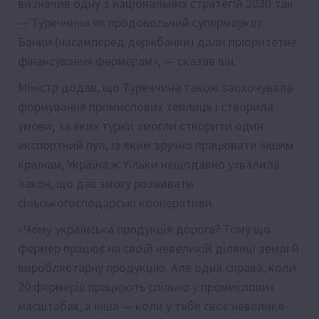
визначив одну з національних стратегій 2030 так
— Туреччина як продовольчий супермаркет.
Банки (насамперед держбанки) дали пріоритетне
фінансування фермерам», — сказав він.
Міністр додав, що Туреччина також заохочувала
формування промислових теплиць і створила
умови, за яких турки змогли створити один
експортний пул, із яким зручно працювати іншим
країнам, Україна ж тільки нещодавно ухвалила
закон, що дає змогу розвивати
сільськогосподарські кооперативи.
«Чому українська продукція дорога? Тому що
фермер працює на своїй невеликій ділянці землі й
виробляє гарну продукцію. Але одна справа, коли
20 фермерів працюють спільно у промислових
масштабах, а інша — коли у тебе своє невелике