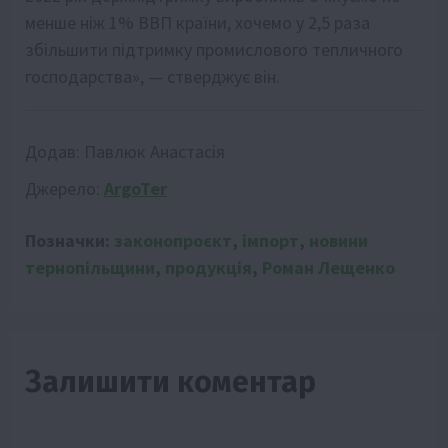
менше ніж 1% ВВП країни, хочемо у 2,5 раза
збільшити підтримку промислового тепличного
господарства», — стверджує він.
Додав:
Павлюк Анастасія
Джерело:
ArgoTer
Позначки:
законопроєкт
,
імпорт
,
новини
тернопільщини
,
продукція
,
Роман Лещенко
Залишити коментар