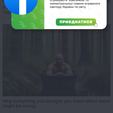
If Looks Could Kill, These Women Would Be On
Top
BRAINBERRIES
Why everything you thought you knew about water
might be wrong
CTA LOVE