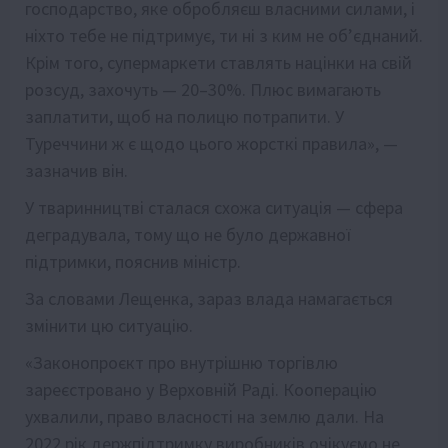
господарство, яке обробляєш власними силами, і
ніхто тебе не підтримує, ти ні з ким не об’єднаний.
Крім того, супермаркети ставлять націнки на свій
розсуд, захочуть — 20–30%. Плюс вимагають
заплатити, щоб на полицю потрапити. У
Туреччини ж є щодо цього жорсткі правила», —
зазначив він.
У тваринництві сталася схожа ситуація — сфера
деградувала, тому що не було державної
підтримки, пояснив міністр.
За словами Лещенка, зараз влада намагається
змінити цю ситуацію.
«Законопроєкт про внутрішню торгівлю
зареєстровано у Верховній Раді. Кооперацію
ухвалили, право власності на землю дали. На
2022 рік держпідтримку виробників очікуємо не