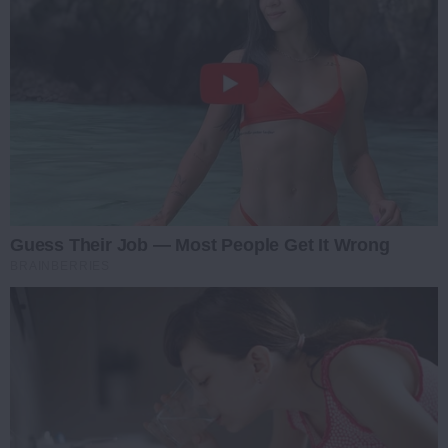
Guess Their Job — Most People Get It Wrong
BRAINBERRIES