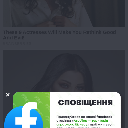
These 9 Actresses Will Make You Rethink Good
And Evil!
BRAINBERRIES