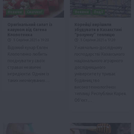
Новини
Смачно!
Новини
Події
Оригінальний салат із
Корейці вирішили
кавуном від Євгена
збудувати в Казахстані
Клопотенка
“розумну” теплицю
5 Серпня 2021 о 19:20
5 Серпня 2021 о 17:20
Відомий кухар Євген
У навчально-дослідному
Клопотенко любить
господарстві Казахського
поєднувати у своїх
національного аграрного
стравах незвичні
дослідницького
інгредієнти. Одним із
університету триває
таких неочікуваних…
будівництво
високотехнологічної
теплиці Республіки Корея.
Об’єкт…