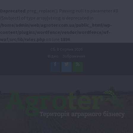
Deprecated
: preg_replace(): Passing null to parameter #3
($subject) of type array|string is deprecated in
/home/admin/web/agroter.com.ua/public_html/wp-
content/plugins/wordfence/vendor/wordfence/wf-
waf/src/lib/rules.php
on line
1896
Перейти
Сб. 8 Серпня 2026
до
Відео
Зображення
вмісту
Facebook
Twitter
Feed