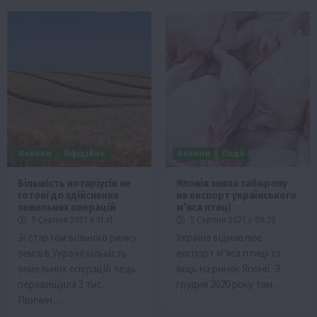
Новини
Офіційно
Новини
Події
Більшість нотаріусів не
Японія зняла заборону
готові до здійснення
на експорт українського
земельних операцій
м’яса птиці
5 Серпня 2021 о 11:41
5 Серпня 2021 о 09:20
Зі стартом вільного ринку
Україна відновлює
землі в Україні кількість
експорт м’яса птиці та
земельних операцій ледь
яєць на ринок Японії. З
перевищила 3 тис.
грудня 2020 року там…
Причин…