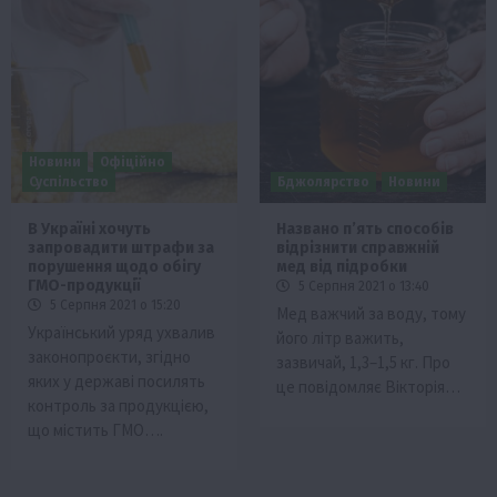
Новини
Офіційно
Суспільство
Бджолярство
Новини
В Україні хочуть
Названо п’ять способів
запровадити штрафи за
відрізнити справжній
порушення щодо обігу
мед від підробки
ГМО-продукції
5 Серпня 2021 о 13:40
5 Серпня 2021 о 15:20
Мед важчий за воду, тому
Український уряд ухвалив
його літр важить,
законопроєкти, згідно
зазвичай, 1,3–1,5 кг. Про
яких у державі посилять
це повідомляє Вікторія…
контроль за продукцією,
що містить ГМО….