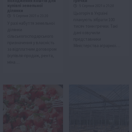
походження коштів для
гречки
купівлі земельної
5 Серпня 2021 о 21:20
ділянки
Цьогоріч в Україні
5 Серпня 2021 о 23:20
планують зібрати 100
У разі набуття земельної
тисяч тонн гречки. Такі
ділянки
дані озвучили
сільськогосподарського
представники
призначення у власність
Міністерства аграрної…
за відплатним договором
(купівля-продаж, рента,
міна…