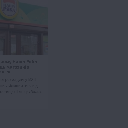
, чому Наша Ряба
иць магазинів
о 07:20
я агрохолдингу МХП
шив відмовитися від
готипу «Наша ряба» на