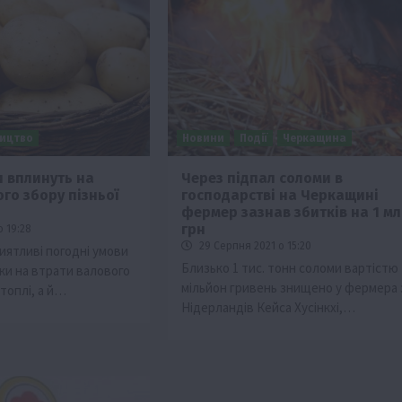
ицтво
Новини
Події
Черкащина
и вплинуть на
Через підпал соломи в
го збору пізньої
господарстві на Черкащині
Події
фермер зазнав збитків на 1 мл
Бізнес
Новини
Поради
ТОП1
грн
о 19:28
29 Серпня 2021 о 15:20
иятливі погодні умови
ріїв:
Як правильно підібрати розкидач добрив
Близько 1 тис. тонн соломи вартістю
ки на втрати валового
залежно від площі поля та культур?
мільйон гривень знищено у фермера 
ртоплі, а й…
7 Серпня 2026 о 10:14
Нідерландів Кейса Хусінкхі,…