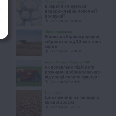
Твариництво
В Україні очікується
подорожчання молочної
продукції
7 Серпня 2026 о 10:58
Кіровоградщина
Жнива на Кіровоградщині:
зібрано понад 2,3 млн тонн
зерна
7 Серпня 2026 о 10:28
Бізнес
Новини
Поради
ТОП1
Як правильно підібрати
розкидач добрив залежно
від площі поля та культур?
7 Серпня 2026 о 10:14
Економіка
Ціна пшениці на тендері в
Алжирі зросла
7 Серпня 2026 о 09:58