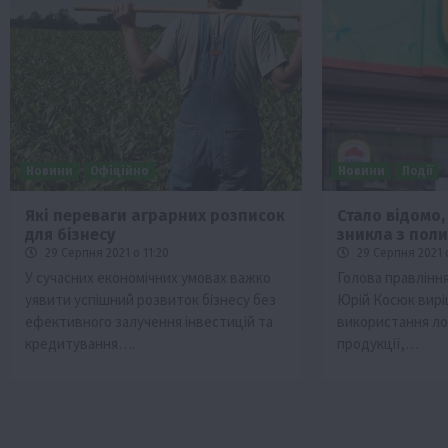
Новини
Офіційно
Новини
Події
Які переваги аграрних розписок
Стало відомо
для бізнесу
зникла з пол
29 Серпня 2021 о 11:20
29 Серпня 2021 
У сучасних економічних умовах важко
Голова правлінн
уявити успішний розвиток бізнесу без
Юрій Косюк вирі
ефективного залучення інвестицій та
використання ло
кредитування….
продукції,…