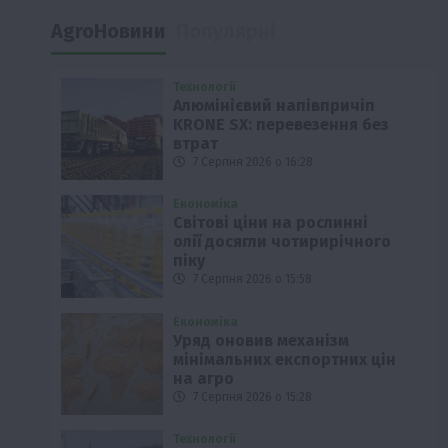
AgroНовини
Популярні
Технології
Алюмінієвий напівпричіп
KRONE SX: перевезення без
втрат
7 Серпня 2026 о 16:28
Економіка
Світові ціни на рослинні
олії досягли чотирирічного
піку
7 Серпня 2026 о 15:58
Економіка
Уряд оновив механізм
мінімальних експортних цін
на агро
7 Серпня 2026 о 15:28
Технології