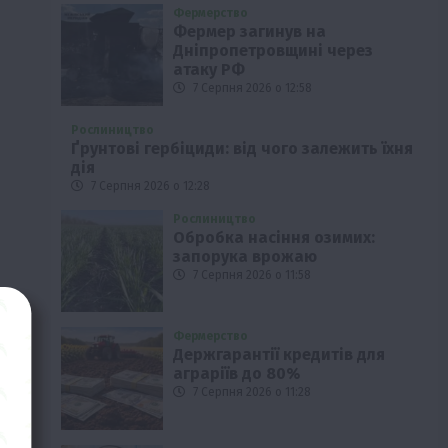
Фермерство
Фермер загинув на
Дніпропетровщині через
атаку РФ
7 Серпня 2026 о 12:58
Рослиництво
Ґрунтові гербіциди: від чого залежить їхня
дія
7 Серпня 2026 о 12:28
Рослиництво
Обробка насіння озимих:
запорука врожаю
7 Серпня 2026 о 11:58
Фермерство
Держгарантії кредитів для
аграріїв до 80%
7 Серпня 2026 о 11:28