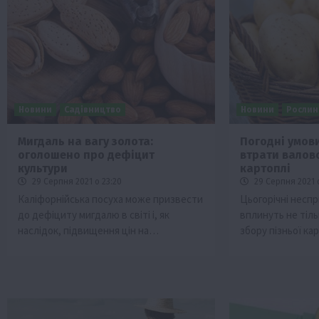
Новини
Садівництво
Новини
Рослин
Мигдаль на вагу золота:
Погодні умов
оголошено про дефіцит
втрати валово
Бізнес
Економіка
Життя в селі
Новини
культури
картоплі
Суспільство
ТОП1
Фермерство
29 Серпня 2021 о 23:20
29 Серпня 2021 
Каліфорнійська посуха може призвести
Цьогорічні неспр
Пролонгація кредитів 5-7-9% для агра
до дефіциту мигдалю в світі і, як
вплинуть не тіль
нові кращі умови
наслідок, підвищення цін на…
збору пізньої ка
4 Серпня 2026 о 08:58