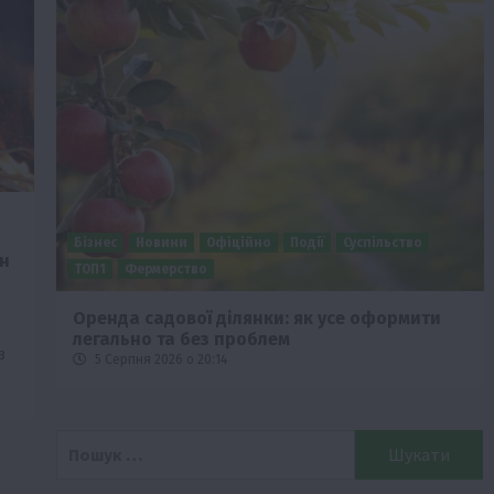
Бізнес
Новини
Офіційно
Події
Суспільство
н
ТОП1
Фермерство
Оренда садової ділянки: як усе оформити
легально та без проблем
з
5 Серпня 2026 о 20:14
Пошук: